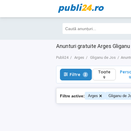
publi
24
.ro
Toate
Perso
Filtre
2
9
9
Anunturi gratuite Arges Gliganu
Publi24
Arges
Gliganu de Jos
Anunt
Toate
Pers
Filtre
2
9
9
Filtre active:
Arges
Gliganu de J