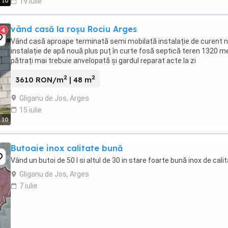
10
19 iulie
vând casă la roșu Rociu Arges
4
Vând casă aproape terminată semi mobilată instalație de curent 
instalație de apă nouă plus puț în curte fosă septică teren 1320 me
pătrați mai trebuie anvelopată și gardul reparat acte la zi
2
2
3610 RON/m
| 48 m
Gliganu de Jos, Arges
15 iulie
10
Butoaie inox calitate bună
Vând un butoi de 50 l si altul de 30 in stare foarte bună inox de cali
Gliganu de Jos, Arges
7 iulie