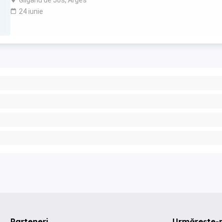
24 iunie
Parteneri
Urmărește-