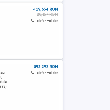
19,634 RON
20,157 RON
Telefon validat
393 292 RON
sau
Telefon validat
u,
otala
1993)