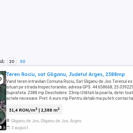
nă:
20
50
Teren Rociu, sat Gliganu, Judetul Arges, 2388mp
Vand teren intravilan Comuna Rociu, Sat Gliganu de Jos Terenul es
situat pe strada Inspectoranilor, adresa GPS: 44.658668, 25.03922
Suprafata: 2388 mp Deschidere: 23mp Utilitati la poarta, detin toa
actele necesare. Pret: 6 euro mp Pentru detalii ma puteti contacta 
sau PM
2
2
31,4 RON/m
| 2,388 m
Gliganu de Jos, Gliganu de Jos, Arges
3
3 august