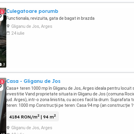
Culegatoare porumb
1
Functionala, revizuita, gata de bagat in brazda
Gliganu de Jos, Arges
24 iulie
3
Casa - Gliganu de Jos
3
Casa+ teren 1000 mp în Gliganu de Jos, Arges ideala pentru locuit 
investitie Vand proprietate situata in Gliganu de Jos (comuna Roci
jud. Arges), intr-o zona linistita, cu acces facil la drum. Suprafata t
teren: 1000 mp Construcții pe teren: Casa 94 mp (an construcție 
Casa 85 mp ...
2
2
4184 RON/m
| 94 m
Gliganu de Jos, Arges