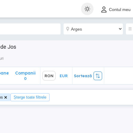
ane
Companii
RON
EUR
Sortează
Contul meu
0
 de Jos
uri
oane
Companii
RON
EUR
Sortează
0
os
Șterge toate filtrele