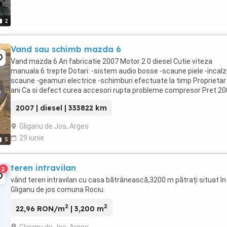
2
Vand sau schimb mazda 6
Vand mazda 6 An fabricatie 2007 Motor 2 0 diesel Cutie viteza
manuala 6 trepte Dotari: -sistem audio bosse -scaune piele -incalz
scaune -geamuri electrice -schimburi efectuate la timp Proprietar
ani Ca si defect curea accesori rupta probleme compresor Pret 2
usor negociabil
2007 | diesel | 333822 km
Gliganu de Jos, Arges
29 iunie
5
teren intravilan
2
vând teren intravilan cu casa bătrânească,3200 m pătrați situat în
Gliganu de jos comuna Rociu.
2
2
22,96 RON/m
| 3,200 m
Gliganu de Jos, Arges