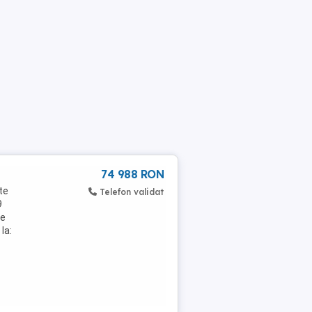
74 988 RON
te
Telefon validat
9
te
la: