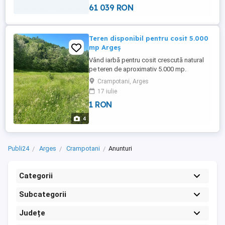
61 039 RON
Teren disponibil pentru cosit 5.000
mp Argeș
Vând iarbă pentru cosit crescută natural
pe teren de aproximativ 5.000 mp.
Localizare: Sat Crâmpotani, comuna
Crampotani, Arges
Merișani, județul Argeș. Terenul este
17 iulie
potrivit pentru: -cosit fân -hrană animale
1 RON
Iarba este crescută natural, terenul fiind
liber pentru cosire. Pentru detalii:
4
Publi24
Arges
Crampotani
Anunturi
Categorii
Subcategorii
Județe