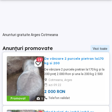
Anunturi gratuite Arges Cotmeana
Anunțuri promovate
Vezi toate
De vânzare 2 purcele pietran la170
19
kg si 200
De vânzare 2 purcele pietran la170 kg și la
200 preț 2.000 Ron și una la 200 kg 2.500
Ron din montă artificială
Cotmeana, Arges
azi 09:22
2 000 RON
Telefon validat
Promovat
5