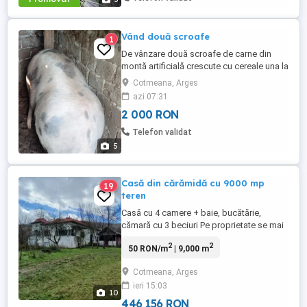
Vând două scroafe
1
De vânzare două scroafe de carne din
montă artificială crescute cu cereale una la
170 kg 2.000 Ron bucata și una la 200 de
Cotmeana, Arges
kg 2.500 buc
azi 07:31
2 000 RON
Telefon validat
5
Casă din cărămidă cu 9000 mp
19
teren
Casă cu 4 camere + baie, bucătărie,
cămară cu 3 beciuri Pe proprietate se mai
află o bucătărie de vară și 2 încăperi cu
2
2
50 RON/m
| 9,000 m
fănar Curent electric și un puț cu apă ,este
apă și de la rețea pe stradă Suprafața
Cotmeana, Arges
teren 9000mp Proprietatea se află la
ieri 15:03
drumul principal aproape de centrul
10
comunei Mai multe ...
446 156 RON