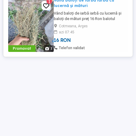
Vând baloți de iarbă iarbă cu
1
lucernă și mături
Vând baloți de iarbă iarbă cu lucernă și
baloți de mături preț 16 Ron balotul
Cotmeana, Arges
azi 07:45
16 RON
Telefon validat
Promovat
3