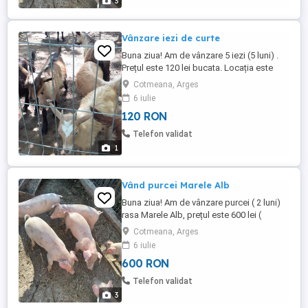
3
Vânzare iezi de curte
Buna ziua! Am de vânzare 5 iezi (5 luni) .
Prețul este 120 lei bucata. Locația este
Cotmeana Arges (Nr . 62). Sunați la .
Cotmeana, Arges
6 iulie
120 RON
Telefon validat
1
Vând purcei Marele Alb
Buna ziua! Am de vânzare purcei ( 2 luni)
rasa Marele Alb, prețul este 600 lei (
mascul) , 500 lei femela. Purceii sunt
Cotmeana, Arges
crescuți la curte în condiții bune. Locația
6 iulie
este Cotmeana Arges langa Mănăstirea
600 RON
Cotmeana.
Telefon validat
3