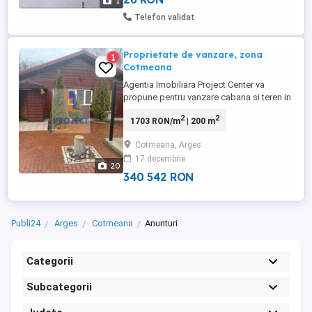
1
Telefon validat
Proprietate de vanzare, zona
1
Cotmeana
Agentia Imobiliara Project Center va
propune pentru vanzare cabana si teren in
suprafata de 1900 mp in Comuna
2
2
1703 RON/m
| 200 m
Cotmeana, jud Arges, la DN 7 Pitesti - Rm.
Valcea. Proprietatea se afla la jumatatea
Cotmeana, Arges
distantei dintre Pitesti si Rm Valcea.
17 decembrie
Cabana este construita in anul 2006 din
20
lemn, cu o suprafata de 200 ...
340 542 RON
Publi24
Arges
Cotmeana
Anunturi
Categorii
Subcategorii