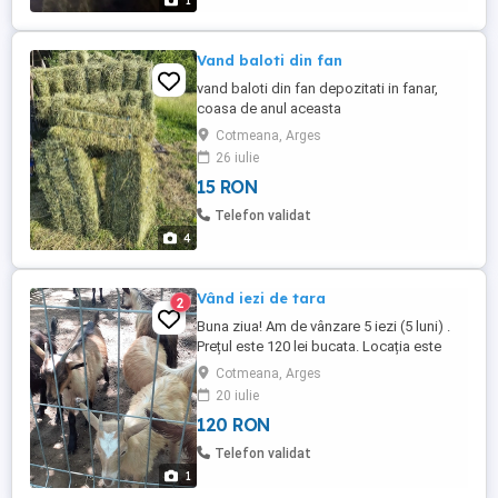
1
Vand baloti din fan
vand baloti din fan depozitati in fanar,
coasa de anul aceasta
Cotmeana, Arges
26 iulie
15 RON
Telefon validat
4
Vând iezi de tara
2
Buna ziua! Am de vânzare 5 iezi (5 luni) .
Prețul este 120 lei bucata. Locația este
Cotmeana Arges (Nr . 62). Sunați la .
Cotmeana, Arges
20 iulie
120 RON
Telefon validat
1