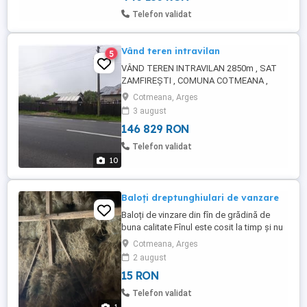
Telefon validat
Vând teren intravilan
5
VÂND TEREN INTRAVILAN 2850m , SAT
ZAMFIREȘTI , COMUNA COTMEANA ,
JUDEȚ ARGEȘ , LA DRUMUL EUROPEAN ,
Cotmeana, Arges
DESCHIDERE STRADALĂ 40m. IN
3 august
SPATELE TERENULUI ESTE ȘI PĂDURE .
146 829 RON
FACILITĂȚI , CURENT , APĂ . SE POATE
VINDE ÎNTREG SAU SE POATE ȘI PARCELA
Telefon validat
. DETALII LA
10
Baloți dreptunghiulari de vanzare
Baloți de vinzare din fîn de grădină de
buna calitate Fînul este cosit la timp și nu
a fost plouat La cantitate m ai mare prețul
Cotmeana, Arges
se negociază.
2 august
15 RON
Telefon validat