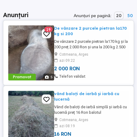
Anunțuri
20
50
Anunțuri pe pagină:
De vânzare 2 purcele pietran la170
19
kg si 200
De vânzare 2 purcele pietran la170 kg și la
200 preț 2.000 Ron și una la 200 kg 2.500
Ron din montă artificială
Cotmeana, Arges
azi 09:22
2 000 RON
Telefon validat
Promovat
5
vând baloți de iarbă și iarbă cu
lucernă
Vând de baloți de iarbă simplă și iarbă cu
lucernă preț 16 Ron balotul
Cotmeana, Arges
azi 08:19
16 RON