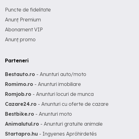
Puncte de fidelitate
Anunț Premium
Abonament VIP
Anunț promo
Parteneri
Bestauto.ro
- Anunturi auto/moto
Romimo.ro
- Anunturi imobiliare
Romjob.ro
- Anunturi locuri de munca
Cazare24.ro
- Anunturi cu oferte de cazare
Bestbike.ro
- Anunturi moto
Animalutul.ro
- Anunturi gratuite animale
Startapro.hu
- Ingyenes Apróhirdetés