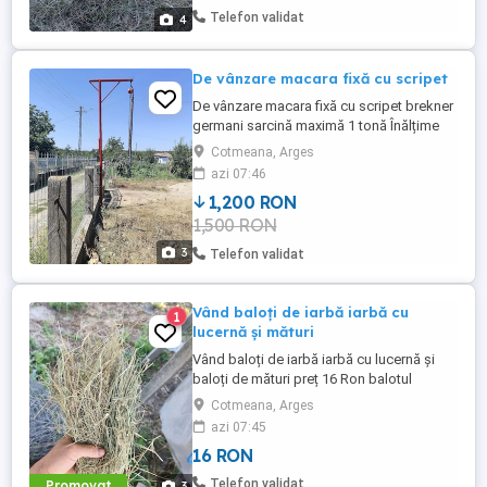
Telefon validat
4
De vânzare macara fixă cu scripet
De vânzare macara fixă cu scripet brekner
germani sarcină maximă 1 tonă Înălțime
totală 4,20 m lungime braț 1m preț 1.200
Cotmeana, Arges
Ron
azi 07:46
1,200 RON
1,500 RON
3
Telefon validat
Vând baloți de iarbă iarbă cu
1
lucernă și mături
Vând baloți de iarbă iarbă cu lucernă și
baloți de mături preț 16 Ron balotul
Cotmeana, Arges
azi 07:45
16 RON
Telefon validat
Promovat
3