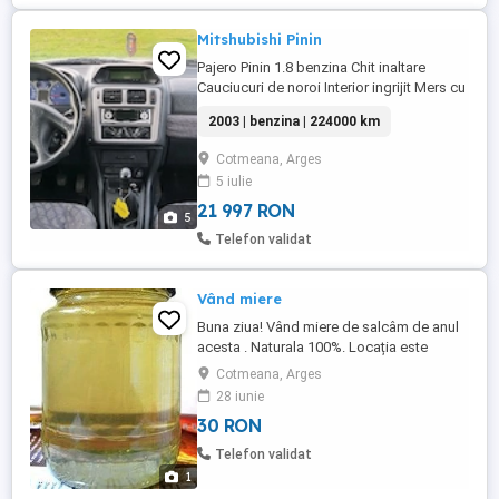
Mitshubishi Pinin
Pajero Pinin 1.8 benzina Chit inaltare
Cauciucuri de noroi Interior ingrijit Mers cu
ea doar ocazional la pescuit 4x4 cu greu
2003 | benzina | 224000 km
si usor
Cotmeana, Arges
5 iulie
21 997 RON
5
Telefon validat
Vând miere
Buna ziua! Vând miere de salcâm de anul
acesta . Naturala 100%. Locația este
Cotmeana judetul Arges. Prețul este 30 lei
Cotmeana, Arges
kg. Va așteptăm! Aștept mesaj sau telefon
28 iunie
( ).
30 RON
Telefon validat
1