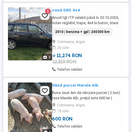
vand DR5 4x4
5
Anunt1@ ITP valabil până în 20.10.2026,
volan reglabil, trapa, 4x4 la buton, stare
buna de funcționare
2010 | benzina + gpl | 240300 km
Cotmeana, Arges
20 iulie
11,274 RON
5
12,323 RON
Telefon validat
Vând purcei Marele Alb
Buna ziua! Am de vânzare purcei ( 2 luni)
rasa Marele Alb, prețul este 600 lei (
mascul) , 500 lei femela. Purceii sunt
Cotmeana, Arges
crescuți la curte în condiții bune. Locația
18 iulie
este Cotmeana Arges langa Mănăstirea
600 RON
Cotmeana.
Telefon validat