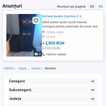
Anunțuri
20
50
Anunțuri pe pagină:
Sistem Audio Custom 2.1
Vând sistem audio lucrat manual,
conceput pentru pasionații de sunet care
apreciază un echipament robust și un
Catane, Arges
aspect inedit. Sistemul este gata de
25 iulie
utilizare (Plug & Play) și oferă o experiență
1,500 RON
audio clară și puternică. Amplificare:
1,700 RON
Modul audio 2.1 performant, cu Bluetooth
5.0 integrat pentru conectare ...
4
Telefon validat
Publi24
Arges
Catane
Anunturi
Categorii
Subcategorii
Județe