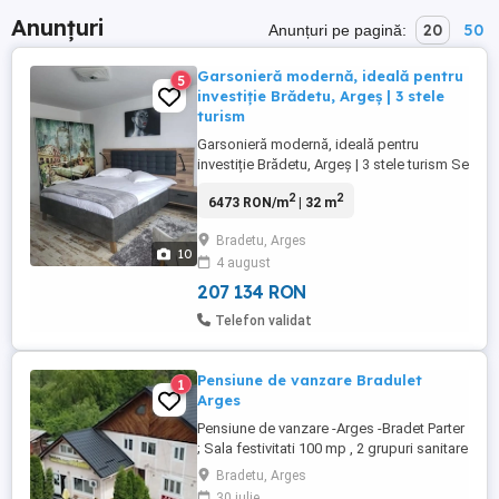
Anunțuri
20
50
Anunțuri pe pagină:
Garsonieră modernă, ideală pentru
5
investiție Brădetu, Argeș | 3 stele
turism
Garsonieră modernă, ideală pentru
investiție Brădetu, Argeș | 3 stele turism Se
vinde garsonieră cochetă, situată în
2
2
6473 RON/m
| 32 m
Brădetu, județul Argeș, într-o zonă
pitorească, cu aer curat și priveliște
Bradetu, Arges
deosebită către râul Vâlsan loc ideal
10
4 august
pentru relaxare sau turism. Locuința are 32
mp, este compartimentată ...
207 134 RON
Telefon validat
Pensiune de vanzare Bradulet
1
Arges
Pensiune de vanzare -Arges -Bradet Parter
; Sala festivitati 100 mp , 2 grupuri sanitare
, magazin alimentar (spatiu comercial
Bradetu, Arges
stradal ) Etaj : 9 camere cu bai proprii
30 iulie