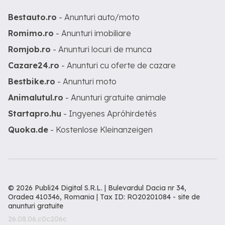
Bestauto.ro
- Anunturi auto/moto
Romimo.ro
- Anunturi imobiliare
Romjob.ro
- Anunturi locuri de munca
Cazare24.ro
- Anunturi cu oferte de cazare
Bestbike.ro
- Anunturi moto
Animalutul.ro
- Anunturi gratuite animale
Startapro.hu
- Ingyenes Apróhirdetés
Quoka.de
- Kostenlose Kleinanzeigen
© 2026 Publi24 Digital S.R.L. | Bulevardul Dacia nr 34,
Oradea 410346, Romania | Tax ID: RO20201084 -
site de
anunturi gratuite
26.08.06.c0c206c