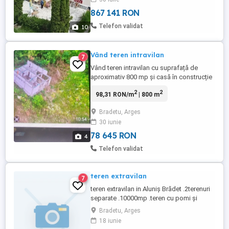
Suprafata construita - 660mp Teren -1800
867 141 RON
mp Pret : 165000 euro Pers contact :
Telefon validat
10
Vând teren intravilan
7
Vând teren intravilan cu suprafață de
aproximativ 800 mp și casă în construcție
cu amprenta la sol de 80 mp. Proprietatea
2
2
98,31 RON/m
| 800 m
dispune de utilități ( acces pe asfalt,
curent electric, apa curenta).
Bradetu, Arges
30 iunie
78 645 RON
4
Telefon validat
teren extravilan
7
teren extravilan in Aluniș Brădet .2terenuri
separate .10000mp .teren cu pomi și
celălalt fânețe.
Bradetu, Arges
18 iunie