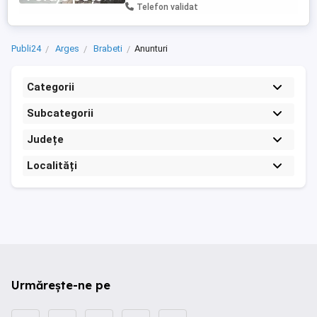
calitate și preț corect! Sună acum: ...
Telefon validat
Publi24
Arges
Brabeti
Anunturi
Categorii
Subcategorii
Județe
Localități
Urmărește-ne pe