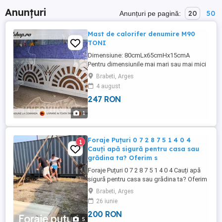
Anunțuri
20
50
Anunțuri pe pagină:
Mast de calorifer denumire M90
TONI
Dimensiune: 80cmLx65cmHx15cmA
Pentru dimensiunile mai mari sau mai mici
decat cele afișate, trimiteți pe e-mail
Brabeti, Arges
masura exactă și vi se va comunica prețul.
4 august
Se pot realiza modele la comanda si din
247 RON
sectiunea " Pereti decorativi" Mastile sunt
din pvc de 10mm și sunt disponibile în
1
două variante de culori: ...
Foraje Puțuri 0 7 2 8 7 5 1 4 0 4
1
Cauți apă sigură pentru casa sau
grădina ta? Oferim s
Foraje Puțuri 0 7 2 8 7 5 1 4 0 4 Cauți apă
sigură pentru casa sau grădina ta? Oferim
servicii complete de: Foraje puțuri
Brabeti, Arges
Denisipări Curățări și întrețineri puțuri
26 iunie
Lucrăm rapid, curat și cu echipamente
200 RON
profesionale. Apă sigură, lucrări de
5