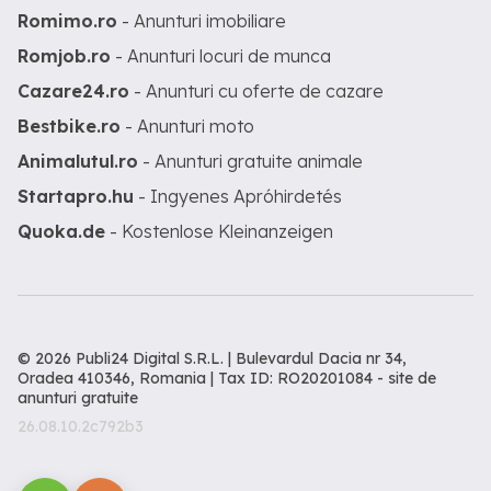
Romimo.ro
- Anunturi imobiliare
Romjob.ro
- Anunturi locuri de munca
Cazare24.ro
- Anunturi cu oferte de cazare
Bestbike.ro
- Anunturi moto
Animalutul.ro
- Anunturi gratuite animale
Startapro.hu
- Ingyenes Apróhirdetés
Quoka.de
- Kostenlose Kleinanzeigen
© 2026 Publi24 Digital S.R.L. | Bulevardul Dacia nr 34,
Oradea 410346, Romania | Tax ID: RO20201084 -
site de
anunturi gratuite
26.08.10.2c792b3