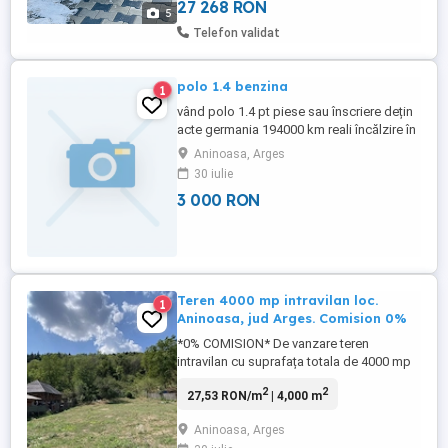
exclusiv in service autorizat ...
27 268 RON
5
Telefon validat
polo 1.4 benzina
1
vând polo 1.4 pt piese sau înscriere dețin
acte germania 194000 km reali încălzire în
scaune mai mult detai la tel 0749624882
Aninoasa, Arges
dezmembrez sau întreaga
30 iulie
3 000 RON
Teren 4000 mp intravilan loc.
1
Aninoasa, jud Arges. Comision 0%
*0% COMISION* De vanzare teren
intravilan cu suprafața totala de 4000 mp
intravilan situat in localitatea Aninoasa, sat
2
2
27,53 RON/m
| 4,000 m
Valea Silistii, jud. Argeș. Proprietatea este
ideala pentru constructia unei case, fiind
Aninoasa, Arges
impartita astfel: - 919 mp – teren plan,