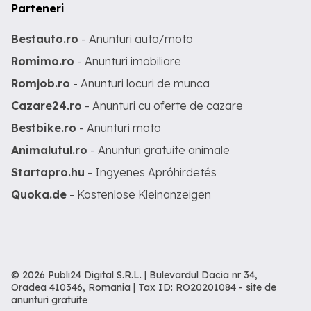
Parteneri
Bestauto.ro
- Anunturi auto/moto
Romimo.ro
- Anunturi imobiliare
Romjob.ro
- Anunturi locuri de munca
Cazare24.ro
- Anunturi cu oferte de cazare
Bestbike.ro
- Anunturi moto
Animalutul.ro
- Anunturi gratuite animale
Startapro.hu
- Ingyenes Apróhirdetés
Quoka.de
- Kostenlose Kleinanzeigen
© 2026 Publi24 Digital S.R.L. | Bulevardul Dacia nr 34,
Oradea 410346, Romania | Tax ID: RO20201084 -
site de
anunturi gratuite