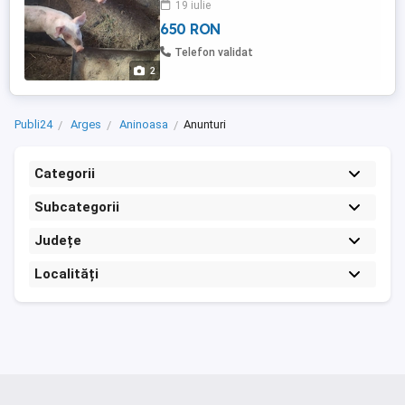
19 iulie
650 RON
Telefon validat
2
Publi24
Arges
Aninoasa
Anunturi
Categorii
Subcategorii
Județe
Localități