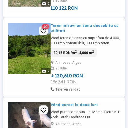
30 iulie
perfect pentru construcții; - 3061 mp –
6
deal impadurit, ...
110 122 RON
Teren intravilan zona deosebita cu
10
utilitati
Vând teren de casa cu suprafata de 4.000,
1000 mp construibili, 3000 mp teren
livada.Este situat la drumul hprincipal,
2
2
30,15 RON/m
| 4,000 m
asfaltat, deschidere la drum - 25 m. Vecini
buni. Dispune de următoarele facilități: -
Aninoasa, Arges
canalizare, curent electric, cablu TV,
28 iulie
internet, apa potabila rețea. Situat în
7
loc.Valea Siliștii, ...
120,610 RON
136,341 RON
Telefon validat
Vând purcei la doua luni
Vând purcei de doua luni Mama: Pietrain +
York Tatal: Landrace Pur
Aninoasa, Arges