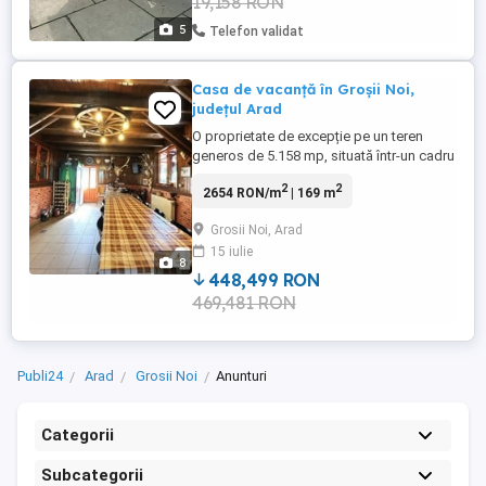
19,158 RON
5
Telefon validat
Casa de vacanță în Groșii Noi,
județul Arad
O proprietate de excepție pe un teren
generos de 5.158 mp, situată într-un cadru
natural deosebit. Ideală pentru o reședință
2
2
2654 RON/m
| 169 m
de vacanță sau investiție, casa este
formată din 5 corpuri și dispune de
Grosii Noi, Arad
multiple facilități. Detalii despre
15 iulie
proprietate: - 4 corpuri cladiri. - 7 camere
8
spațioase, perfect potrivite ...
448,499 RON
469,481 RON
Publi24
Arad
Grosii Noi
Anunturi
Categorii
Subcategorii