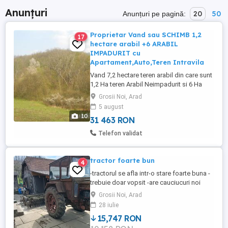
Anunțuri
20
50
Anunțuri pe pagină:
Proprietar Vand sau SCHIMB 1,2
17
hectare arabil +6 ARABIL
IMPADURIT cu
Apartament,Auto,Teren Intravila
Vand 7,2 hectare teren arabil din care sunt
1,2 Ha teren Arabil Neimpadurit si 6 Ha
teren Arabil IMPADURIT varsta arborilor
Grosii Noi, Arad
fiind 80 ani , SE VINDE SI LA HECTAR sau
5 august
SCHIMB CU APARTAMENT,Pamnt Intravilan
10
31 463 RON
sau Autoturism in Timisoara sau ARAD
.pamantul se afla in Grosii Noi judetul arad
Telefon validat
Pret variaza ...
tractor foarte bun
4
-tractorul se afla intr-o stare foarte buna -
trebuie doar vopsit -are cauciucuri noi
Grosii Noi, Arad
28 iulie
15,747 RON