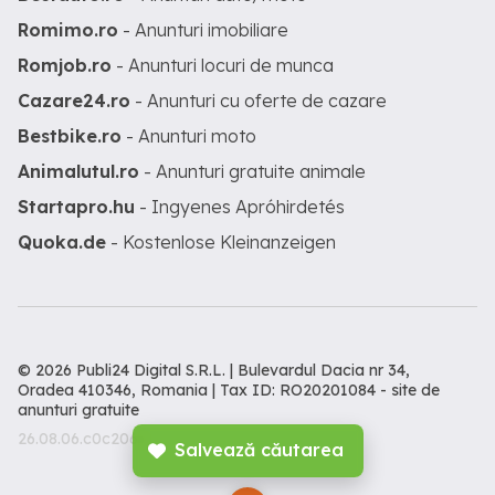
Romimo.ro
- Anunturi imobiliare
Romjob.ro
- Anunturi locuri de munca
Cazare24.ro
- Anunturi cu oferte de cazare
Bestbike.ro
- Anunturi moto
Animalutul.ro
- Anunturi gratuite animale
Startapro.hu
- Ingyenes Apróhirdetés
Quoka.de
- Kostenlose Kleinanzeigen
© 2026 Publi24 Digital S.R.L. | Bulevardul Dacia nr 34,
Oradea 410346, Romania | Tax ID: RO20201084 -
site de
anunturi gratuite
26.08.06.c0c206c
Salvează căutarea