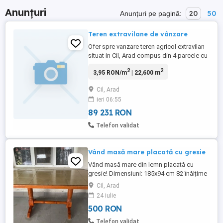
Anunțuri
20
50
Anunțuri pe pagină:
Teren extravilane de vânzare
Ofer spre vanzare teren agricol extravilan
situat in Cil, Arad compus din 4 parcele cu
suprafata totala de 2,26 ha. Locatia este in
2
2
3,95 RON/m
| 22,600 m
zona denumita 'La Vale' plasate intre sat
si linia ferata. Parcelele se vand doar
Cil, Arad
impreuna. Pentru doritori, astept oferte de
ieri 06:55
pret de cumparare . Contact telefonic sau
...
89 231 RON
Telefon validat
Vând masă mare placată cu gresie
Vând masă mare din lemn placată cu
gresie! Dimensiuni: 185x94 cm 82 înălțime
Preț: 500 negociabil
Cil, Arad
24 iulie
500 RON
Telefon validat