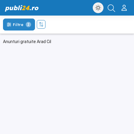
publi
24
.ro
Filtre
2
Anunturi gratuite Arad Cil