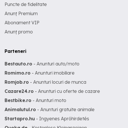
Puncte de fidelitate
Anunț Premium
Abonament VIP
Anunț promo
Parteneri
Bestauto.ro
- Anunturi auto/moto
Romimo.ro
- Anunturi imobiliare
Romjob.ro
- Anunturi locuri de munca
Cazare24.ro
- Anunturi cu oferte de cazare
Bestbike.ro
- Anunturi moto
Animalutul.ro
- Anunturi gratuite animale
Startapro.hu
- Ingyenes Apróhirdetés
Quoka.de
- Kostenlose Kleinanzeigen