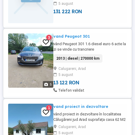
5 august
131 222 RON
vand Peugeot 301
3
vând Peugeot 301 1.6 diesel euro 6 acte la
zi se vinde cu trancriere
2013 | diesel | 270000 km
Calugareni, Arad
5 august
13 122 RON
5
Telefon validat
vand proiect in dezvoltare
1
vând proiect in dezvoltare în localitatea
Călugăreni jud Arad suprafața casa 62 M2
suprafața teren 221 m2
Calugareni, Arad
5 august