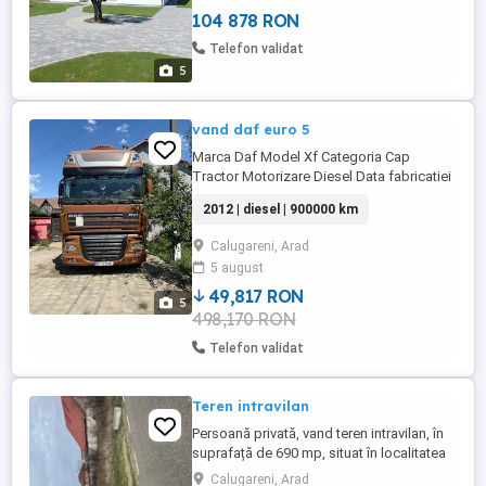
104 878 RON
Telefon validat
5
vand daf euro 5
Marca Daf Model Xf Categoria Cap
Tractor Motorizare Diesel Data fabricatiei
2012 Kilometraj 900000 Avariat Neavariata
2012 | diesel | 900000 km
Capacitate cilindrica 12902 Putere maxima
375 Descriere Daf xf standard cabină
Calugareni, Arad
mare an 04,10,2012 frigider , senzori
5 august
distanță clima staționare cauciucuri față
spate noi cutie automată ...
49,817 RON
5
498,170 RON
Telefon validat
Teren intravilan
Persoană privată, vand teren intravilan, în
suprafață de 690 mp, situat în localitatea
Calugareni - cartierul nou. Terenul are
Calugareni, Arad