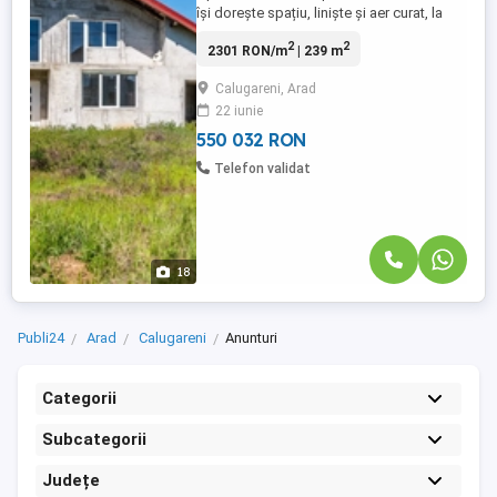
își dorește spațiu, liniște și aer curat, la
doar 14 km de Arad. Locație: Călugăreni
2
2
2301 RON/m
| 239 m
nr. 211, comuna Felnac Regim înălțime:
P+1E Suprafață construită: 239 mp
Calugareni, Arad
Amprentă la sol: 143 mp Suprafață teren:
22 iunie
605 mp Garaj + curte generoasă
Compartimentare: Parter: ...
550 032 RON
Telefon validat
18
Publi24
Arad
Calugareni
Anunturi
Categorii
Subcategorii
Județe