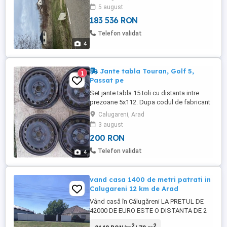
utilitățile la stradă iar gazul este în curs de
5 august
implementare. Distanța față de Arad
183 536 RON
centru este de 14 km. De asemenea, sunt
finalizate și pistele de biciclete.
Telefon validat
Preț:,35.000 euro ...
4
Jante tabla Touran, Golf 5,
1
Passat pe
Set jante tabla 15 toli cu distanta intre
prezoane 5x112. Dupa codul de fabricant
pansonat pe ele pot fi montate
Calugareni, Arad
Volkswagen (Touran, Golf 5, Passat) si pe
3 august
Audi.
200 RON
Telefon validat
4
vand casa 1400 de metri patrati in
Calugareni 12 km de Arad
Vând casă în Călugăreni LA PRETUL DE
42000 DE EURO ESTE O DISTANTA DE 2
KM DE ZADARENI SI 12 KM DE ARAD la
2
2