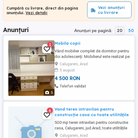
Vezi anunțuri
Cumpără cu livrare, direct din pagina
cu livrare
anunțului.
Vezi detalii
Anunțuri
20
50
Anunțuri pe pagină:
Mobila copii
1
Vând mobilier complet de dormitor pentru
doi adolescenți. Mobilierul este realizat pe
comandă din lemn masiv și se vinde
Calugareni, Arad
complet, exact ca în poze, inclusiv
5 august
saltelele (cumpărate acum un an) și
4 500 RON
scaunul de birou. Setul este conceput
pentru doi copii și oferă foarte multe
Telefon validat
spații de depozitare. Setul include: ...
5
Vand teren intravilan pentru
6
construcție casa cu toate utilitățile
5O0 mp teren intravilan pentru constructie
casa, Calugareni, jud.Arad, toate utilitățile
apa, canalizare, gaz.
Calugareni, Arad