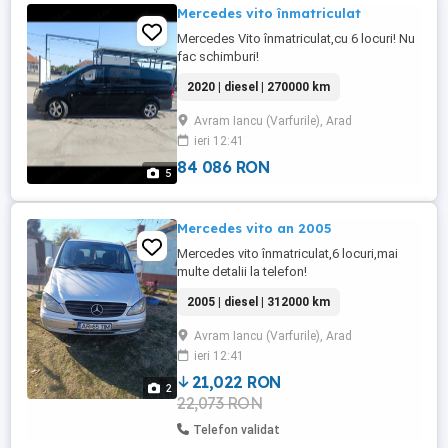
Mercedes vito înmatriculat
Mercedes Vito înmatriculat,cu 6 locuri! Nu
fac schimburi!
2020 | diesel | 270000 km
Avram Iancu (Varfurile), Arad
ieri 12:41
84 086 RON
5
Mercedes vito an 2005
Mercedes vito înmatriculat,6 locuri,mai
multe detalii la telefon!
2005 | diesel | 312000 km
Avram Iancu (Varfurile), Arad
ieri 12:41
21,022 RON
2
22,073 RON
Telefon validat