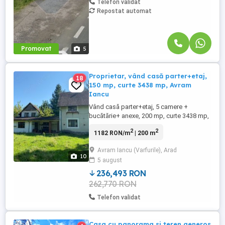
Telefon validat
Repostat automat
Promovat
5
Proprietar, vând casă parter+etaj,
18
150 mp, curte 3438 mp, Avram
Iancu
Vând casă parter+etaj, 5 camere +
bucătărie+ anexe, 200 mp, curte 3438 mp,
situată în Avram Iancu , comuna Vârfurile,
2
2
1182 RON/m
| 200 m
jud.Arad. Zonă liniștită și de un pitoresc
prozaic, cu oportunități de dezvoltare a
Avram Iancu (Varfurile), Arad
unei afaceri în domeniul turistic. Curtea are
10
5 august
deschidere la DN79A. Casa este
construită în 2003 din ...
236,493 RON
262,770 RON
Telefon validat
Casa cu panorama si teren generos