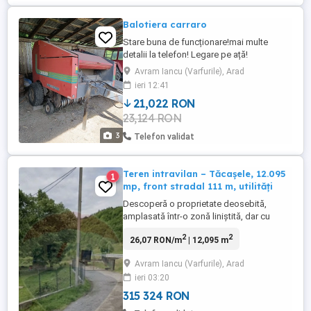
Balotiera carraro
Stare buna de funcționare!mai multe
detalii la telefon! Legare pe ață!
Avram Iancu (Varfurile), Arad
ieri 12:41
21,022 RON
23,124 RON
3
Telefon validat
Teren intravilan – Tăcașele, 12.095
1
mp, front stradal 111 m, utilități
Descoperă o proprietate deosebită,
amplasată într-o zonă liniștită, dar cu
acces excelent la DN 79. Suprafață:
2
2
26,07 RON/m
| 12,095 m
12.095 mp Front stradal: 111 m Utilități:
apă și curent -Relief natural superb: prin
Avram Iancu (Varfurile), Arad
teren trece un pârâu pitoresc, iar în spate
ieri 03:20
se întinde o pădure – decorul ideal pentru
relaxare și aer curat Destinație: ...
315 324 RON