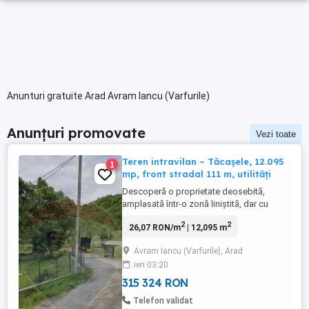
Anunturi gratuite Arad Avram Iancu (Varfurile)
Anunțuri promovate
Vezi toate
Teren intravilan – Tăcașele, 12.095
1
mp, front stradal 111 m, utilități
Descoperă o proprietate deosebită,
amplasată într-o zonă liniștită, dar cu
acces excelent la DN 79. Suprafață:
2
2
26,07 RON/m
| 12,095 m
12.095 mp Front stradal: 111 m Utilități:
apă și curent -Relief natural superb: prin
Avram Iancu (Varfurile), Arad
teren trece un pârâu pitoresc, iar în spate
ieri 03:20
se întinde o pădure – decorul ideal pentru
relaxare și aer curat Destinație: ...
315 324 RON
Telefon validat