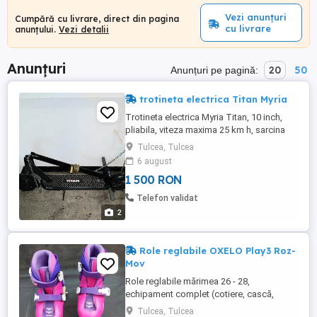
Vezi anunțuri
Cumpără cu livrare, direct din pagina
cu livrare
anunțului.
Vezi detalii
Anunțuri
20
50
Anunțuri pe pagină:
trotineta electrica Titan Myria
Trotineta electrica Myria Titan, 10 inch,
pliabila, viteza maxima 25 km h, sarcina
utila 140 kg,autonomie 95 km, afisaj LED,
Tulcea, Tulcea
functie Bluetooth, baterie 48V 12,5 Ah,
6 august
putere motor 500 W, folosita 300 km, an
1 500 RON
fabricatie 2022.
Telefon validat
2
Role reglabile OXELO Play3 Roz-
Mov
Role reglabile mărimea 26 - 28,
echipament complet (cotiere, cască,
genunchiere, protecții pentru încheietură].
Tulcea, Tulcea