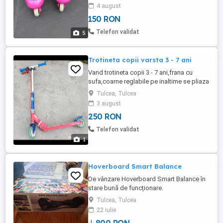
Stare buna, mici urme de uzura normala,
4 august
folosite 3 plimbari in parc, dupa care ne-
150 RON
au ramas mici.
Telefon validat
5
Trotineta copii varsta 3 - 7 ani
Vand trotineta copii 3 - 7 ani,frana cu
sufa,coarne reglabile pe inaltime se pliaza
depozitare sau transport facil,putin
Tulcea, Tulcea
folosita ca noua.
3 august
250 RON
Telefon validat
1
Hoverboard Smart Balance
De vânzare Hoverboard Smart Balance în
stare bună de funcționare.
Tulcea, Tulcea
22 iulie