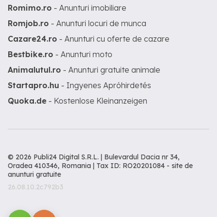
Romimo.ro
- Anunturi imobiliare
Romjob.ro
- Anunturi locuri de munca
Cazare24.ro
- Anunturi cu oferte de cazare
Bestbike.ro
- Anunturi moto
Animalutul.ro
- Anunturi gratuite animale
Startapro.hu
- Ingyenes Apróhirdetés
Quoka.de
- Kostenlose Kleinanzeigen
© 2026 Publi24 Digital S.R.L. | Bulevardul Dacia nr 34,
Oradea 410346, Romania | Tax ID: RO20201084 -
site de
anunturi gratuite
26.08.10.2c792b3