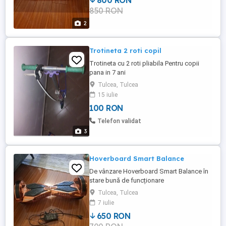
800 RON
850 RON
2
Trotineta 2 roti copil
Trotineta cu 2 roti pliabila Pentru copii
pana in 7 ani
Tulcea, Tulcea
15 iulie
100 RON
Telefon validat
3
Hoverboard Smart Balance
De vânzare Hoverboard Smart Balance în
stare bună de funcționare
Tulcea, Tulcea
7 iulie
650 RON