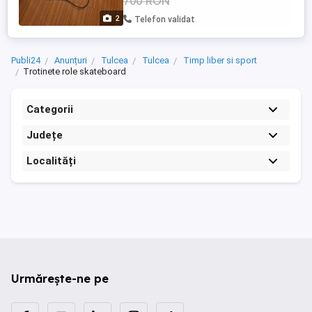
700 RON
2
Telefon validat
Publi24
Anunțuri
Tulcea
Tulcea
Timp liber si sport
Trotinete role skateboard
Categorii
Județe
Localități
Urmărește-ne pe