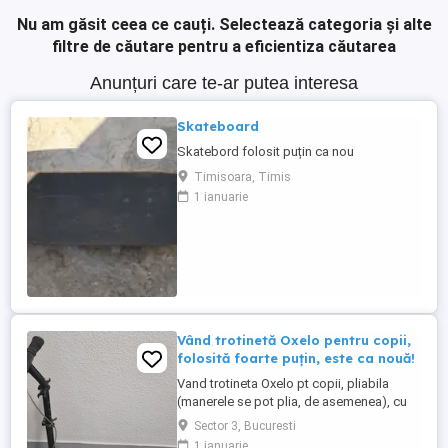
Nu am găsit ceea ce cauți.
Selectează categoria și alte
filtre de căutare pentru a eficientiza căutarea
Anunțuri care te-ar putea interesa
Skateboard
Skatebord folosit puțin ca nou
Timisoara, Timis
1 ianuarie
Vând trotinetă Oxelo pentru copii,
folosită foarte puțin, este ca nouă!
Vand trotineta Oxelo pt copii, pliabila
(manerele se pot plia, de asemenea), cu
cric, doua tipuri de frana (de mana la
Sector 3, Bucuresti
ghidon si spate de picior) Trotineta este
1 ianuarie