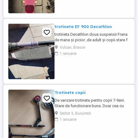
trotineta EF 900 Decathlon
trotineta Decathlon doua suspensii Frana
de mana și picior ,de adult și copii.stare f
buna
Vulcan, Brasov
1 ianuarie
Trotinete copii
De vanzare trotineta pentru copii 7-9ani.
Stare de functionare buna. Doar cea cu
rosu mai este valabila.
Sector 3, Bucuresti
1 ianuarie