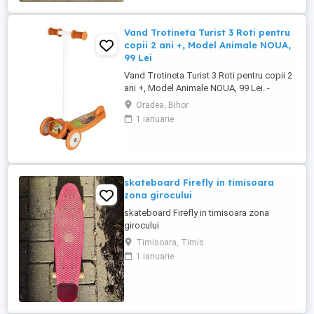
negociabil
Vand Trotineta Turist 3 Roti pentru
copii 2 ani +, Model Animale NOUA,
99 Lei
Vand Trotineta Turist 3 Roti pentru copii 2
ani +, Model Animale NOUA, 99 Lei. -
Trotineta Turist cu 3 Roti ( 2 roti in fata si o
Oradea, Bihor
roata in spate), recomandat pentru copii
1 ianuarie
peste 2 ani +, Modelul este cu Animale -
ATENTIE trotineta NU ESTE PLIABILA. -
Produsul este Nou Ambalat - Produsul
necesita asamblare Contine ...
skateboard Firefly in timisoara
zona girocului
skateboard Firefly in timisoara zona
girocului
Timisoara, Timis
1 ianuarie