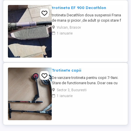
trotineta EF 900 Decathlon
trotineta Decathlon doua suspensii Frana
de mana și picior ,de adult și copii.stare f
buna
Vulcan, Brasov
1 ianuarie
Trotinete copii
De vanzare trotineta pentru copii 7-9ani.
Stare de functionare buna. Doar cea cu
rosu mai este valabila.
Sector 3, Bucuresti
1 ianuarie