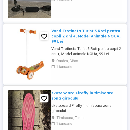
in stare perfectă de functionare, a fost
utilizata de putine ori, nu are niciun defect,
este ca nouă. Pretul de 330 lei este
negociabil
Vand Trotineta Turist 3 Roti pentru
copii 2 ani +, Model Animale NOUA,
99 Lei
Vand Trotineta Turist 3 Roti pentru copii 2
ani +, Model Animale NOUA, 99 Lei. -
Trotineta Turist cu 3 Roti ( 2 roti in fata si o
Oradea, Bihor
roata in spate), recomandat pentru copii
1 ianuarie
peste 2 ani +, Modelul este cu Animale -
ATENTIE trotineta NU ESTE PLIABILA. -
Produsul este Nou Ambalat - Produsul
necesita asamblare Contine ...
skateboard Firefly in timisoara
zona girocului
skateboard Firefly in timisoara zona
girocului
Timisoara, Timis
1 ianuarie