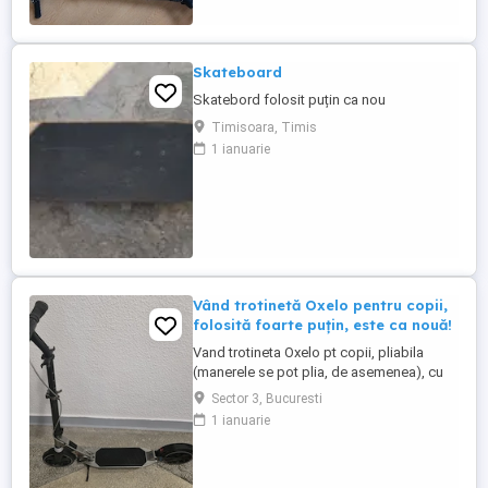
Skateboard
Skatebord folosit puțin ca nou
Timisoara, Timis
1 ianuarie
Vând trotinetă Oxelo pentru copii,
folosită foarte puțin, este ca nouă!
Vand trotineta Oxelo pt copii, pliabila
(manerele se pot plia, de asemenea), cu
cric, doua tipuri de frana (de mana la
Sector 3, Bucuresti
ghidon si spate de picior) Trotineta este
1 ianuarie
in stare perfectă de functionare, a fost
utilizata de putine ori, nu are niciun defect,
este ca nouă. Pretul de 330 lei este