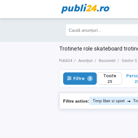
publi
24
.ro
Toate
Perso
Filtre
3
25
25
Trotinete role skateboard troti
Publi24
Anunțuri
Bucuresti
Sector 5
Toate
Pers
Filtre
3
25
2
→
Filtre active:
Timp liber si sport
Tr