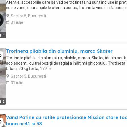
Atentie, accesoriile care se vad pe trotineta nu sunt incluse in pret
nu se vand, doar aripile le ofer ca bonus, trotineta vine din fabrica, 
cum se vede in a doua ...
Sector 5, Bucuresti
31 iulie
5
Trotineta pliabila din aluminiu, marca Skater
Trotineta pliabila din aluminiu p, pliabila, marca, Skater, ideala pent
adolescenți, cu trei poziții de reglaj a înălțimii ghidonului. Trotineta
Urban, 90 kg forta, 179 lei
Sector 5, Bucuresti
31 iulie
2
Vand Patine cu rotile profesionale Mission stare fo
buna nr.41 si 38