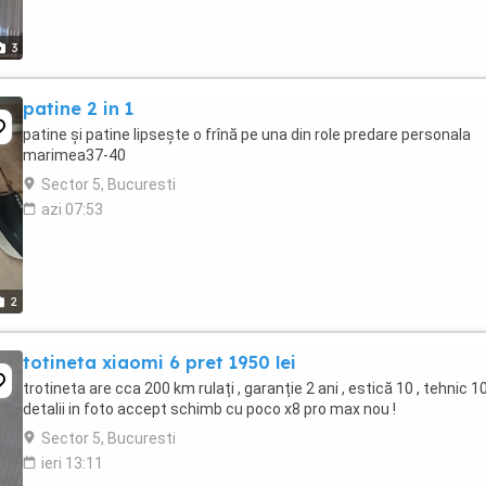
3
patine 2 in 1
patine și patine lipsește o frînă pe una din role predare personala
marimea37-40
Sector 5, Bucuresti
azi 07:53
2
totineta xiaomi 6 pret 1950 lei
trotineta are cca 200 km rulați , garanție 2 ani , estică 10 , tehnic 10
detalii in foto accept schimb cu poco x8 pro max nou !
Sector 5, Bucuresti
ieri 13:11