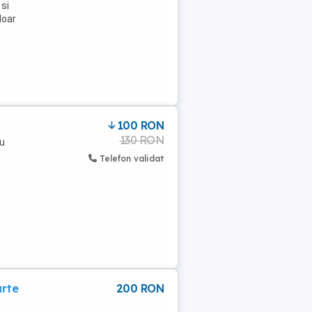
 si
doar
100 RON
130 RON
ru
Telefon validat
arte
200 RON