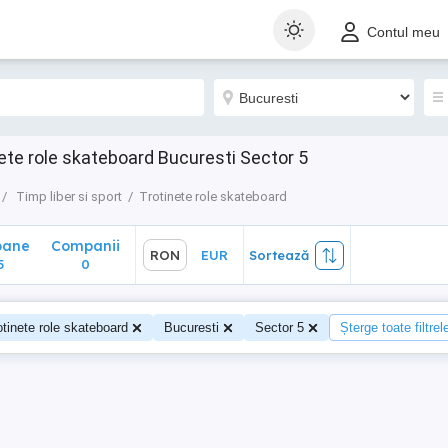
ane
Companii
RON
EUR
Sortează
Contul meu
0
nete role skateboard Bucuresti Sector 5
Timp liber si sport
Trotinete role skateboard
oane
Companii
RON
EUR
Sortează
5
0
otinete role skateboard
Bucuresti
Sector 5
Șterge toate filtrel