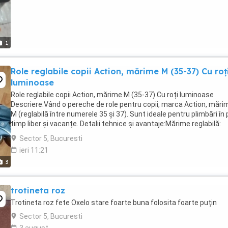
1
Role reglabile copii Action, mărime M (35-37) Cu roț
luminoase
Role reglabile copii Action, mărime M (35-37) Cu roți luminoase
Descriere:Vând o pereche de role pentru copii, marca Action, măr
M (reglabilă între numerele 35 și 37). Sunt ideale pentru plimbări în 
timp liber și vacanțe. Detalii tehnice și avantaje:Mărime reglabilă:
Gheata se extinde de ...
Sector 5, Bucuresti
ieri 11:21
3
trotineta roz
Trotineta roz fete Oxelo stare foarte buna folosita foarte puțin
Sector 5, Bucuresti