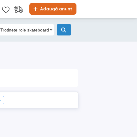
Adaugă anunț
e