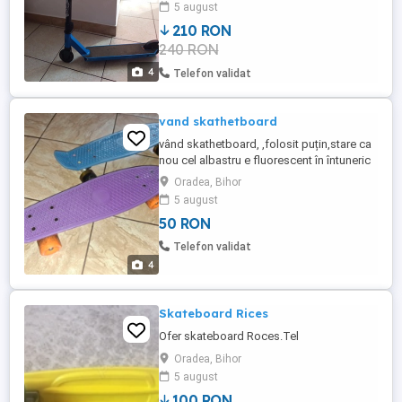
5 august
210 RON
240 RON
4
Telefon validat
vand skathetboard
vând skathetboard, ,folosit puțin,stare ca
nou cel albastru e fluorescent în întuneric
Oradea, Bihor
5 august
50 RON
Telefon validat
4
Skateboard Rices
Ofer skateboard Roces.Tel
Oradea, Bihor
5 august
100 RON