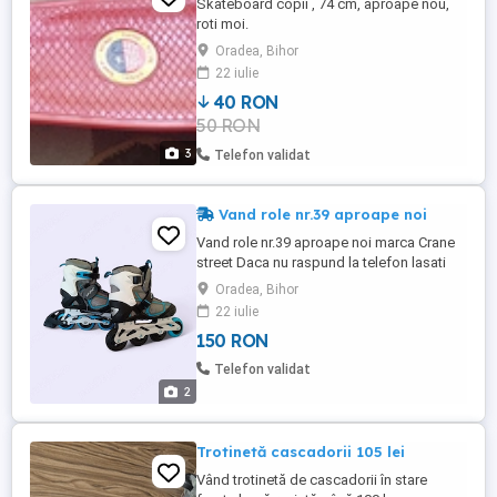
Skateboard copii , 74 cm, aproape nou,
roti moi.
Oradea, Bihor
22 iulie
40 RON
50 RON
3
Telefon validat
Vand role nr.39 aproape noi
Vand role nr.39 aproape noi marca Crane
street Daca nu raspund la telefon lasati
mesaj !!!
Oradea, Bihor
22 iulie
150 RON
Telefon validat
2
Trotinetă cascadorii 105 lei
Vând trotinetă de cascadorii în stare