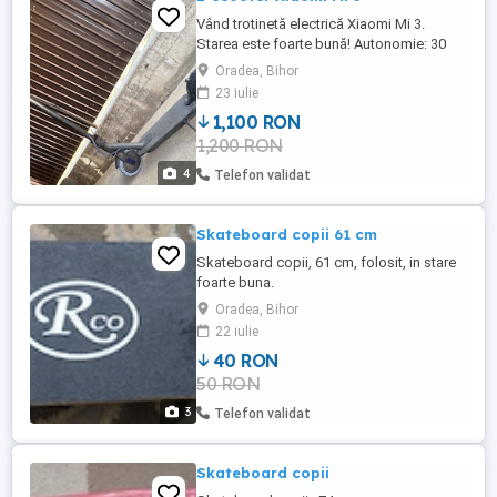
Vând trotinetă electrică Xiaomi Mi 3.
Starea este foarte bună! Autonomie: 30
km Viteză maximă: 25 km h Nu are defecte
Oradea, Bihor
ascunse! Bateria a fost schimbată o nouă
23 iulie
bateria și mai puternic (600 W)! Se vinde
1,100 RON
împreună cu încărcătorul original și în
1,200 RON
spate un cauciuc plin! Mai multe detalii vă
rog să mă contactați ...
4
Telefon validat
Skateboard copii 61 cm
Skateboard copii, 61 cm, folosit, in stare
foarte buna.
Oradea, Bihor
22 iulie
40 RON
50 RON
3
Telefon validat
Skateboard copii