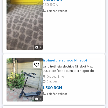
150 RON
Telefon validat
4
trotineta electrica Ninebot
vand trotineta electrica Ninebot Max
30G,stare foarte buna,pret negociabil.
Oradea, Bihor
5 august
1 500 RON
Telefon validat
5