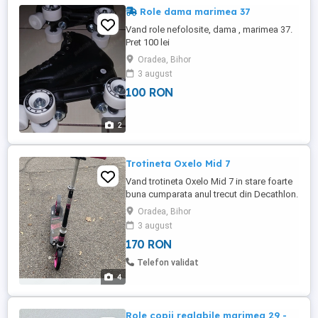
Role dama marimea 37
Vand role nefolosite, dama , marimea 37.
Pret 100 lei
Oradea, Bihor
3 august
100 RON
2
Trotineta Oxelo Mid 7
Vand trotineta Oxelo Mid 7 in stare foarte
buna cumparata anul trecut din Decathlon.
Oradea, Bihor
3 august
170 RON
Telefon validat
4
Role copii reglabile marimea 29 -