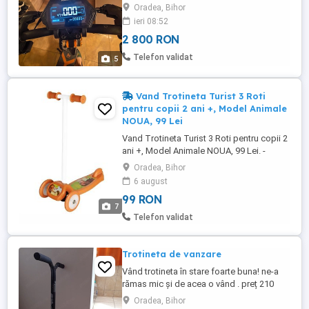
accesorii + încărcător. Detalii la telefon
Oradea, Bihor
ieri 08:52
2 800 RON
Telefon validat
5
Vand Trotineta Turist 3 Roti
pentru copii 2 ani +, Model Animale
NOUA, 99 Lei
Vand Trotineta Turist 3 Roti pentru copii 2
ani +, Model Animale NOUA, 99 Lei. -
Trotineta Turist cu 3 Roti ( 2 roti in fata si o
Oradea, Bihor
roata in spate), recomandat pentru copii
6 august
peste 2 ani +, Modelul este cu Animale -
99 RON
ATENTIE trotineta NU ESTE PLIABILA. -
7
Produsul este Nou Ambalat - Produsul
Telefon validat
necesita asamblare Contine ...
Trotineta de vanzare
Vând trotineta în stare foarte buna! ne-a
rămas mic și de acea o vând . preț 210
Ron negociabil.
Oradea, Bihor