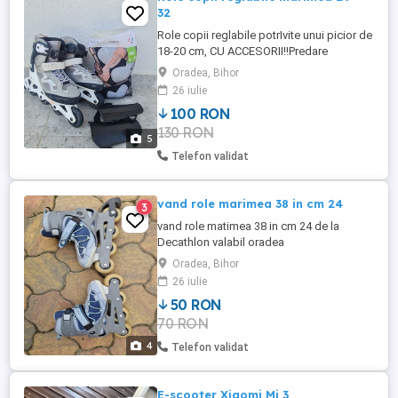
32
Role copii reglabile potrIvite unui picior de
18-20 cm, CU ACCESORII!!Predare
personala zona Palazzo Oradea str
Oradea, Bihor
Ciheiului.
26 iulie
100 RON
130 RON
5
Telefon validat
vand role marimea 38 in cm 24
3
vand role matimea 38 in cm 24 de la
Decathlon valabil oradea
Oradea, Bihor
26 iulie
50 RON
70 RON
4
Telefon validat
E-scooter Xiaomi Mi 3