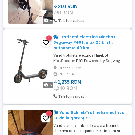
210 RON
230 RON
4
Telefon validat
Trotinetă electrică Ninebot
1
Segaway F40I, max 25 km h,
autonomie 40 km
Vând trotineta electrică Ninebot
KickScooter F40I Powered by Segway,
cumpărată nouă, are 1 an vechime. Stare
Oradea, Bihor
bună, folosită normal, cu mici zgârieturi
ieri 17:04
vizuale (nu afectează funcționarea) Viteză
1,235 RON
maximă: 25 km h Autonomie: până la 40
5
1,240 RON
km (în funcție de greutate și traseu) Roți
pneumatice de ...
Telefon validat
Vand SchimbTrotineta electrica
1
Kukin in garanție
Vând s au schimb cu bicicleta trotineta
electrica Kukin în garanție cu factura și