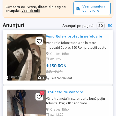
Vezi anunțuri
Cumpără cu livrare, direct din pagina
cu livrare
anunțului.
Vezi detalii
Anunțuri
20
50
Anunțuri pe pagină:
Vand Role + protectii nefolosite
Vând role folosite de 3 ori în stare
impecabilă , preț 150 Ron protecții coate
și genunchi 80 Ron nefolosite !
Oradea, Bihor
azi 12:20
150 RON
230 RON
5
Telefon validat
Trotineta de vânzare
1
Vând trotineta în stare foarte bună puțin
folosită. Preț 210 negociabil .
Oradea, Bihor
azi 12:20