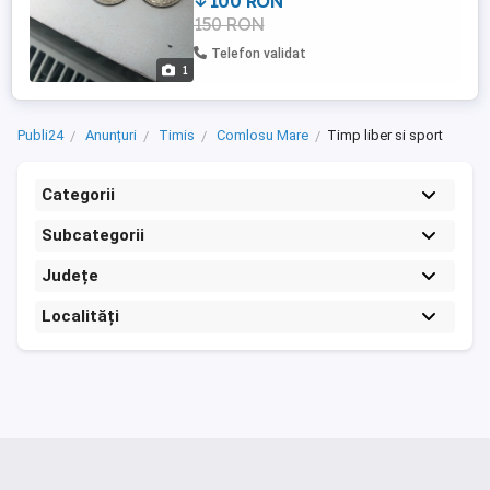
100 RON
150 RON
Telefon validat
1
Publi24
Anunțuri
Timis
Comlosu Mare
Timp liber si sport
Categorii
Subcategorii
Județe
Localități