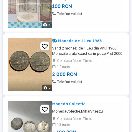
100 RON
Telefon validat
4
Monede de 1 Leu 1966
Vand 2 monezi de 1 Leu din Anul 1966
Monezile arata exact ca in poze Pret 2000
Lei Ofer predare personala in Comlosu
Comlosu Mare, Timis
Mare jud. Tinis Daca nu sunteti interesati
14 iunie
nu deranjati degeaba
2 000 RON
Telefon validat
2
Moneda.Colectie
MonedaColectie.MihaiViteazu
Comlosu Mare, Timis
12 iunie