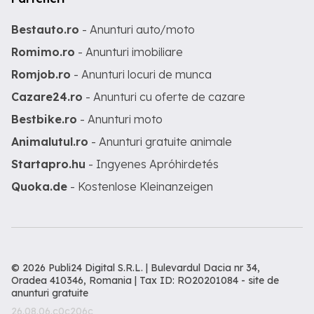
Bestauto.ro
- Anunturi auto/moto
Romimo.ro
- Anunturi imobiliare
Romjob.ro
- Anunturi locuri de munca
Cazare24.ro
- Anunturi cu oferte de cazare
Bestbike.ro
- Anunturi moto
Animalutul.ro
- Anunturi gratuite animale
Startapro.hu
- Ingyenes Apróhirdetés
Quoka.de
- Kostenlose Kleinanzeigen
© 2026 Publi24 Digital S.R.L. | Bulevardul Dacia nr 34,
Oradea 410346, Romania | Tax ID: RO20201084 -
site de
anunturi gratuite
26.08.06.c0c206c