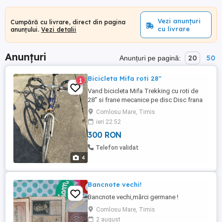
Vezi anunțuri
Cumpără cu livrare, direct din pagina
cu livrare
anunțului.
Vezi detalii
Anunțuri
20
50
Anunțuri pe pagină:
Bicicleta Mifa roti 28"
1
Vand bicicleta Mifa Trekking cu roti de
28" si frane mecanice pe disc Disc frana
spate nou Pret 300 Lei Ofer predare
Comlosu Mare, Timis
personala in Comlosu Mare Jud. Timis
ieri 22:52
Daca nu sunteti interesati nu deranjati
300 RON
degeaba
Telefon validat
4
Bancnote vechi!
Bancnote vechi,mărci germane !
Comlosu Mare, Timis
2 august