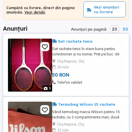
Vezi anunțuri
Cumpără cu livrare, direct din pagina
cu livrare
anunțului.
Vezi detalii
Anunțuri
20
50
Anunțuri pe pagină:
Set rachete tenis
Set rachete tenis în stare buna pentru
colectionari și nu numai. Preț pe buc. de
preferință, predare personala.
Cluj-Napoca, Cluj
28 iulie
50 RON
Telefon validat
3
Termobeg Wilson 15 rachete
Vând termobeg marca Wilson pentru 15
rachete, cu 3 compartimente mari, două
sunt termoizolante și cu alte buzunare
Cluj-Napoca, Cluj
mici,. Termobegul a fost foarte bine
22 iulie