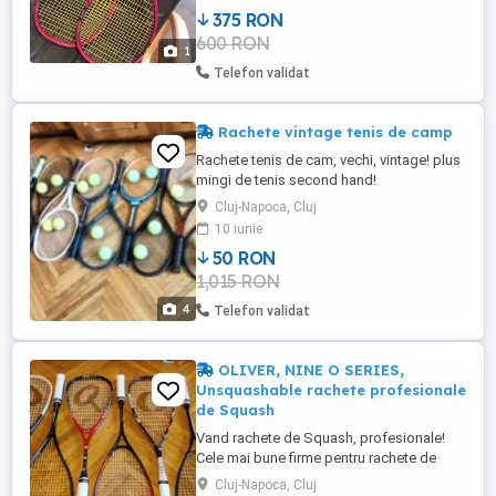
gr. neracordata; - distributie racordaj
375 RON
(string pattern) : 16 19;
600 RON
1
Telefon validat
Rachete vintage tenis de camp
Rachete tenis de cam, vechi, vintage! plus
mingi de tenis second hand!
Cluj-Napoca, Cluj
10 iunie
50 RON
1,015 RON
4
Telefon validat
OLIVER, NINE O SERIES,
Unsquashable rachete profesionale
de Squash
Vand rachete de Squash, profesionale!
Cele mai bune firme pentru rachete de
squash: Oliver, Nine O Series,
Cluj-Napoca, Cluj