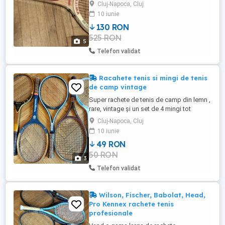
noua! Specificatii: - Greutate 275 gr. ,
Cluj-Napoca, Cluj
neracordata, 300 gr. racordata; - marime
10 iunie
maner (grip) L2 (4; 1 4); - suprafata capului
130 RON
100 inch2, 645 cm2;
525 RON
5
Telefon validat
Racahete tenis si mingi de tenis
de camp vintage
Super rachete de tenis de camp din lemn ,
rare, vintage și un set de 4 mingi tot
vintage de la Dunlop!
Cluj-Napoca, Cluj
10 iunie
49 RON
50 RON
3
Telefon validat
Wilson, Fischer, Babolat, Head,
Pro Kennex rachete tenis
profesionale