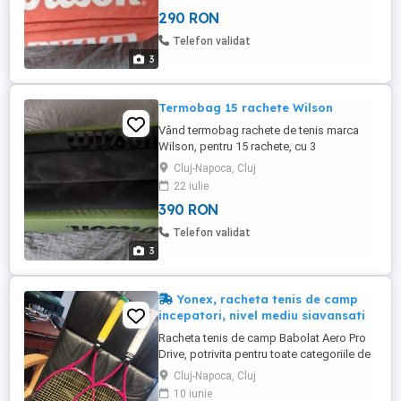
îngrijit, arată bine.
290 RON
Telefon validat
3
Termobag 15 rachete Wilson
Vând termobag rachete de tenis marca
Wilson, pentru 15 rachete, cu 3
compartimente mari și multe altele, 2 sunt
Cluj-Napoca, Cluj
termoizolante, foarte bine ingrijit aproape
22 iulie
ca și nou.
390 RON
Telefon validat
3
Yonex, racheta tenis de camp
incepatori, nivel mediu siavansati
Racheta tenis de camp Babolat Aero Pro
Drive, potrivita pentru toate categoriile de
jucatori! Specificatii: - marime cap (head
Cluj-Napoca, Cluj
size): 645 cm2, 100 sqinch; - greutate: 300
10 iunie