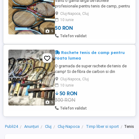
Vand o gama larga de rachete
profesionale pentru tenis de camp, pentru
toate nivelurile, de la incepatori si jucatori
Cluj-Napoca, Cluj
de nivel mediu, pana la avansati
10 iunie
profesionisti! Toate sunt impecabile, ca
50 RON
noi si vin cu over gripuri noi de super buna
5
calitate, cu priza foarte buna la mana!
Telefon validat
Uitati-va si la celelalte ...
Rachete tenis de camp pentru
toata lumea
O gramada de super rachete de tenis de
camp! Si de fibra de carbon si din
aluminiu si din lemn! Dunt 30 de bucati,
Cluj-Napoca, Cluj
iese 50 lei bucata! :)
10 iunie
50 RON
300 RON
5
Telefon validat
Publi24
Anunțuri
Cluj
Cluj-Napoca
Timp liber si sport
Tenis