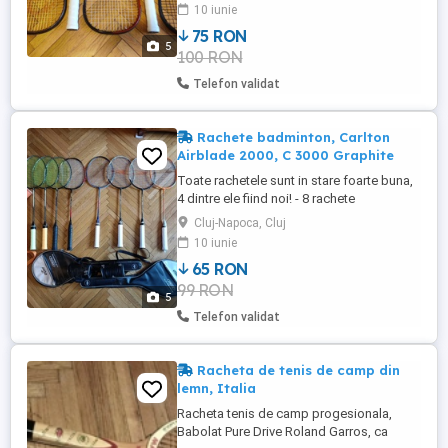
Unsquashable, Prince ... etc ... Toate
10 iunie
rachetele sunt ca noi, fara urme de uzura,
75 RON
si au overgripuri noi de foarte buna
5
100 RON
calitate! Preturi incepand cu 75 ron! Pentru
alte articole sportive , ...
Telefon validat
Rachete badminton, Carlton
Airblade 2000, C 3000 Graphite
Toate rachetele sunt in stare foarte buna,
4 dintre ele fiind noi! - 8 rachete
profesionale din fibra de carbon: 4
Cluj-Napoca, Cluj
Carlton, 3 Crane, una Pro Kennex; - 2 Yonex
10 iunie
profesionale, anii 1960, facute de mana in
65 RON
Japonia, din lemn, otel inoxidabil si maner
99 RON
din piele!
5
Telefon validat
Racheta de tenis de camp din
lemn, Italia
Racheta tenis de camp progesionala,
Babolat Pure Drive Roland Garros, ca