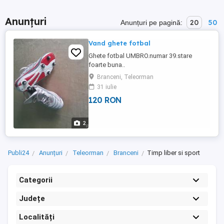
Anunțuri
20
50
Anunțuri pe pagină:
Vand ghete fotbal
Ghete fotbal UMBRO.numar 39.stare
foarte buna..
Branceni, Teleorman
31 iulie
120 RON
2
Publi24
Anunțuri
Teleorman
Branceni
Timp liber si sport
Categorii
Județe
Localități