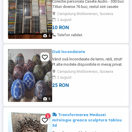
Colectie personala Casete Audio - 300 buc
Titluri diverse 76 buc, restul sint casete
inregistarate o singura data cu muzica
Campulung Moldovenesc, Suceava
diversa . Stare buna de functinare si
2 august
aspect fizic bun.Pastarte in conditi bune .
10 RON
Pretul este 10 ron buc cine ia tot lotul. Se
poate vinde si in loturi de 100 buc. Trimit
Telefon validat
5
prin ...
Ouă încondeiate
Vând ouă încondeiate de lemn, rată, strut!
Pt alte modele disponibile in mesaj privat.
Prețul difera de oua
Campulung Moldovenesc, Suceava
2 august
25 RON
5
Transformarea Medusei
1
mitologie greaca sculptura tablou
3d