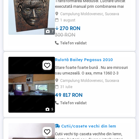
Transformarea Medusei. Lucrare unicat
executată manual prin combinarea mai
multor materiale și tehnici.Un cadou inedit
Campulung Moldovenesc, Suceava
ce oferă spațiului în care este expus, un
1 august
aer de eleganță și singularitate. Celor
270 RON
interesați le pot trimite video în care sunt
7
300 RON
surprinse detalii ce nu se pot observa în
foto. Dimensiuni ...
Telefon validat
Rulotă Bailey Pegasus 2010
Stare foarte foarte bună . Nu are mirosuri
sau umezeală. O axa, mma 1360 2-3
persoane Toate utilitățile perfect
Campulung Moldovenesc, Suceava
funcționale
31 iulie
49 817 RON
Telefon validat
5
Cutii/casete vechi din lem
Cutii vechi tip caseta vechhe din lemn,