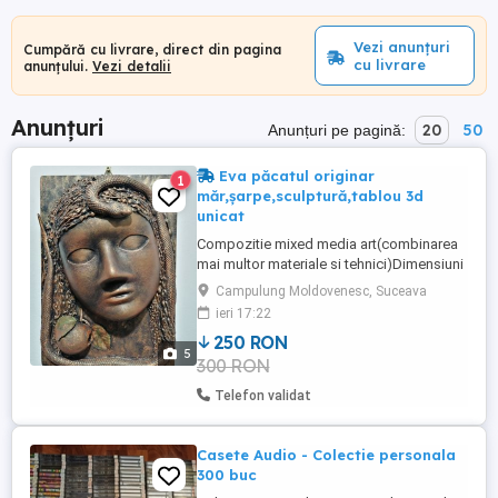
Vezi anunțuri
Cumpără cu livrare, direct din pagina
cu livrare
anunțului.
Vezi detalii
Anunțuri
20
50
Anunțuri pe pagină:
Eva păcatul originar
1
măr,șarpe,sculptură,tablou 3d
unicat
Compozitie mixed media art(combinarea
mai multor materiale si tehnici)Dimensiuni
A4 (30 21cm) Lucrare unicat executata
Campulung Moldovenesc, Suceava
manual,cu finisaj vopsea metalizata bronz
ieri 17:22
antique si cupru.Un cadou inedit ce ofera
250 RON
spatiului in care este expus,un aer de
5
300 RON
eleganta si singularitate. A fost sfințită pe
06 01 2024. Ptr ...
Telefon validat
Casete Audio - Colectie personala
300 buc