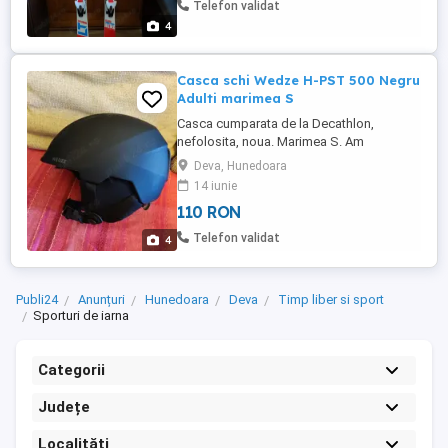
Telefon validat
4
Casca schi Wedze H-PST 500 Negru
Adulti marimea S
Casca cumparata de la Decathlon,
nefolosita, noua. Marimea S. Am
cumparat-o pe final de sezon, nu s-a
Deva, Hunedoara
folosit si a ramas mica de la un sezon la
14 iunie
altul.
110 RON
Telefon validat
4
Publi24
Anunțuri
Hunedoara
Deva
Timp liber si sport
Sporturi de iarna
Categorii
Județe
Localități