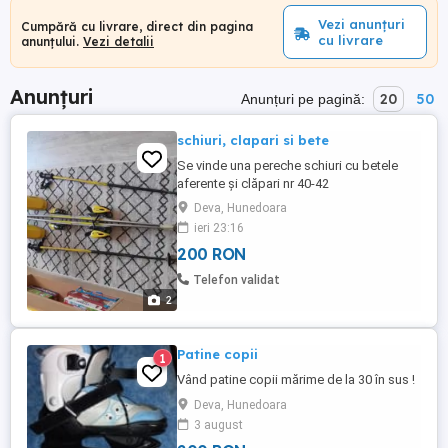
Vezi anunțuri
Cumpără cu livrare, direct din pagina
cu livrare
anunțului.
Vezi detalii
Anunțuri
20
50
Anunțuri pe pagină:
schiuri, clapari si bete
Se vinde una pereche schiuri cu betele
aferente și clăpari nr 40-42
Deva, Hunedoara
ieri 23:16
200 RON
Telefon validat
2
Patine copii
1
Vând patine copii mărime de la 30 în sus !
Deva, Hunedoara
3 august