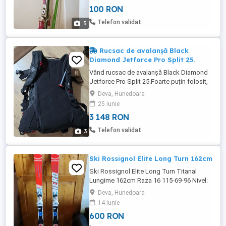
100 RON
Telefon validat
5
Rucsac de avalanșă Black
Diamond Jetforce Pro Split 25.
Vând rucsac de avalanșă Black Diamond
Jetforce Pro Split 25.Foarte puțin folosit,
declanșat doar o dată de probă.Bonus un
Deva, Hunedoara
cover rosu nou,de 25 litri.
25 iunie
3 148 RON
Telefon validat
3
Ski Rossignol Elite Long Turn 162cm
Ski Rossignol Elite Long Turn Titanal
Lungime 162cm Raza 16 115-69-96 Nivel:
mediu
Deva, Hunedoara
14 iunie
600 RON