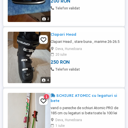
200 RON
Telefon validat
2
Clapari Head
Clapari Head , stare buna , marime 26-26.5
Deva, Hunedoara
20 iulie
250 RON
Telefon validat
4
SCHIURI ATOMIC cu legaturi si
1
bete
vand o pereche de schiuri Atomic PRO de
185 cm cu legaturi si bete toate la 100 lei
transport neg
Deva, Hunedoara
1 iulie