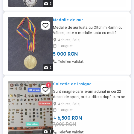
2
Medalie de aur
Medalie de aur luata cu Oltchim Râmnicu
Vâlcea, este o medalie luata cu multă
trudă și prin multă muncă. Handbal..
Aghires, Salaj
1 august
5 000 RON
Telefon validat
2
Colectie de insigne
1
Sunt insigne care le-am adunat în cei 22
de ani de sport, prețul difera după cum se
pot vedea în imaginea de mai sus, pentru
Aghires, Salaj
că sunt și de la olimpiada...prețul e de 100
1 august
de lei pe bucata cele de la olimpiada, apoi
6,500 RON
cele de la mijloc sunt de 55 de lei per
7,000 RON
bucata, apoi cele de jos sunt la 50 de lei
bucata. ...
5
Telefon validat