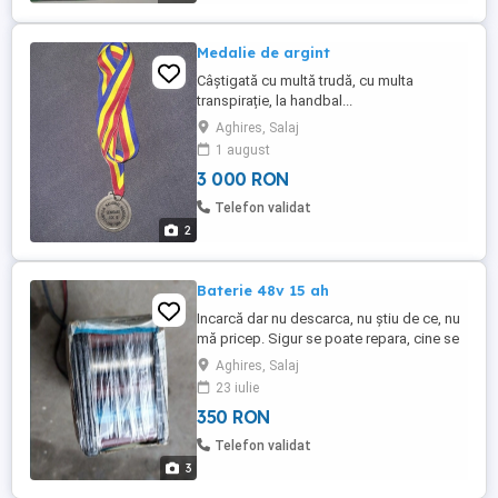
Medalie de argint
Câștigată cu multă trudă, cu multa
transpirație, la handbal...
Aghires, Salaj
1 august
3 000 RON
Telefon validat
2
Baterie 48v 15 ah
Incarcă dar nu descarca, nu știu de ce, nu
mă pricep. Sigur se poate repara, cine se
pricepe. A fost folosită pe o bicicletă
Aghires, Salaj
electrică . O vând pentru cine are nevoie pt
23 iulie
o bicicletă sau trotinetă electrică
350 RON
Telefon validat
3