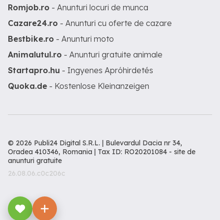
Romjob.ro
- Anunturi locuri de munca
Cazare24.ro
- Anunturi cu oferte de cazare
Bestbike.ro
- Anunturi moto
Animalutul.ro
- Anunturi gratuite animale
Startapro.hu
- Ingyenes Apróhirdetés
Quoka.de
- Kostenlose Kleinanzeigen
© 2026 Publi24 Digital S.R.L. | Bulevardul Dacia nr 34,
Oradea 410346, Romania | Tax ID: RO20201084 -
site de
anunturi gratuite
26.08.06.c0c206c