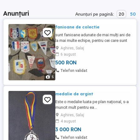
Anunțuri
20
50
Anunțuri pe pagină:
fanioane de colectie
sunt fanioane adunate de mai mulți ani de
la mai multe echipe, pentru cei care sunt
colecționari le recomand cu drag....
Aghires, Salaj
6 august
500 RON
Telefon validat
5
medalie de argint
Este o medalie luata pe plan național, s-a
muncit mult pentru ea...
Aghires, Salaj
4 august
3 000 RON
Telefon validat