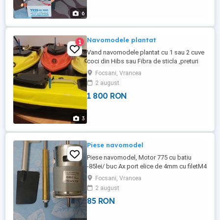
actionate din radiocomanda -Leduri lumini
de 8mm cu soclu ...
6
Navomodele plantat
1
Vand navomodele plantat cu 1 sau 2 cuve
coci din Hibs sau Fibra de sticla ,preturi
incepand de la 1650 pana la 2250 lei
Focsani, Vrancea
Navomodelele sunt noi si au garantie de
2 august
minim 1an . Detalii la tel .
1 800 RON
3
Piese navomodel
Piese navomodel, Motor 775 cu batiu
-85lei/ buc Ax port elice de 4mm cu filetM4
-40lei buc Carma inox(vopsita negru)
Focsani, Vrancea
-35lei buc Piesele sunt noi , Pentru detalii
2 august
85 RON