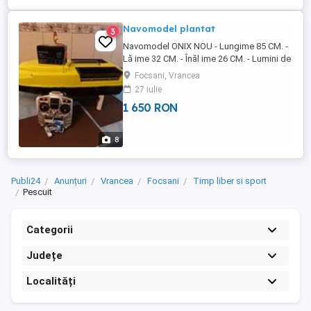
Navomodel plantat
3
Navomodel ONIX NOU - Lungime 85 CM. -
Lă ime 32 CM. - Înăl ime 26 CM. - Lumini de
noapte actionate din radiocomanda -
Focsani, Vrancea
Sistem de semnalizare la basculare. - Far
27 iulie
de 3W actionat separat.( din
1 650 RON
telecomanda) -Lumini pe led de 8mm -
Raza de actiune 300-400m -Buton ON/OFF
cu protectie apa -Telecomanda
8
Microzone ...
Publi24
Anunțuri
Vrancea
Focsani
Timp liber si sport
Pescuit
Categorii
Județe
Localități