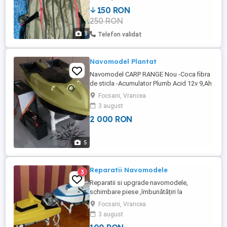
150 RON
250 RON
3
Telefon validat
Navomodel Plantat
Navomodel CARP RANGE Nou -Coca fibra
de sticla -Acumulator Plumb Acid 12v 9,Ah
-Incarcator pentru Plumb Acid -Volmetru
Focsani, Vrancea
alfa numeric - afiseaza starea
3 august
acumulatorului. -Lumini pozitii fata spate
2 000 RON
actionate din radiocomanda -Leduri lumini
spate de 8mm cu soclu metalic -Far
pentru plantat pe timp de ...
5
Reparatii Navomodele
3
Reparatii si upgrade navomodele,
schimbare piese ,îmbunătățiri la
navomodelele existente , electronica
Focsani, Vrancea
becuri, motor, servo, cuvare independenta
3 august
cu semnalizare led, Constriuesc si