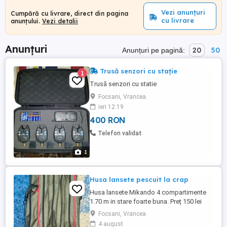
Vezi anunțuri
Cumpără cu livrare, direct din pagina
cu livrare
anunțului.
Vezi detalii
Anunțuri
20
50
Anunțuri pe pagină:
Trusă senzori cu stație
1
Trusă senzori cu statie
Focsani, Vrancea
ieri 12:19
400 RON
Telefon validat
1
Husa lansete pescuit la crap
Husa lansete Mikando 4 compartimente
1.70 m in stare foarte buna. Preț 150 lei
Cizme sold mărimea 43-44 100 lei
Focsani, Vrancea
4 august