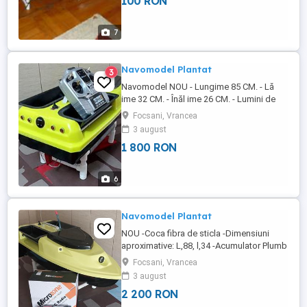
100 RON
navomodele noi din fibra de sticla sau
hibs , Detalii la tel
7
Navomodel Plantat
3
Navomodel NOU - Lungime 85 CM. - Lă
ime 32 CM. - Înăl ime 26 CM. - Lumini de
noapte actionate din radiocomanda -
Focsani, Vrancea
Sistem de semnalizare la basculare. - Far
3 august
de 3W actionat separat.( din
1 800 RON
telecomanda) -Lumini pe led de 8mm -
Raza de actiune 300-400m -Buton ON OFF
cu protectie apa -Telecomanda
6
Microzone ( ...
Navomodel Plantat
NOU -Coca fibra de sticla -Dimensiuni
aproximative: L,88, l,34 -Acumulator Plumb
Acid 12v/9,6Ah sau lipo 4 s ( este echipata
Focsani, Vrancea
cu Pb) -Incarcator pentru Plumb Acid -
3 august
Volmetru alfa numeric - afiseaza starea
2 200 RON
acumulatorului. -Lumini pozitii fata/spate