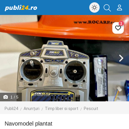
publi
24
.ro
2
1
/ 5
Publi24
Anunțuri
Timp liber si sport
Pescuit
Navomodel plantat