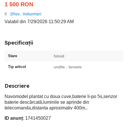
1 500
RON
Ilfov
,
Voluntari
Valabil din 7/29/2026 11:50:29 AM
Specificații
Stare
folosit
Tip articol
undite - lansete
Descriere
Navomodel plantat cu doua cuve,baterie li-po 5s,senzor
baterie descărcată,luminile se aprinde din
telecomanda,distanta aproximativ 400m..
ID anunț
: 1741450027