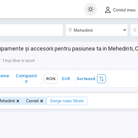
ane
Companii
RON
EUR
Sortează
Contul meu
0
hipamente și accesorii pentru pasiunea ta in Mehedinti, 
Timp liber si sport
oane
Companii
RON
EUR
Sortează
0
ehedinti
Cerneti
Șterge toate filtrele