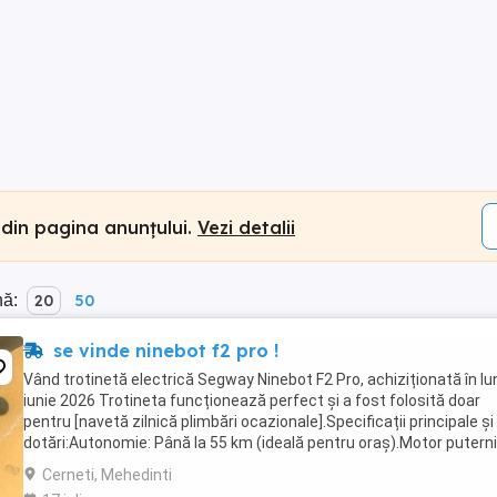
 din pagina anunțului.
Vezi detalii
nă:
20
50
se vinde ninebot f2 pro !
Vând trotinetă electrică Segway Ninebot F2 Pro, achiziționată în lu
iunie 2026 Trotineta funcționează perfect și a fost folosită doar
pentru [navetă zilnică plimbări ocazionale].Specificații principale și
dotări:Autonomie: Până la 55 km (ideală pentru oraș).Motor puterni
900W putere maximă (urcă ...
Cerneti, Mehedinti