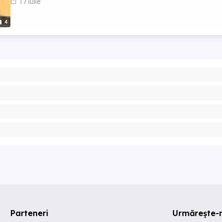
17 iulie
4
Parteneri
Urmărește-