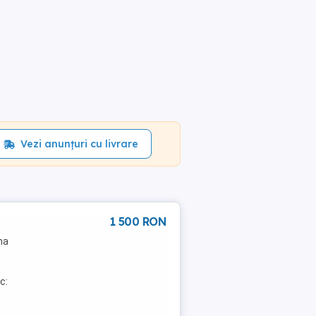
Vezi anunțuri cu livrare
1 500 RON
na
c: