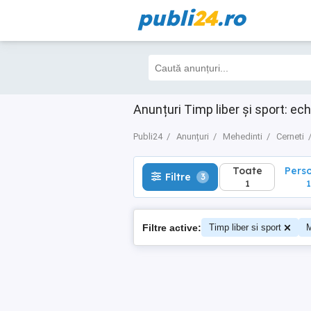
publi
24
.ro
Toate
Perso
Filtre
3
1
1
Anunțuri Timp liber și sport: ec
Publi24
Anunțuri
Mehedinti
Cerneti
Toate
Pers
Filtre
3
1
1
Filtre active:
Timp liber si sport
M