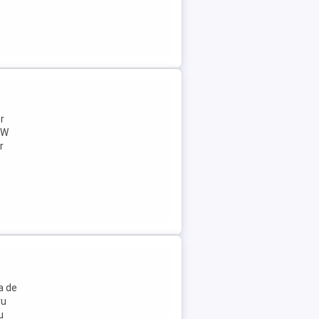
r
 W
r
a de
ru
u