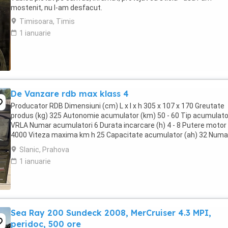
mostenit, nu l-am desfacut.
Timisoara, Timis
1 ianuarie
De Vanzare rdb max klass 4
Producator RDB Dimensiuni (cm) L x l x h 305 x 107 x 170 Greutate
produs (kg) 325 Autonomie acumulator (km) 50 - 60 Tip acumulato
VRLA Numar acumulatori 6 Durata incarcare (h) 4 - 8 Putere motor
4000 Viteza maxima km h 25 Capacitate acumulator (ah) 32 Numa
viteze 3 + R Consum kw h la 100km 2.5 - ...
Slanic, Prahova
1 ianuarie
Sea Ray 200 Sundeck 2008, MerCruiser 4.3 MPI,
peridoc, 500 ore