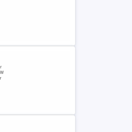
r
 W
r