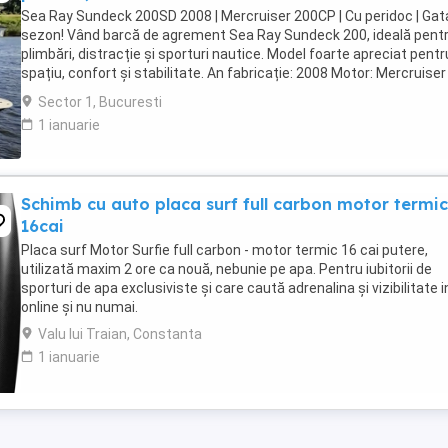
Sea Ray Sundeck 200SD 2008 | Mercruiser 200CP | Cu peridoc | Gat
sezon! Vând barcă de agrement Sea Ray Sundeck 200, ideală pent
plimbări, distracție și sporturi nautice. Model foarte apreciat pentr
spațiu, confort și stabilitate. An fabricație: 2008 Motor: Mercruise
CP fiabil și ...
Sector 1, Bucuresti
1 ianuarie
Schimb cu auto placa surf full carbon motor termi
16cai
Placa surf Motor Surfie full carbon - motor termic 16 cai putere,
utilizată maxim 2 ore ca nouă, nebunie pe apa. Pentru iubitorii de
sporturi de apa exclusiviste și care caută adrenalina și vizibilitate i
online și nu numai.
Valu lui Traian, Constanta
1 ianuarie