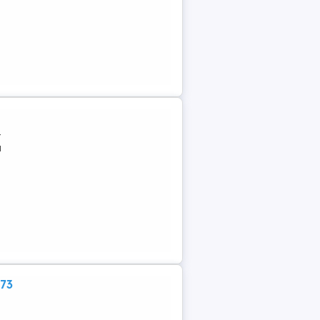
-
u
 73