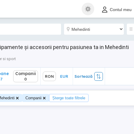
ane
Companii
RON
EUR
Sortează
Contul meu
0
hipamente și accesorii pentru pasiunea ta in Mehedinti
r si sport
oane
Companii
RON
EUR
Sortează
7
0
ehedinti
Companii
Șterge toate filtrele