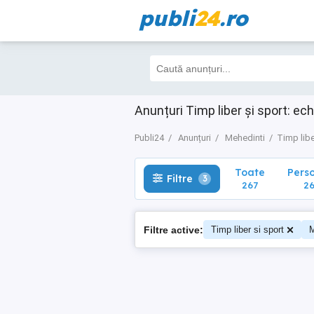
publi
24
.ro
Toate
Perso
Filtre
3
267
267
Anunțuri Timp liber și sport: ec
Publi24
Anunțuri
Mehedinti
Timp libe
Toate
Pers
Filtre
3
267
26
Filtre active:
Timp liber si sport
M