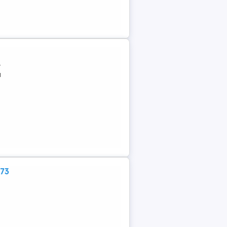
-
u
 73