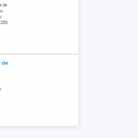
a de
ru
u
r 200
c de
n