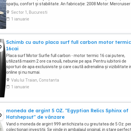
spațiu, confort și stabilitate. An fabricație: 2008 Motor: Mercruise
CP fiabil și ...
Sector 1, Bucuresti
1 ianuarie
Schimb cu auto placa surf full carbon motor termi
16cai
Placa surf Motor Surfie full carbon - motor termic 16 cai putere,
utilizată maxim 2 ore ca nouă, nebunie pe apa. Pentru iubitorii de
sporturi de apa exclusiviste și care caută adrenalina și vizibilitate i
online și nu numai.
Valu lui Traian, Constanta
1 ianuarie
moneda de argint 5 OZ. "Egyptian Relics Sphinx of
Hatshepsut" de vânzare
Vand o moneda de argint 999 antichizata cu greutatea de 5 Oz. pe
colecționari investitii. Se vinde in ambalajul original, in stare perfec