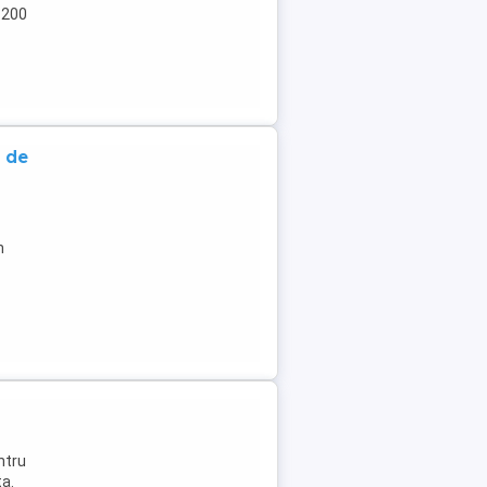
r 200
c de
n
ntru
ta.