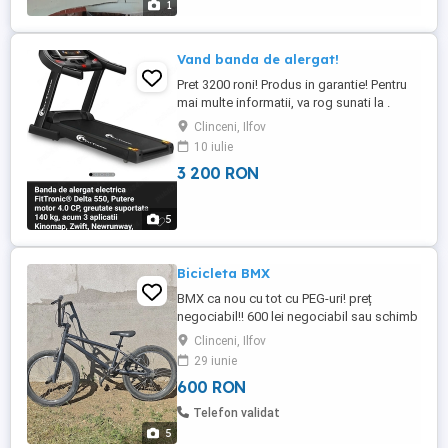
1
Vand banda de alergat!
Pret 3200 roni! Produs in garantie! Pentru
mai multe informatii, va rog sunati la .
Clinceni, Ilfov
10 iulie
3 200 RON
5
Bicicleta BMX
BMX ca nou cu tot cu PEG-uri! preț
negociabil!! 600 lei negociabil sau schimb
cu kukirin G2, G2 Max, G2 Master, G4 plus
Clinceni, Ilfov
diferența din partea mea are foarte puține
29 iunie
zgârieturi in rest ca nouă
600 RON
Telefon validat
5