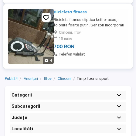
Bicicleta fitness
Bicicleta fitness eliptica kettler axos,
folosita foarte puțin. Senzori incorporati
pentru puls; Afisaj LCD; Functii afisate: 6;
Clinceni, Ilfov
Tastatura rezistenta la transpiratie; Sistem
18 iunie
de franare mangenit, manual; Alimentare
700 RON
cu baterii; Roti de transport si suporturi
pentru podea (picioruse), pentru o mai
Telefon validat
buna ...
4
Publi24
Anunțuri
Ilfov
Clinceni
Timp liber si sport
Categorii
Subcategorii
Județe
Localități