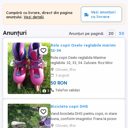
Vezi anunțuri
Cumpără cu livrare, direct din pagina
cu livrare
anunțului.
Vezi detalii
Anunțuri
20
50
Anunțuri pe pagină:
Role copii Oxelo reglabile marimi
32-34
Role copii Oxelo reglabila Marime
reglabila: 32, 33, 34. Culoare. Roz Mov
Clinceni, Ilfov
3 august
50 RON
Telefon validat
3
Bicicleta copii DHS
Vand bicicleta DHS pentru copii, in stare
buna, conform imaginilor. Frana la picior.
Roti 16 inch.
Clinceni, Ilfov