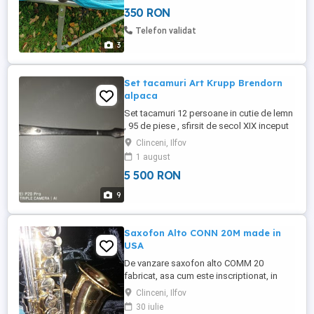
in spatiu inchis.
350 RON
Telefon validat
3
Set tacamuri Art Krupp Brendorn
alpaca
Set tacamuri 12 persoane in cutie de lemn
, 95 de piese , sfirsit de secol XIX inceput
de secol XX ( 1890 - 1910 ) din alpaca
Clinceni, Ilfov
argintata marca Art Krupp Brendorf .
1 august
Lipsesc 7 furculite aperitiv si o lingurita .
5 500 RON
9
Saxofon Alto CONN 20M made in
USA
De vanzare saxofon alto COMM 20
fabricat, asa cum este inscriptionat, in
USA Este in stare exceptionala si nu este
Clinceni, Ilfov
cantat in Romania. Are in dotare atat
30 iulie
mustiuc cat si cutie (hard case) originale