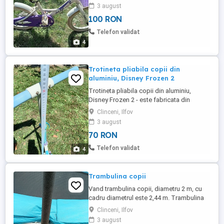
3 august
100 RON
Telefon validat
4
Trotineta pliabila copii din
aluminiu, Disney Frozen 2
Trotineta pliabila copii din aluminiu,
Disney Frozen 2 - este fabricata din
aluminiu durabil si usor, este pliabila ceea
Clinceni, Ilfov
ce permite trotinetei sa fie usor de
3 august
transportat si depozitat. Este echipat cu
70 RON
frână de spate. Înălțimea ghidonului poate
fi reglat între 74 și 83 cm. Lungimea
Telefon validat
4
trotinetei: 35 cm. Diametrul ...
Trambulina copii
Vand trambulina copii, diametru 2 m, cu
cadru diametrul este 2,44 m. Trambulina
este in stare buna, a fost folosita in
Clinceni, Ilfov
exterior doar vara, in rest fiind depozitata
3 august