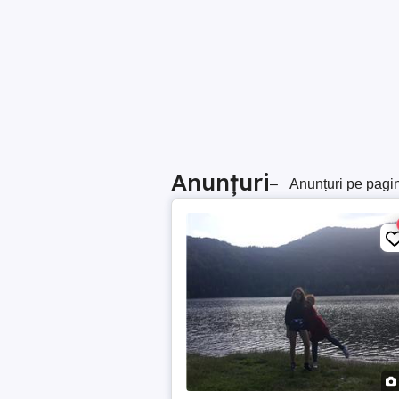
Anunțuri
–
Anunțuri pe pagi