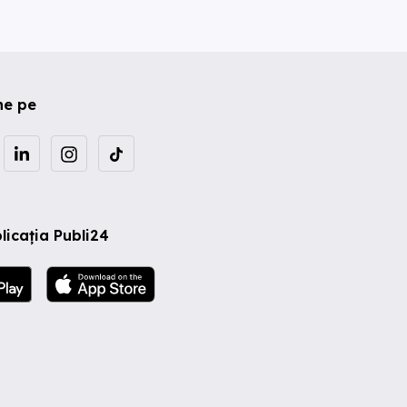
ne pe
licația Publi24