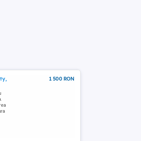
ty,
1 500 RON
u
.
rea
ura