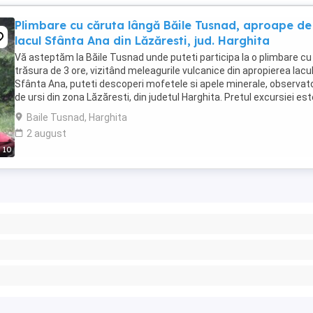
Plimbare cu căruta lângă Băile Tusnad, aproape de
lacul Sfânta Ana din Lăzăresti, jud. Harghita
Vă asteptăm la Băile Tusnad unde puteti participa la o plimbare cu
trăsura de 3 ore, vizitând meleagurile vulcanice din apropierea lacul
Sfânta Ana, puteti descoperi mofetele si apele minerale, observat
de ursi din zona Lăzăresti, din judetul Harghita. Pretul excursiei es
60 Ron/ persoană. ...
Baile Tusnad, Harghita
2 august
10