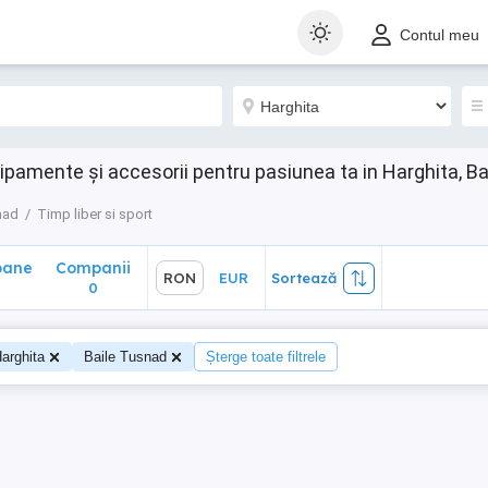
ane
Companii
RON
EUR
Sortează
Contul meu
0
hipamente și accesorii pentru pasiunea ta in Harghita, B
nad
Timp liber si sport
oane
Companii
RON
EUR
Sortează
0
arghita
Baile Tusnad
Șterge toate filtrele