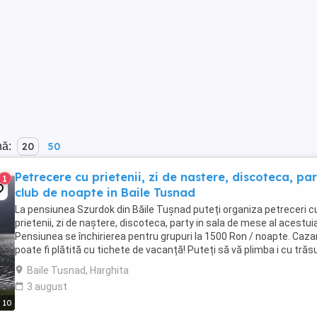
nă:
20
50
Petrecere cu prietenii, zi de nastere, discoteca, par
1
club de noapte in Baile Tusnad
La pensiunea Szurdok din Băile Tușnad puteți organiza petreceri c
prietenii, zi de naștere, discoteca, party in sala de mese al acestuia
Pensiunea se închirierea pentru grupuri la 1500 Ron / noapte. Caza
poate fi plătită cu tichete de vacanță! Puteți să vă plimba i cu trăs
pe meleagurile pitorești ...
Baile Tusnad, Harghita
3 august
10