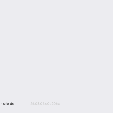
 -
site de
26.08.06.c0c206c