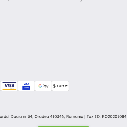
levardul Dacia nr 34, Oradea 410346, Romania | Tax ID: RO20201084