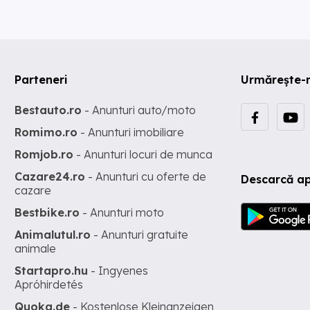
Parteneri
Urmărește-
Bestauto.ro
- Anunturi auto/moto
Romimo.ro
- Anunturi imobiliare
Romjob.ro
- Anunturi locuri de munca
Cazare24.ro
- Anunturi cu oferte de
Descarcă ap
cazare
Bestbike.ro
- Anunturi moto
Animalutul.ro
- Anunturi gratuite
animale
Startapro.hu
- Ingyenes
Apróhirdetés
Quoka.de
- Kostenlose Kleinanzeigen