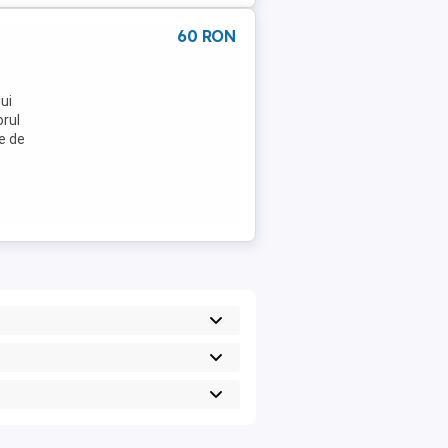
60 RON
ui
orul
te de