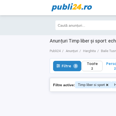
publi
24
.ro
Toate
Perso
Filtre
3
2
2
Anunțuri Timp liber și sport: ec
Publi24
Anunțuri
Harghita
Baile Tus
Toate
Pers
Filtre
3
2
2
Filtre active:
Timp liber si sport
H