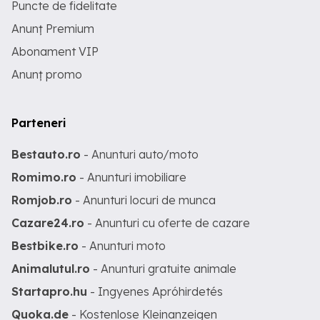
Puncte de fidelitate
Anunț Premium
Abonament VIP
Anunț promo
Parteneri
Bestauto.ro
- Anunturi auto/moto
Romimo.ro
- Anunturi imobiliare
Romjob.ro
- Anunturi locuri de munca
Cazare24.ro
- Anunturi cu oferte de cazare
Bestbike.ro
- Anunturi moto
Animalutul.ro
- Anunturi gratuite animale
Startapro.hu
- Ingyenes Apróhirdetés
Quoka.de
- Kostenlose Kleinanzeigen