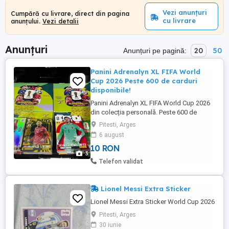
Vezi anunțuri
Cumpără cu livrare, direct din pagina
cu livrare
anunțului.
Vezi detalii
Anunțuri
20
50
Anunțuri pe pagină:
Panini Adrenalyn XL FIFA World
Cup 2026 Peste 600 de carduri
disponibile!
Panini Adrenalyn XL FIFA World Cup 2026
din colecția personală. Peste 600 de
carduri disponibile Carduri Base, Mascot,
Pitesti, Arges
National Flag și multe carduri speciale
6 august
(Heroes, Icons, Fan Favourites, Goal
10 RON
Machines, Golden Ballers etc.) Prețuri: *
3
Carduri Base 1 leu buc. * Carduri Mascot &
Telefon validat
National Flag ...
Lionel Messi Extra Sticker
Lionel Messi Extra Sticker World Cup 2026
Pitesti, Arges
30 iunie