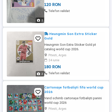
120 RON
Telefon validat
2
Heungmin Son Extra Sticker
Gold
Heungmin Son Extra Sticker Gold pt
catalog world cup 2026.
Pitesti, Arges
24 iunie
180 RON
Telefon validat
2
Cartonașe fotbaliști fifa world cup
2026
Vand schimb cartonașe fotbaliști panini
world cup 2026
Pitesti, Arges