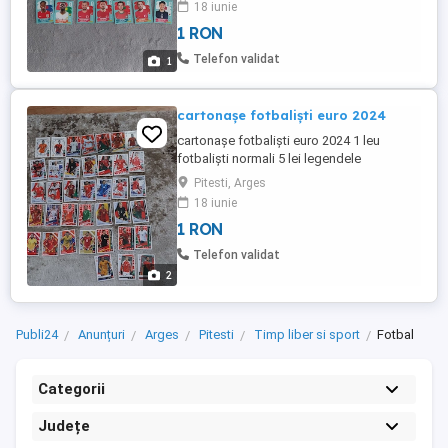
18 iunie
1 RON
Telefon validat
1
cartonașe fotbaliști euro 2024
cartonașe fotbaliști euro 2024 1 leu
fotbaliști normali 5 lei legendele
Pitesti, Arges
18 iunie
1 RON
Telefon validat
2
Publi24
Anunțuri
Arges
Pitesti
Timp liber si sport
Fotbal
Categorii
Județe