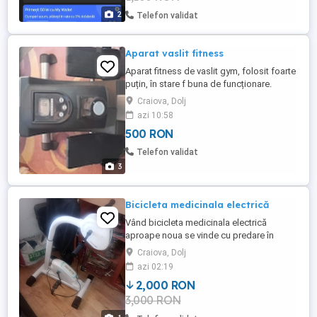
2
Telefon validat
Aparat vaslit fitness
Aparat fitness de vaslit gym, folosit foarte
puțin, în stare f buna de funcționare.
Ridicare ,predare Craiova.
Craiova, Dolj
azi 10:58
500 RON
Telefon validat
3
Bicicleta medicinala electrică
Vând bicicleta medicinala electrică
aproape noua se vinde cu predare în
Craiova exclus firme de transport telefon
Craiova, Dolj
azi 02:19
2,000 RON
3,000 RON