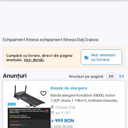
Echipament fitness echipament fitness Dolj Craiova
Vezi anunțuri
Cumpără cu livrare, direct din pagina
cu livrare
anunțului.
Vezi detalii
Anunțuri
20
50
Anunțuri pe pagină:
Banda de alergare
Banda alergare Kondition X8000, motor
1.5CP, viteza 1-10km h, inclinare manuala,
greutate maxima utilizator 90 kg
Craiova, Dolj
azi 11:07
999 RON
1,100 RON