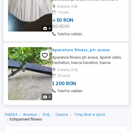
catre L depinde de cat de stransa se
Craiova, Dolj
doreste purtata, este in stare foarte buna,
14 iulie
a fost purtata putin ,este model profi
50 RON
made in Germany , pret 50 Lei, centura
80 RON
model utila la sustinere burtica
4
postoperatorie gravide burtiera
Telefon validat
postnatala ...
Aparatura fitness, ptr acasa
Aparatura fitness ptr acasa. Aparat cablu
Dechatlon, banca Decatlon, banca
inclinata si banda alergare electrica. Doar
Craiova, Dolj
in Craiova
20 iunie
1 200 RON
Telefon validat
5
Publi24
Anunțuri
Dolj
Craiova
Timp liber si sport
Echipament fitness