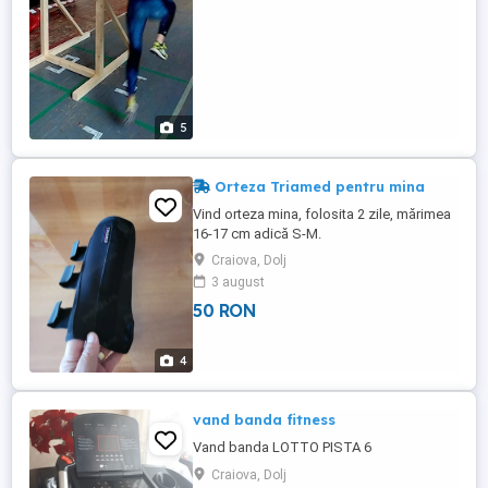
folosite pentru ...
5
Orteza Triamed pentru mina
Vind orteza mina, folosita 2 zile, mărimea
16-17 cm adică S-M.
Craiova, Dolj
3 august
50 RON
4
vand banda fitness
Vand banda LOTTO PISTA 6
Craiova, Dolj