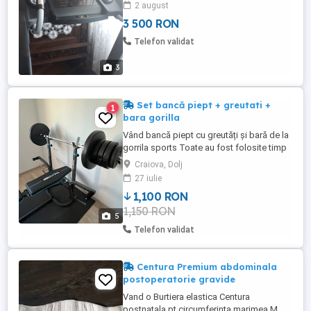
2 august
3 500 RON
Telefon validat
3
Set bancă piept + greutati +
1
bara gorilla
Vând bancă piept cu greutăți și bară de la
gorrila sports Toate au fost folosite timp
de 3-4 luni foarte puțin (1 data la 1-2
Craiova, Dolj
săptămâni motivul fiind ca am și aparat
27 iulie
multifuncțional) Suma totală pe eMag
1,100 RON
este de 1594 de lei. La nevoie ofer și
1,150 RON
transportul în Craiova contra cost.
5
Telefon validat
Centura Premium abdominala
postoperatorie gravide
Vand o Burtiera elastica Centura
postnatala pt circumferinta marimea M