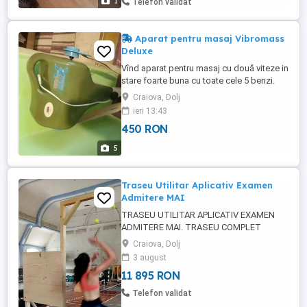
1
Telefon validat
Aparat pentru masaj Vibromass
Deluxe
Vînd aparat pentru masaj cu două viteze in
stare foarte buna cu toate cele 5 benzi.
Craiova, Dolj
ieri 13:43
450 RON
5
Traseu Utilitar Aplicativ Examen
Admitere MAI
TRASEU UTILITAR APLICATIV EXAMEN
ADMITERE MAI. TRASEU COMPLET
PENTRU ANTRENAMENT SI PREGATIRE
Craiova, Dolj
ADMITERE MAI, POLITIE, JANDARMERIE,
3 august
POMPIERI, ARMATA Pregateste-te corect
11 895 RON
pentru examenul sportiv MAI cu un traseu
utilitar aplicativ complet, realizat din
Telefon validat
echipamente profesionale rezistente,