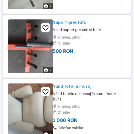
2
Suport greutati.
Vand suport greutati sí bare.
Oradea, Bihor
31 iulie
500 RON
2
Vând fotoliu masaj
Vând fotoliu de masaj în stare foarte
bună.
Oradea, Bihor
21 iulie
1 000 RON
Telefon validat