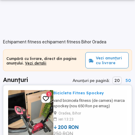
Echipament fitness echipament fitness Bihor Oradea
Vezi anunțuri
Cumpără cu livrare, direct din pagina
cu livrare
anunțului.
Vezi detalii
Anunțuri
20
50
Anunțuri pe pagină:
Bicicleta Fitnes Spockey
1
vand bicincela fitness (de camera) marca
spockey (nou 650 Ron pe emag)
Folosit,stare perfecta Pret usor negociabil
Oradea, Bihor
ieri 13:23
200 RON
250 RON