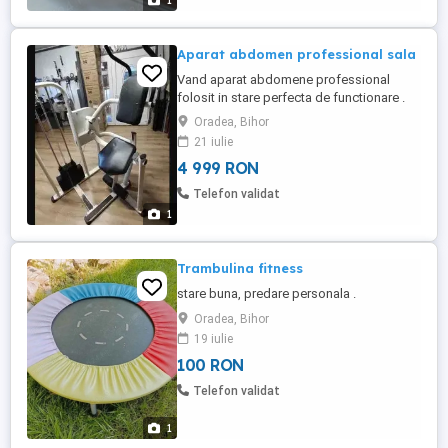
1
Aparat abdomen professional sala
Vand aparat abdomene professional
folosit in stare perfecta de functionare .
La aparat se misca si patrea de jos
Oradea, Bihor
deodata cu partea de sus pentru efectul
21 iulie
maxim de antrenament Pt neclaritati sau
4 999 RON
informatii va rog sa ma contactati
telefonic .
Telefon validat
1
Trambulina fitness
stare buna, predare personala .
Oradea, Bihor
19 iulie
100 RON
Telefon validat
1