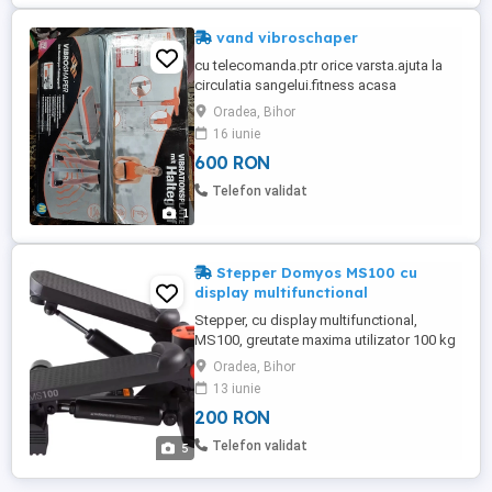
vand vibroschaper
cu telecomanda.ptr orice varsta.ajuta la
circulatia sangelui.fitness acasa
Oradea, Bihor
16 iunie
600 RON
Telefon validat
1
Stepper Domyos MS100 cu
display multifunctional
Stepper, cu display multifunctional,
MS100, greutate maxima utilizator 100 kg
Acest produs este conceput pentru
Oradea, Bihor
antrenamente cardio la domiciliu. Permite
13 iunie
tonifierea muschilor. Solicita abdomenul
200 RON
si zona inferioara a corpului (fesieri,
coapse, gambe). Antrenati in acelasi timp
Telefon validat
5
si sistemul cardio-vascular ...