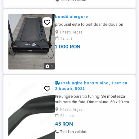
Telefon validat
bandă alergare
produsul este folosit doar de două ori
Pitesti, Arges
12 iulie
1 000 RON
5
Prelungire bara tuning, 1 set cu
2 bucati, 5021
Prelungire bara tip tuning. Se monteaza
sub bara din fata. Dimensiune: 50 x 20 cm
si inaltime 9 cm. Pret pe set.
Pitesti, Arges
25 iunie
45 RON
Telefon validat