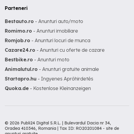
Parteneri
Bestauto.ro
- Anunturi auto/moto
Romimo.ro
- Anunturi imobiliare
Romjob.ro
- Anunturi locuri de munca
Cazare24.ro
- Anunturi cu oferte de cazare
Bestbike.ro
- Anunturi moto
Animalutul.ro
- Anunturi gratuite animale
Startapro.hu
- Ingyenes Apróhirdetés
Quoka.de
- Kostenlose Kleinanzeigen
© 2026 Publi24 Digital S.R.L. | Bulevardul Dacia nr 34,
Oradea 410346, Romania | Tax ID: RO20201084 -
site de
anunturi gratuite