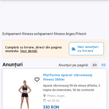
Echipament fitness echipament fitness Arges Pitesti
Vezi anunțuri
Cumpără cu livrare, direct din pagina
cu livrare
anunțului.
Vezi detalii
Anunțuri
20
50
Anunțuri pe pagină:
Platforma aparat vibromasaj
fitness 330lei
Aparat vibromasaj 99 de viteze diferite, 3
trepte de intensitate, 50 de contractii
musculare. Rezistenta pana la 150kg.
Pitesti, Arges
Inclus: placa vibratoare, 2x benzi de
ieri 09:20
rezistenta dar numai am telecomanda dar
330 RON
se poate folosi si fara pe afișajul