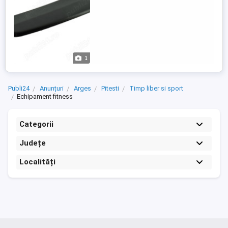
1
Publi24
Anunțuri
Arges
Pitesti
Timp liber si sport
Echipament fitness
Categorii
Județe
Localități