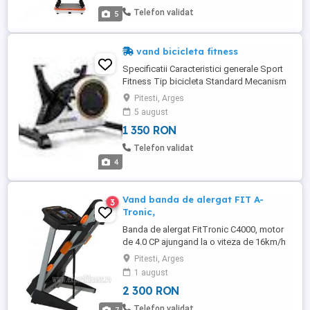
aparatului. Stare foarte buna. Predare
Telefon validat
5
personală în Pitesti, trimit ...
vand bicicleta fitness
Specificatii Caracteristici generale Sport
Fitness Tip bicicleta Standard Mecanism
Magnetic Nivel pregatire Incepatori
Pitesti, Arges
Intermediari Avansati Experti Functii Timp
5 august
Viteza Distanta Puls Calorii Numar trepte
1 350 RON
dificultate 8 Greutate maxima suportata
150 Kg Greutate volanta 8 Kg Culoare
Telefon validat
Negru Alb Dimensiuni Greutate 28.6 ...
4
Vand banda de alergat FIT A-
3
Tronic,
Banda de alergat FitTronic C4000, motor
de 4.0 CP ajungand la o viteza de 16km/h
si o inclinatie de 16%. Banda dispune si de
Pitesti, Arges
sistem de amortizare cu ajutorul caruia
1 august
face alergarea mult mai usoara si sigura
2 300 RON
pentru articulatiile dvs. , greutate
suportata 120 kg, mp3 player, intrare usb
Telefon validat