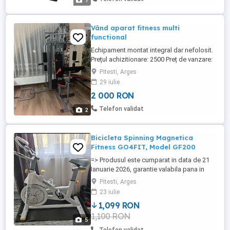
7
pt ascultare muzica, ...
Vând aparat fitness multi
functional
Echipament montat integral dar nefolosit.
Prețul achizitionare: 2500 Preț de vanzare:
2000
Pitesti, Arges
29 iulie
2 000 RON
Telefon validat
2
Bicicleta Spinning Magnetica
Fitness GO4FIT, Model GF200
=> Produsul este cumparat in data de 21
Ianuarie 2026, garantie valabila pana in
2028. => Bicicleta este utilizata foarte
Pitesti, Arges
putin, aceasta fiind si cauza principala
23 iulie
pentru care o vand. Mai jos puteti vedea
1,099 RON
specificatiile. Bicicleta Spinning
1,100 RON
Magnetica Fitness GO4FIT , Model GF200,
5
Volanta 10kg, Greutate ...