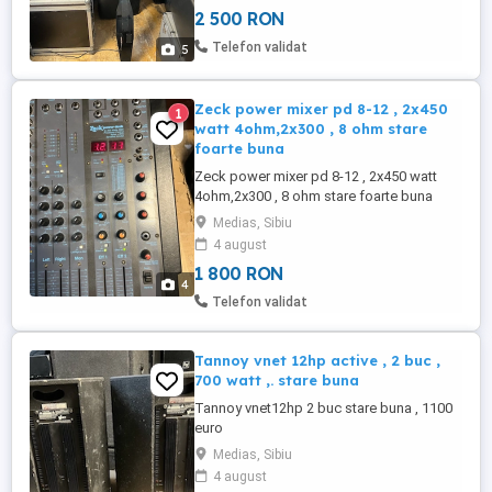
2 500 RON
Telefon validat
5
Zeck power mixer pd 8-12 , 2x450
1
watt 4ohm,2x300 , 8 ohm stare
foarte buna
Zeck power mixer pd 8-12 , 2x450 watt
4ohm,2x300 , 8 ohm stare foarte buna
Medias, Sibiu
4 august
1 800 RON
4
Telefon validat
Tannoy vnet 12hp active , 2 buc ,
700 watt ,. stare buna
Tannoy vnet12hp 2 buc stare buna , 1100
euro
Medias, Sibiu
4 august