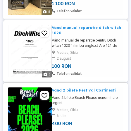
1 100 RON
Telefon validat
5
Vand manual reparatie ditch witch
1020
Vând manual de reparație pentru Ditch
witch 1020 în limba engleză Are 121 de
pagini Prețul în format PDF este 100 lei
Medias, Sibiu
Prețul în format fizic este 150 lei +
2 august
transport
100 RON
Telefon validat
3
Vand 2 bilete Festival Costinesti
Vand 2 bilete Beach Please nenominale
urgent
Medias, Sibiu
6 iulie
400 RON