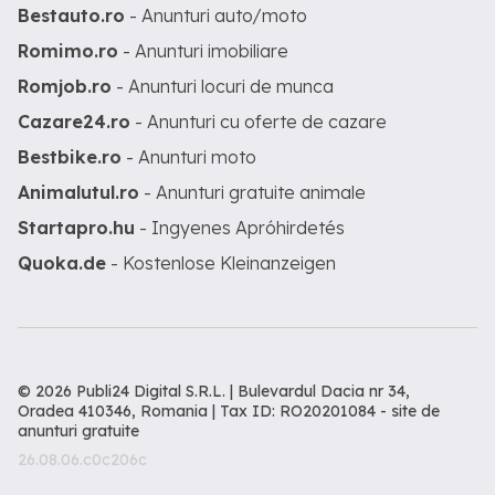
Bestauto.ro
- Anunturi auto/moto
Romimo.ro
- Anunturi imobiliare
Romjob.ro
- Anunturi locuri de munca
Cazare24.ro
- Anunturi cu oferte de cazare
Bestbike.ro
- Anunturi moto
Animalutul.ro
- Anunturi gratuite animale
Startapro.hu
- Ingyenes Apróhirdetés
Quoka.de
- Kostenlose Kleinanzeigen
© 2026 Publi24 Digital S.R.L. | Bulevardul Dacia nr 34,
Oradea 410346, Romania | Tax ID: RO20201084 -
site de
anunturi gratuite
26.08.06.c0c206c