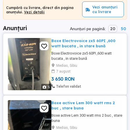
Vezi anunțuri
Cumpără cu livrare, direct din pagina
cu livrare
anunțului.
Vezi detalii
Anunțuri
20
50
Anunțuri pe pagină:
Boxe Electrovoice zx5 60PI ,600
watt bucata , in stare bună
Boxe Electrovoice zx5 60PI ,600 watt
bucata , in stare bună
Medias, Sibiu
7 august
3 650 RON
Telefon validat
5
Boxe active Lem 300 watt rms 2
buc , stare buna
Boxe active Lem 300 watt rms 2 buc , stare
buna
Medias, Sibiu