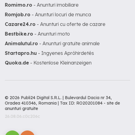
Romimo.ro
- Anunturi imobiliare
Romjob.ro
- Anunturi locuri de munca
Cazare24.ro
- Anunturi cu oferte de cazare
Bestbike.ro
- Anunturi moto
Animalutul.ro
- Anunturi gratuite animale
Startapro.hu
- Ingyenes Apróhirdetés
Quoka.de
- Kostenlose Kleinanzeigen
© 2026 Publi24 Digital S.R.L. | Bulevardul Dacia nr 34,
Oradea 410346, Romania | Tax ID: RO20201084 -
site de
anunturi gratuite
26.08.06.c0c206c