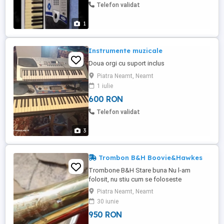
Telefon validat
1
Instrumente muzicale
Doua orgi cu suport inclus
Piatra Neamt, Neamt
1 iulie
600 RON
Telefon validat
3
Trombon B&H Boovie&Hawkes
Trombone B&H Stare buna Nu l-am
folosit, nu stiu cum se foloseste
Piatra Neamt, Neamt
30 iunie
950 RON