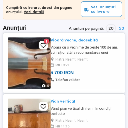
Vezi anunțuri
Cumpără cu livrare, direct din pagina
cu livrare
anunțului.
Vezi detalii
Anunțuri
20
50
Anunțuri pe pagină:
Vioară veche, deosebită
1
Vioară cu o vechime de peste 100 de ani,
achiziționată la recomandarea unui
profesor de muzică instrumentală, în stare
Piatra Neamt, Neamt
foarte bună, reabilitată acum câțiva ani la
ieri 19:21
lutierul Sandu Stroe, cu sunet profund,
3 700 RON
echilibrat, arcuș realizat de lutierul Sandu
Stroe, cutie Jakob Winter în stare foarte
Telefon validat
bună. Poate ...
5
Pian vertical
Vând pian vertical din lemn în condiții
perfecte
Piatra Neamt, Neamt
ieri 11:16