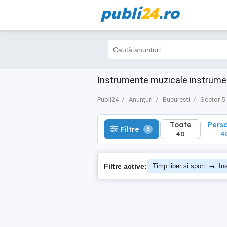
publi
24
.ro
Toate
Perso
Filtre
3
40
40
Instrumente muzicale instrume
Publi24
Anunțuri
Bucuresti
Sector 5
Toate
Pers
Filtre
3
40
4
→
Filtre active:
Timp liber si sport
In