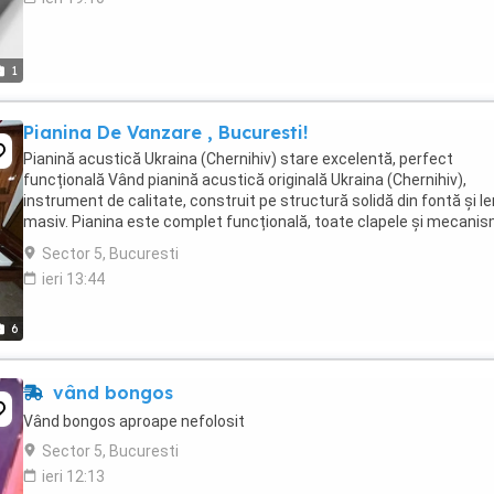
1
Pianina De Vanzare , Bucuresti!
Pianină acustică Ukraina (Chernihiv) stare excelentă, perfect
funcțională Vând pianină acustică originală Ukraina (Chernihiv),
instrument de calitate, construit pe structură solidă din fontă și 
masiv. Pianina este complet funcțională, toate clapele și mecani
funcționează corespunzător, fiind ...
Sector 5, Bucuresti
ieri 13:44
6
vând bongos
Vând bongos aproape nefolosit
Sector 5, Bucuresti
ieri 12:13