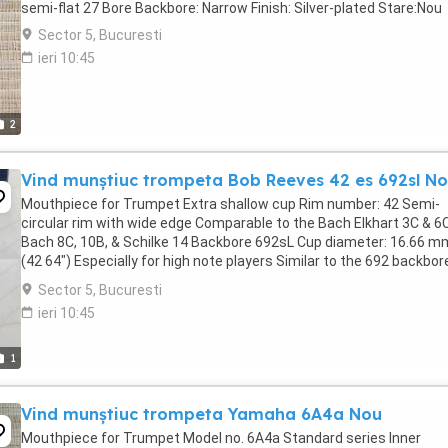
semi-flat 27 Bore Backbore: Narrow Finish: Silver-plated Stare:Nou
Sector 5, Bucuresti
ieri 10:45
2
Vind munștiuc trompeta Bob Reeves 42 es 692sl N
Mouthpiece for Trumpet Extra shallow cup Rim number: 42 Semi-
circular rim with wide edge Comparable to the Bach Elkhart 3C & 6C
Bach 8C, 10B, & Schilke 14 Backbore 692sL Cup diameter: 16.66 m
(42 64") Especially for high note players Similar to the 692 backbor
but more efficient Silver- ...
Sector 5, Bucuresti
ieri 10:45
1
Vind munștiuc trompeta Yamaha 6A4a Nou
Mouthpiece for Trumpet Model no. 6A4a Standard series Inner