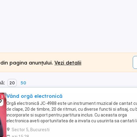
 din pagina anunțului.
Vezi detalii
nă:
20
50
Vând orgă electronică
3
Orgă electronică JC-4988 este un instrument muzical de cantat c
de clape, 20 de timbre, 20 de ritmuri, cu diverse functii si afisaj, cu
incorporate si suport pentru partitura inclus. Cu aceasta orga
electronica aveti oportunitatea de a invata cu usurinta sa cantati l
pian! Daca aveti dorinta ...
Sector 5, Bucuresti
azi 15:28