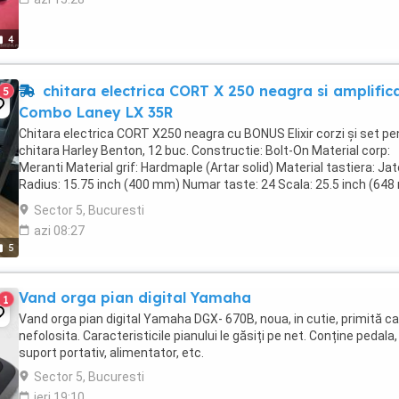
4
chitara electrica CORT X 250 neagra si amplific
5
Combo Laney LX 35R
Chitara electrica CORT X250 neagra cu BONUS Elixir corzi și set p
chitara Harley Benton, 12 buc. Constructie: Bolt-On Material corp:
Meranti Material grif: Hardmaple (Artar solid) Material tastiera: Ja
Radius: 15.75 inch (400 mm) Numar taste: 24 Scala: 25.5 inch (64
Cheite: Die-Cast Bridge: ...
Sector 5, Bucuresti
azi 08:27
5
Vand orga pian digital Yamaha
1
Vand orga pian digital Yamaha DGX- 670B, noua, in cutie, primită c
nefolosita. Caracteristicile pianului le găsiți pe net. Conține pedala,
suport portativ, alimentator, etc.
Sector 5, Bucuresti
ieri 19:10