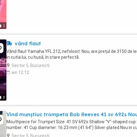
1
vând flaut
Vând flaut Yamaha YFL 212, nefolosit. Nou, are prețul de 3150 de lei
în cutia lui, cu husă, în stare perfectă.
Sector 5, Bucuresti
ieri 12:12
2
Vind munștiuc trompeta Bob Reeves 41 sv 692s No
Mouthpiece for Trumpet Size: 41 SV 692s Shallow "V"-shaped cup
number: 41 Cup diameter: 16.23 mm (41 64") Silver-plated Nou in c
Sector 5, Bucuresti