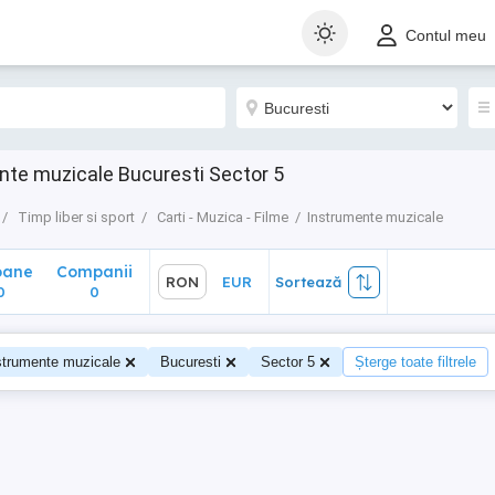
ane
Companii
RON
EUR
Sortează
Contul meu
0
nte muzicale Bucuresti Sector 5
Timp liber si sport
Carti - Muzica - Filme
Instrumente muzicale
oane
Companii
RON
EUR
Sortează
0
0
strumente muzicale
Bucuresti
Sector 5
Șterge toate filtrele