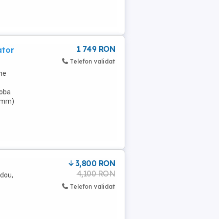
1 749 RON
ator
Telefon validat
ene
toba
8 mm)
3,800 RON
4,100 RON
adou,
Telefon validat