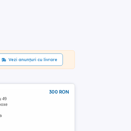
Vezi anunțuri cu livrare
300 RON
u 49
 boxe
a