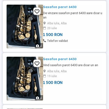
Saxafon parot 6430
De vinzare saxafon parot 6430 aare doar u
an
Alba Iulia, Alba
20 iulie
1 500 RON
Telefon validat
1
Saxafon parot 6430
Vind saxafon parot 6430 are doar un an
Alba Iulia, Alba
19 iulie
1 500 RON
1