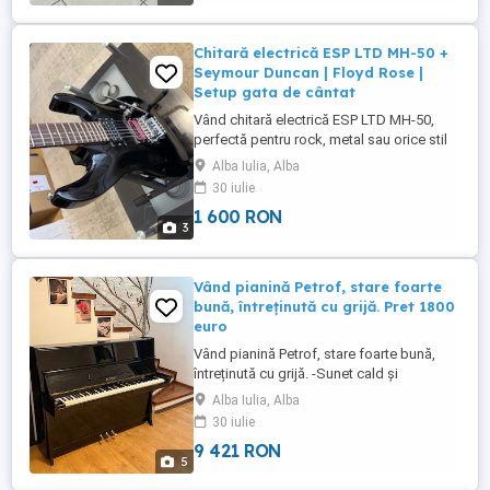
Chitară electrică ESP LTD MH-50 +
Seymour Duncan | Floyd Rose |
Setup gata de cântat
Vând chitară electrică ESP LTD MH-50,
perfectă pentru rock, metal sau orice stil
cu distors. Este un model comod și rapid,
Alba Iulia, Alba
cu upgrade, având doze Seymour Duncan
30 iulie
care fac diferența sună mult peste nivelul
1 600 RON
unui model entry-level! Detalii la tel. Preț:
3
1600 lei
Vând pianină Petrof, stare foarte
bună, întreținută cu grijă. Pret 1800
euro
Vând pianină Petrof, stare foarte bună,
întreținută cu grijă. -Sunet cald și
echilibrat, specific Petrof. - claviatură în
Alba Iulia, Alba
stare bună, răspuns uniform - mecanică
30 iulie
funcțională, fără probleme - ideală pentru
9 421 RON
studiu sau nivel avansat Se poate testa în
5
Alba Iulia Pretul 1800 euro. Tel