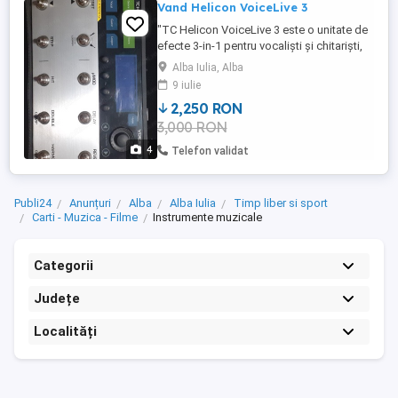
Vand Helicon VoiceLive 3
"TC Helicon VoiceLive 3 este o unitate de
efecte 3-in-1 pentru vocaliști și chitariști,
oferind o mulțime de efecte de armonii,
Alba Iulia, Alba
efecte de chitară și o funcție avansată de
9 iulie
looping. VoiceLive 3 are carcasa din
2,250 RON
metal, construită solid, comutatoare
3,000 RON
durabile și un ecran LED intuitiv cu un
sistem de meniu ...
4
Telefon validat
Publi24
Anunțuri
Alba
Alba Iulia
Timp liber si sport
Carti - Muzica - Filme
Instrumente muzicale
Categorii
Județe
Localități