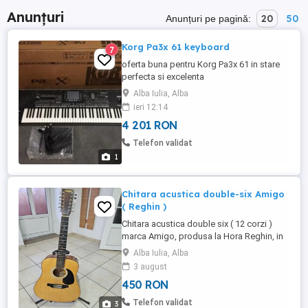
Anunțuri
20
50
Anunțuri pe pagină:
Korg Pa3x 61 keyboard
7
oferta buna pentru Korg Pa3x 61 in stare
perfecta si excelenta
Alba Iulia, Alba
ieri 12:14
4 201 RON
Telefon validat
1
Chitara acustica double-six Amigo
( Reghin )
Chitara acustica double six ( 12 corzi )
marca Amigo, produsa la Hora Reghin, in
stare foarte buna. Nu falseaza in octava.
Alba Iulia, Alba
Predare personala in Alba Iulia. Nu accept
3 august
schimburi. Nu trimit prin curier.
450 RON
Telefon validat
3