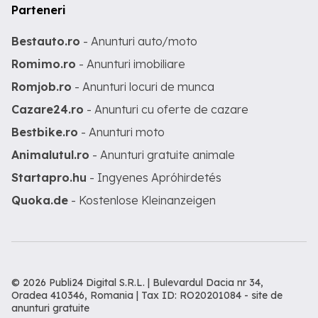
Parteneri
Bestauto.ro
- Anunturi auto/moto
Romimo.ro
- Anunturi imobiliare
Romjob.ro
- Anunturi locuri de munca
Cazare24.ro
- Anunturi cu oferte de cazare
Bestbike.ro
- Anunturi moto
Animalutul.ro
- Anunturi gratuite animale
Startapro.hu
- Ingyenes Apróhirdetés
Quoka.de
- Kostenlose Kleinanzeigen
© 2026 Publi24 Digital S.R.L. | Bulevardul Dacia nr 34,
Oradea 410346, Romania | Tax ID: RO20201084 -
site de
anunturi gratuite