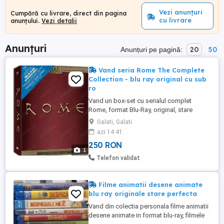
Vezi anunțuri
Cumpără cu livrare, direct din pagina
cu livrare
anunțului.
Vezi detalii
Anunțuri
20
50
Anunțuri pe pagină:
Vand seria Rome The Complete
Collection - blu ray original cu sub
ro
Vand un box-set cu serialul complet
Rome, format Blu-Ray, original, stare
perfecta, are si subtitrare in Romana. Nu
Galati, Galati
sunt interesat de schimburi! Livrare in
azi 14:41
Galati dar trimit si in tara prin curier rapid.
250 RON
1
Telefon validat
Filme animatii desene animate
blu ray originale stare perfecta
Vand din colectia personala filme animatii
desene animate in format blu-ray, filmele