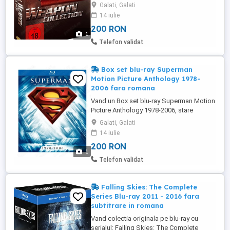
cele 4 filme. Nu au subtitrare în limba
Galati, Galati
romana, au în engleza și alte limbi. A fost
14 iulie
vizionat o singura data. Livrare in Galati
200 RON
dar trimit si in tara prin curier rapid livrare
1
cu verificare. Nu sunt interesat de schimbu
Telefon validat
...
Box set blu-ray Superman
Motion Picture Anthology 1978-
2006 fara romana
Vand un Box set blu-ray Superman Motion
Picture Anthology 1978-2006, stare
perfecta, vizionat o singura data, fara
Galati, Galati
subtitrare in limba romana. Box Set
14 iulie
Contents Disc 1: Superman: The Movie -
200 RON
Original Theatrical--First time in Hi-Def
1
Disc 2: Superman: The Movie - Expanded
Telefon validat
Edition Disc 3: Superman II ...
Falling Skies: The Complete
Series Blu-ray 2011 - 2016 fara
subtitrare in romana
Vand colectia originala pe blu-ray cu
serialul: Falling Skies: The Complete