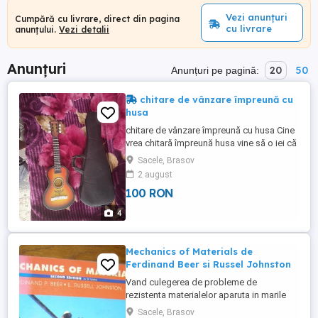
Vezi anunțuri
Cumpără cu livrare, direct din pagina
cu livrare
anunțului.
Vezi detalii
Anunțuri
20
50
Anunțuri pe pagină:
chitare de vânzare împreună cu
husa
chitare de vânzare împreună cu husa Cine
vrea chitară împreună husa vine să o iei că
eu nu am posibilitatea să vi o aduc
Sacele, Brasov
locuiesc în Săcele pe strada Viitorului
2 august
bl.24 sc.A ap.4 505600
100 RON
4
Mechanics of Materials de
Ferdinand Beer si Russel Johnston
Vand culegerea de probleme de
rezistenta materialelor aparuta in marile
centre universitare din SUA , Anglia ,
Sacele, Brasov