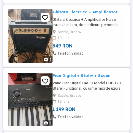
Ghitara Electrica + Amplificator
Ghitara Electrica + Amplificator Nu se
livreaza in tara, doar ridicare personala.
Sacele, Brasov
13 iulie
349 RON
Telefon validat
3
Pian Digital + Stativ + Scaun
Vand Pian Digital CASIO Model CDP-120
Stare: Functional, cu urme mici de uzura
Se vinde la pachet complet cu Stativ si
Sacele, Brasov
Scaun. NU se livreaza in tara, doar ridicare
13 iulie
personala.
1 199 RON
Telefon validat
3