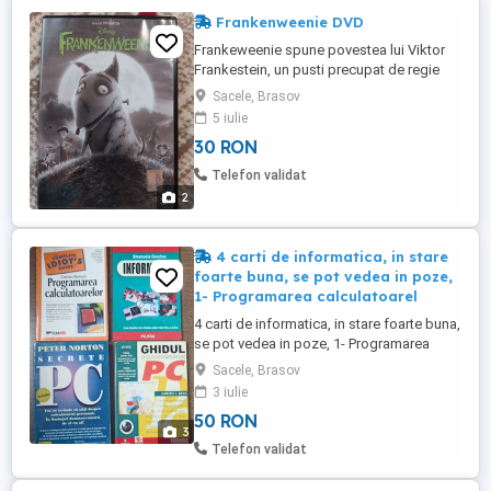
Frankenweenie DVD
Frankeweenie spune povestea lui Viktor
Frankestein, un pusti precupat de regie
care realizeaza filme cu monstri ajutat de
Sacele, Brasov
credinciosul sau catel Bull Terrier, Sparky.
5 iulie
Doar ca Sparky este calcat de masina, iar
30 RON
Viktor se trezeste fara principalul sau star.
Inspirat de o lectie de la scoala (despre
Telefon validat
impulsurile ...
2
4 carti de informatica, in stare
foarte buna, se pot vedea in poze,
1- Programarea calculatoarel
4 carti de informatica, in stare foarte buna,
se pot vedea in poze, 1- Programarea
calculatoarelor, The complete idiot's
Sacele, Brasov
guide - Clayton Walnum - 15lei 2.
3 iulie
Informatica. Culegere de probleme pentru
50 RON
liceu - Emanuela Cerchez - 15lei 3. Ghidul
3
utilizatorului de PC - Lawrence J. Magid -
Telefon validat
15lei 4. Secrete ...