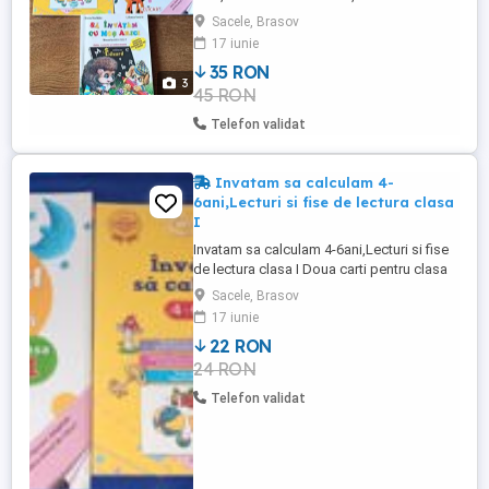
lectura - Sa invatam cu Mos Arici (Manual
Sacele, Brasov
pentru clasa I) - Stela Gurzau, Liliana Iancu
17 iunie
An aparitie: 2018 - Invatam sa calculam 4-6
35 RON
ani Copilul destept Editura: Litera Anul
3
45 RON
aparitiei: 2016 - Lecturi si fise de lectura
clasa ...
Telefon validat
Invatam sa calculam 4-
6ani,Lecturi si fise de lectura clasa
I
Invatam sa calculam 4-6ani,Lecturi si fise
de lectura clasa I Doua carti pentru clasa
a-I-a - Invatam sa calculam 4-6ani, - Lecturi
Sacele, Brasov
si fise de lectura clasa I In stare foarte
17 iunie
buna poze reale.
22 RON
24 RON
Telefon validat