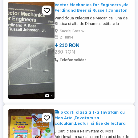
Vector Mechanics for Engineers ,de
Ferdinand Beer si Russell Johnston
Vand doua culegeri de Mecanica , una de
Statica si alta de Dinamica editate la
renumita editura McGraw-Hill,Inc. dn SUA ,
Sacele, Brasov
sub semnatura celor doi profesori
21 iunie
renumiti din Statele Unite Culegerea de
210 RON
Statica are 290 pagini iar cea de dinamica
280 RON
565 pagini in format 21 x 27,5 cm
Interesanta pentru studenti ...
Telefon validat
4
3 Carti clasa a I-a Invatam cu
Mos Arici,Invatam sa
calculam,Lecturi si fise de lectura
3 Carti clasa a I-a Invatam cu Mos
Arici,Invatam sa calculam,Lecturi si fise de