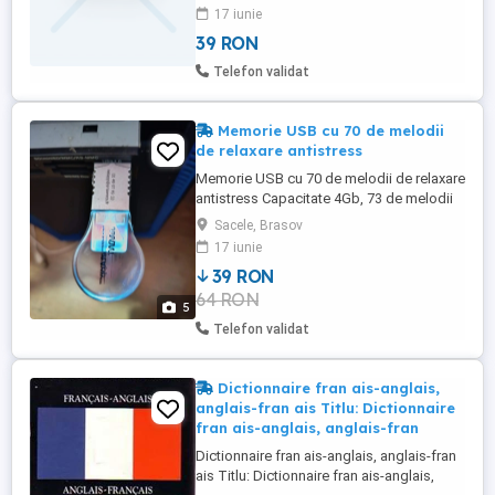
Cartonata (hardcover) Numar volume: 1
17 iunie
Numar pagini: 96 Dimensiuni: 290 x 240
39 RON
mm Greutate: 0.72 kg Stare excelenta, ca
noua, poze reale.
Telefon validat
Memorie USB cu 70 de melodii
de relaxare antistress
Memorie USB cu 70 de melodii de relaxare
antistress Capacitate 4Gb, 73 de melodii
relaxare antistress unele melodii tin chiar
Sacele, Brasov
si 3 ore... Perfect functional, poze reale
17 iunie
39 RON
64 RON
5
Telefon validat
Dictionnaire fran ais-anglais,
anglais-fran ais Titlu: Dictionnaire
fran ais-anglais, anglais-fran
Dictionnaire fran ais-anglais, anglais-fran
ais Titlu: Dictionnaire fran ais-anglais,