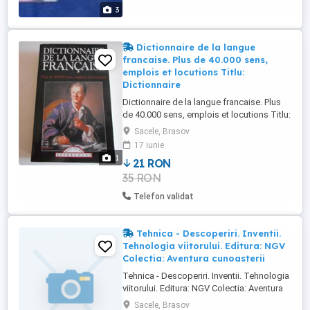
3
Dictionnaire de la langue
francaise. Plus de 40.000 sens,
emplois et locutions Titlu:
Dictionnaire
Dictionnaire de la langue francaise. Plus
de 40.000 sens, emplois et locutions Titlu:
Dictionnaire de la langue francaise. Plus
Sacele, Brasov
de 40.000 sens, emplois et locutions
17 iunie
Editura: Editions de Connaissance An de
1
21 RON
aparitie: 1995 Nr. pagini: 511 Format: 10 x
35 RON
17 cm Coperti: brosate Carte in limba:
franceza Stare: ...
Telefon validat
Tehnica - Descoperiri. Inventii.
Tehnologia viitorului. Editura: NGV
Colectia: Aventura cunoasterii
Tehnica - Descoperiri. Inventii. Tehnologia
viitorului. Editura: NGV Colectia: Aventura
cunoasterii Limba: Romana Coperta:
Sacele, Brasov