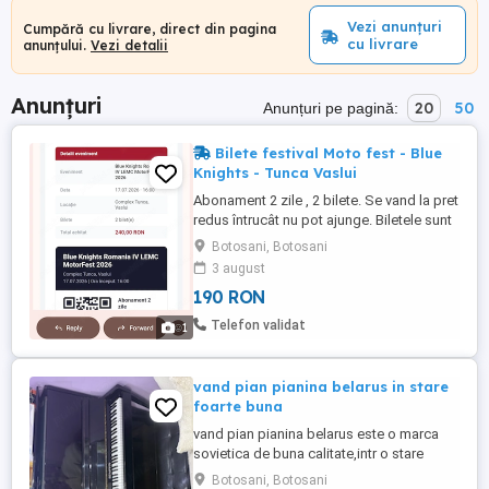
Vezi anunțuri
Cumpără cu livrare, direct din pagina
cu livrare
anunțului.
Vezi detalii
Anunțuri
20
50
Anunțuri pe pagină:
Bilete festival Moto fest - Blue
Knights - Tunca Vaslui
Abonament 2 zile , 2 bilete. Se vand la pret
redus întrucât nu pot ajunge. Biletele sunt
in format PDF, le trimit pe e-mail.
Botosani, Botosani
3 august
190 RON
Telefon validat
1
vand pian pianina belarus in stare
foarte buna
vand pian pianina belarus este o marca
sovietica de buna calitate,intr o stare
foarte buna,a fost folosita putin,motivul
Botosani, Botosani