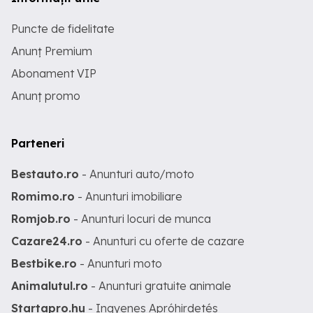
Puncte de fidelitate
Anunț Premium
Abonament VIP
Anunț promo
Parteneri
Bestauto.ro
- Anunturi auto/moto
Romimo.ro
- Anunturi imobiliare
Romjob.ro
- Anunturi locuri de munca
Cazare24.ro
- Anunturi cu oferte de cazare
Bestbike.ro
- Anunturi moto
Animalutul.ro
- Anunturi gratuite animale
Startapro.hu
- Ingyenes Apróhirdetés