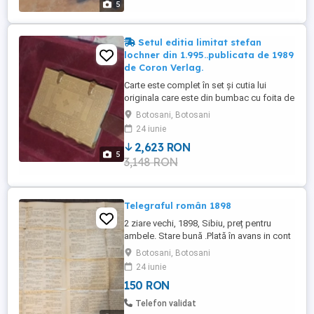
5
Setul editia limitat stefan
lochner din 1.995..publicata de 1989
de Coron Verlag.
Carte este complet în set și cutia lui
originala care este din bumbac cu foita de
aur în el..este setul limitat din 1.995
Botosani, Botosani
exemplare..cine cunoaște.un cadou ideal
24 iunie
pentru cineva drag..
2,623 RON
5
3,148 RON
Telegraful român 1898
2 ziare vechi, 1898, Sibiu, preț pentru
ambele. Stare bună .Plată în avans in cont
BRD, plus poșta
Botosani, Botosani
24 iunie
150 RON
Telefon validat