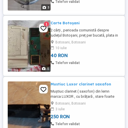
Telefon validat
3
Carte Botoșani
1
2 cărți , perioada comunistă despre
județul Botoșani, preț per bucată, plata in
cont BRD, plus poșta
Botosani, Botosani
10 iulie
40 RON
Telefon validat
5
Mustiuc Luxor clarinet saxafon
Muștiuc clarinet ( saxofon) din lemn
marca LUXOR , cu brățară , stare foarte
bună, 250 lei Plus poșta Plata in cont BRD
Botosani, Botosani
3 iulie
250 RON
Telefon validat