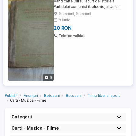
Vand carte Cursul scurt de istorie a
Partidului comunist (bolsevic)al Uniunii
Sovietice publicat de Editura pentru
Botosani, Botosani
Literartura Politica in 1953,semnata si
9 iunie
scrisa pe prima pagina cu adresa din
20 RON
Moscova unde trebuia sa ajunga sau de
unde a fost trimisa pe data deora
Telefon validat
21.30,ideala pentru colectionari sau ...
5
Publi24
Anunțuri
Botosani
Botosani
Timp liber si sport
Carti - Muzica - Filme
Categorii
Carti - Muzica - Filme