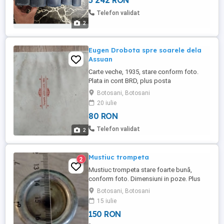
5 242 RON
Telefon validat
2
Eugen Drobota spre soarele dela
Assuan
Carte veche, 1935, stare conform foto.
Plata in cont BRD, plus posta
Botosani, Botosani
20 iulie
80 RON
Telefon validat
2
Mustiuc trompeta
2
Mustiuc trompeta stare foarte bună,
conform foto. Dimensiuni in poze. Plus
poșta Plata in cont brd
Botosani, Botosani
15 iulie
150 RON