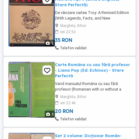
Stare Perfectă)
De vânzare cartea Troy: A Revised Edition
(With Legends, Facts, and New
Developments) , scrisă de Mustafa Aşk n
Marghita, Bihor
și publicată de editura Keskin Color în
ieri 22:53
Istanbul. Este un ghid arheologic și istoric
35 RON
complet dedicat legendelor homerice și
1
săpăturilor din situl antic al Troiei, scris
Telefon validat
integral în limba engleză. ...
Carte Româna cu sau fără profesor
- Liana Pop (Ed. Echinox) - Stare
Perfectă
Vand manualul Româna cu sau fără
profesor (Romanian with or without a
Teacher Le roumain avec ou sans
Marghita, Bihor
professeur) scris de Liana Pop, publicat
ieri 22:46
de Editura Echinox în colecția Studium.
20 RON
Este cea mai apreciată lucrare pentru
3
studierea limbii române ca limbă străină,
Telefon validat
fiind structurată în sistem oglindă ...
Set 2 volume: Dicționar Român-