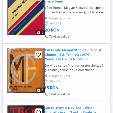
stare bună
Vând Román Magyar Kisszótár (Dicționar
Român Magyar de buzunar), publicat de
editura Akadémiai Kiadó din Budapesta.
Marghita, Bihor
Autori Sursă: Colectiv coordonat de
ieri 23:19
Bakos Ferenc și Dorogman György.
20 RON
Conținut: Conține vocabularul de bază al
1
limbii române (aproximativ 30.000 de
Telefon validat
cuvinte-titlu și 20.000 de expresii), ...
Carte Mic Memorator de Fizică și
Chimie - Ed. Tehnică (1974),
Completă Uzură Normală
Se vinde cartea Mic memorator de fizică
și chimie , scrisă de un colectiv de
prestigiu (I. Popescu, C. Holszky, A.
Marghita, Bihor
Hristev, N. Gherbanovschi, G. Enescu) și
ieri 22:58
publicată la Editura Tehnică în anul 1974.
15 RON
Un ghid retro de referință, excelent pentru
1
elevi, studenți sau nostalgici, ce
Telefon validat
concentrează formule, ...
Carte Troy: A Revised Edition -
Mustafa Aşk n (Limba Engleză,