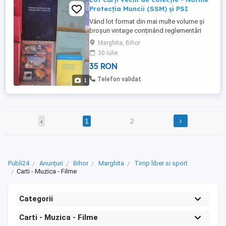
Protecția Muncii (SSM) și PSI
Vând lot format din mai multe volume și
broșuri vintage conținând reglementări
oficiale românești din domeniul Securității
Marghita, Bihor
și Sănătății în Muncă (SSM) și Prevenirii și
30 iulie
Stingerii Incendiilor (PSI). Pachetul include
35 RON
piese de colecție greu de găsit, specifice
unor industrii grele (Ministerul Petrolului, ...
Telefon validat
1
›
‹
1
2
Publi24
Anunțuri
Bihor
Marghita
Timp liber si sport
Carti - Muzica - Filme
Categorii
Carti - Muzica - Filme