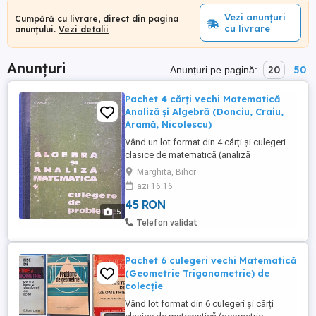
Vezi anunțuri
Cumpără cu livrare, direct din pagina
cu livrare
anunțului.
Vezi detalii
Anunțuri
20
50
Anunțuri pe pagină:
Pachet 4 cărți vechi Matematică
Analiză și Algebră (Donciu, Craiu,
Aramă, Nicolescu)
Vând un lot format din 4 cărți și culegeri
clasice de matematică (analiză
matematică și algebră), ideale pentru
Marghita, Bihor
elevi, studenți sau pasionați de
azi 16:16
matematică riguroasă. Pachetul include:
45 RON
Analiză Matematică Mariana Craiu, Vasile
5
V. Tănase (Ed. Didactică și Pedagogică,
Telefon validat
1980) Algebră și Analiză Matematică ...
Pachet 6 culegeri vechi Matematică
(Geometrie Trigonometrie) de
colecție
Vând lot format din 6 culegeri și cărți