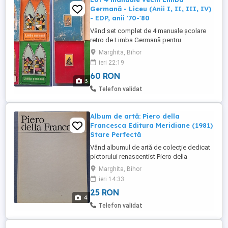
Germană - Liceu (Anii I, II, III, IV)
- EDP, anii '70-'80
Vând set complet de 4 manuale școlare
retro de Limba Germană pentru
învățământul liceal (Anul I - IV de studiu),
Marghita, Bihor
apărute la Editura Didactică și Pedagogică
ieri 22:19
în perioada anilor 1970 1980. Autori: Livia
60 RON
Ștefănescu, Basilius Abager Stare: Cărțile
3
sunt folosite lucrate, însă sunt complete,
Telefon validat
nu au pagini lipsă ...
Album de artă: Piero della
Francesca Editura Meridiane (1981)
Stare Perfectă
Vând albumul de artă de colecție dedicat
pictorului renascentist Piero della
Francesca, apărut la Editura Meridiane în
Marghita, Bihor
anul 1981. Textul și analiza critică sunt
ieri 14:33
semnate de Denia Mateescu. Format:
25 RON
Dimensiuni mari, copertă cartonată, text
4
integral în limba română. Conținut: Include
Telefon validat
un studiu detaliat și ...