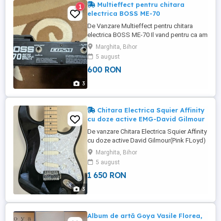
Multieffect pentru chitara
1
electrica BOSS ME-70
De Vanzare Multieffect pentru chitara
electrica BOSS ME-70 Il vand pentru ca am
cumparat un alt effect,nu mai folosesc
Marghita, Bihor
asta :) Boss ME-70 este un procesor
5 august
multiefect de chitara cu 36 patchuri preset
600 RON
si 36 patchuri user: conversie AD DA: 24
biti frecventa de Sampling: 44.1 kHz
3
patch-uri: 36 (User) + ...
Chitara Electrica Squier Affinity
cu doze active EMG-David Gilmour
De vanzare Chitara Electrica Squier Affinity
cu doze active David Gilmour(Pink FLoyd)
EMG-DG20 Dozele sunt instalate de un
Marghita, Bihor
profesionist din Austria. Chitara arata si
5 august
suna exceptional,din parerea mea suna
1 650 RON
mai bine decat o chitara original Fender
Stratocaster. Îl vand pentru ca nu mai
3
folosesc,am si ...
Album de artă Goya Vasile Florea,