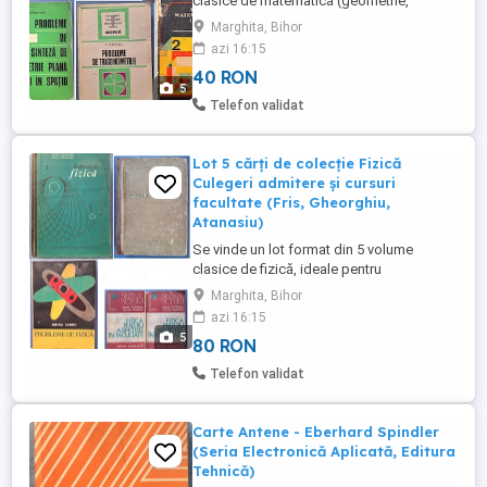
clasice de matematică (geometrie,
trigonometrie și tabele uzuale), intens
Marghita, Bihor
folosite în perioada școlară din România.
azi 16:15
Stare: Cărțile prezintă urme vizibile de
40 RON
uzură și trecere a timpului (copertă uzată,
5
pagini îngălbenite), au fost utilizate intens
Telefon validat
pentru studiu, ...
Lot 5 cărți de colecție Fizică
Culegeri admitere și cursuri
facultate (Fris, Gheorghiu,
Atanasiu)
Se vinde un lot format din 5 volume
clasice de fizică, ideale pentru
colecționari, profesori sau pasionați de
Marghita, Bihor
științe exacte. Pachetul include lucrări de
azi 16:15
referință extrem de rare, folosite în trecut
5
80 RON
pentru admiterea la facultate și studiul
universitar: Probleme de fizică pentru
Telefon validat
admitere în învățământul ...
Carte Antene - Eberhard Spindler
(Seria Electronică Aplicată, Editura
Tehnică)