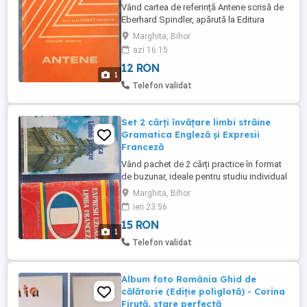
Vând cartea de referință Antene scrisă de
Eberhard Spindler, apărută la Editura
Tehnică în cadrul cunoscutei colecții Seria
Marghita, Bihor
Electronică Aplicată . Este un ghid practic
azi 16:15
și teoretic excelent pentru radioamatori și
12 RON
pasionații de radiotehnică (calculul și
1
construcția antenelor FIF UIF). Cartea a
Telefon validat
fost ...
Set 2 cărți învățare limbi străine
Gramatica Engleză și Expresii
Franceză
Vând pachet de 2 cărți practice în format
de buzunar, ideale pentru studiu individual
sau călătorii: 1-Gramatica Limbii Engleze
Marghita, Bihor
(Notițe) Ghid rapid cu reguli de bază,
ieri 23:56
exemple și observații utile pentru
15 RON
structurarea corectă a limbii engleze. 2-
1
Expresii Uzuale Limba Franceză Ghid de
Telefon validat
conversație ce ...
Album foto România Ghid de
călătorie (Ediție poliglotă) - Corina
Firuță, stare perfectă