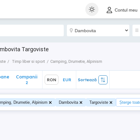
ane
Companii
RON
EUR
Sortează
Contul meu
2
ambovita Targoviste
ste
Timp liber si sport
Camping, Drumetie, Alpinism
oane
Companii
RON
EUR
Sortează
2
mping, Drumetie, Alpinism
Dambovita
Targoviste
Șterge toate