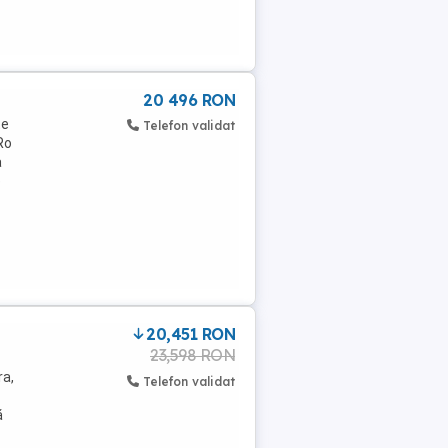
20 496 RON
te
Telefon validat
Ro
a
e
20,451 RON
23,598 RON
ra,
Telefon validat
ă