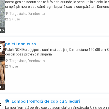
acest gen de scaun poate fi folosit oriunde, la pescuit, la picnic, la 
simplă plimbare sau când ieșiți la piață sau la cumpărături. Dimensi
20,5 22 4,5 cm închis 22 ...
Targoviste, Dambovita
27 iulie
5
paleti non euro
Paleți NON Euro( șipcile sunt mai subțiri ) Dimensiune 120x80 cm 
cei din poze provin din Ungaria
Targoviste, Dambovita
9 iulie
6
Lampă frontală de cap cu 5 leduri
Lampa frontală pentru cap cu acumulator reîncărcabil USB, se pri