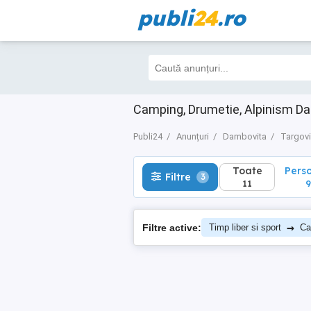
publi
24
.ro
Toate
Perso
Filtre
3
11
9
Camping, Drumetie, Alpinism D
Publi24
Anunțuri
Dambovita
Targovi
Toate
Pers
Filtre
3
11
9
→
Filtre active:
Timp liber si sport
Ca