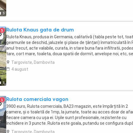
5
Rulota Knaus gata de drum
5
Rulota Knaus, produsa in Germania, calitativă (tabla peste tot, toa
geamurile se deschid, jaluzele și plase de țânțari) înmatriculată în 
anul trecut, acte valabile, curata, in stare buna fara infiltratii, pode
tare, cort mare, toaleta, doua spatii de dormit, anvelope noi, etc, s
poate vedea langa ...
Targoviste, Dambovita
4 august
5
Rulota comerciala vagon
1
3900 euro, Rulota comerciala, BA23 magazin, este împărțită în 2
camere, și o toaletă de 1mp, la jumate, toate au acces doar de afa
fiecare camera cu ușa ei. Ușile sunt profesionale, rezistente cu
închidere in 3 puncte. Rulota este goala, putandu se configura dup
dorință și necesarul fiecăruia. Pereții ...
Targoviste, Dambovita