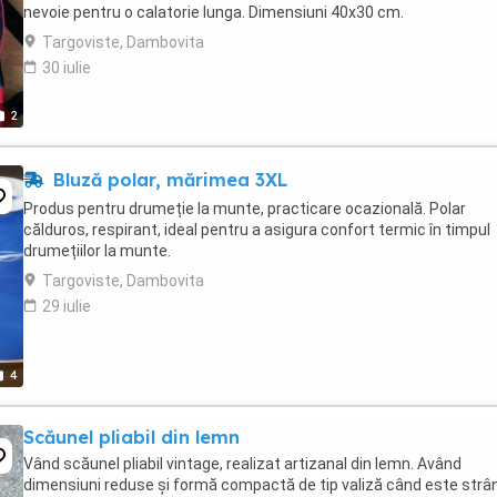
nevoie pentru o calatorie lunga. Dimensiuni 40x30 cm.
Targoviste, Dambovita
30 iulie
2
Bluză polar, mărimea 3XL
Produs pentru drumeție la munte, practicare ocazională. Polar
călduros, respirant, ideal pentru a asigura confort termic în timpul
drumețiilor la munte.
Targoviste, Dambovita
29 iulie
4
Scăunel pliabil din lemn
Vând scăunel pliabil vintage, realizat artizanal din lemn. Având
dimensiuni reduse și formă compactă de tip valiză când este strâ