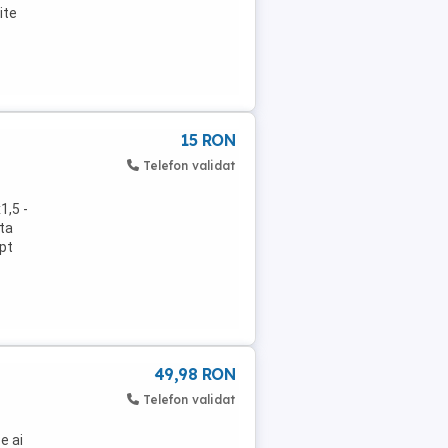
ite
15 RON
Telefon validat
1,5 -
ata
ept
49,98 RON
Telefon validat
e ai