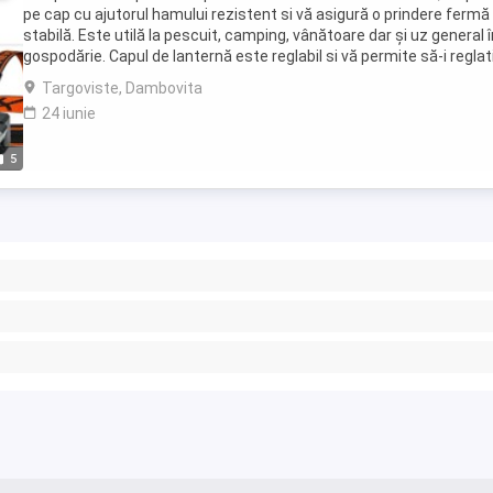
pe cap cu ajutorul hamului rezistent si vă asigură o prindere fermă 
stabilă. Este utilă la pescuit, camping, vânătoare dar și uz general î
gospodărie. Capul de lanternă este reglabil si vă permite să-i reglat
înclinatia. Comutatorul ...
Targoviste, Dambovita
24 iunie
5