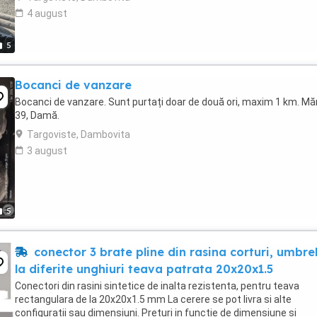
4 august
5
Bocanci de vanzare
Bocanci de vanzare. Sunt purtați doar de două ori, maxim 1 km. M
39, Damă.
Targoviste, Dambovita
3 august
5
conector 3 brate pline din rasina corturi, umbre
la diferite unghiuri teava patrata 20x20x1.5
Conectori din rasini sintetice de inalta rezistenta, pentru teava
rectangulara de la 20x20x1.5 mm La cerere se pot livra si alte
configuratii sau dimensiuni. Preturi in functie de dimensiune si