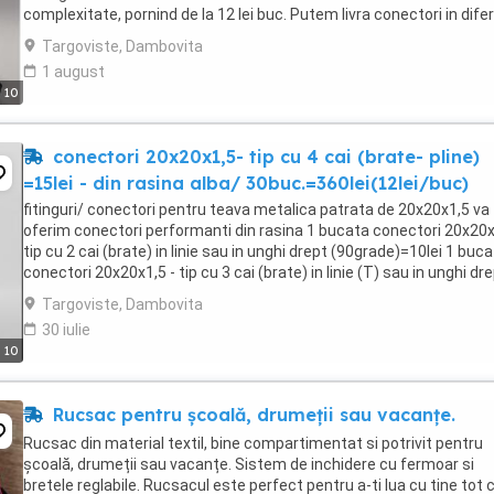
complexitate, pornind de la 12 lei buc. Putem livra conectori in difer
configuratii si dimensiuni, si pentru ...
Targoviste, Dambovita
1 august
10
conectori 20x20x1,5- tip cu 4 cai (brate- pline)
=15lei - din rasina alba/ 30buc.=360lei(12lei/buc)
fitinguri/ conectori pentru teava metalica patrata de 20x20x1,5 va
oferim conectori performanti din rasina 1 bucata conectori 20x20x
tip cu 2 cai (brate) in linie sau in unghi drept (90grade)=10lei 1 buc
conectori 20x20x1,5 - tip cu 3 cai (brate) in linie (T) sau in unghi dr
(90grade)=12lei 1 ...
Targoviste, Dambovita
30 iulie
10
Rucsac pentru școală, drumeții sau vacanțe.
Rucsac din material textil, bine compartimentat si potrivit pentru
școală, drumeții sau vacanțe. Sistem de inchidere cu fermoar si
bretele reglabile. Rucsacul este perfect pentru a-ti lua cu tine tot c