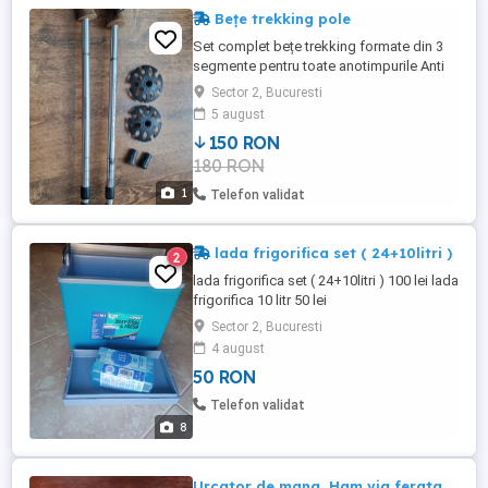
Bețe trekking pole
Set complet bețe trekking formate din 3
segmente pentru toate anotimpurile Anti
shoc Dur-alu Se măresc la 130cm
Sector 2, Bucuresti
5 august
150 RON
180 RON
1
Telefon validat
lada frigorifica set ( 24+10litri )
2
lada frigorifica set ( 24+10litri ) 100 lei lada
frigorifica 10 litr 50 lei
Sector 2, Bucuresti
4 august
50 RON
Telefon validat
8
Urcator de mana, Ham via ferata,