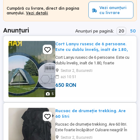
Vezi anunțuri
Cumpără cu livrare, direct din pagina
cu livrare
anunțului.
Vezi detalii
Anunțuri
20
50
Anunțuri pe pagină:
Cort Lanyu rusesc de 6 persoane.
Este cu dublu înveliş, inalt de 1.80,
Cort Lanyu rusesc de 6 persoane. Este cu
dublu înveliş, inalt de 1.80, foarte
încăpător Materialul e unul foarte bun,
Sector 2, Bucuresti
resistență 3000 contra apei ploii Este un
azi 10:51
model rusesc, foarte rezistent.
650 RON
Dimensiunile sunt 3.6 Ideal pentru pescuit,
mers la mare, la munte. Este ca.şi nou, a
5
fost deschis de 2 ori. ...
Rucsac de drumeție trekking. Are
60 litri
Rucsac de drumeție trekking. Are 60 litri.
Este foarte încăpător! Culoare neagră! În
condiții bune!
Sector 2, Bucuresti