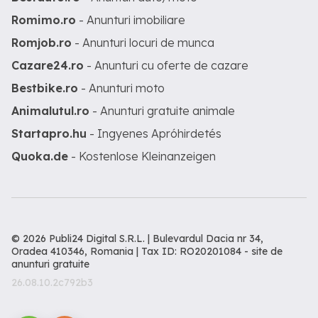
Romimo.ro
- Anunturi imobiliare
Romjob.ro
- Anunturi locuri de munca
Cazare24.ro
- Anunturi cu oferte de cazare
Bestbike.ro
- Anunturi moto
Animalutul.ro
- Anunturi gratuite animale
Startapro.hu
- Ingyenes Apróhirdetés
Quoka.de
- Kostenlose Kleinanzeigen
© 2026 Publi24 Digital S.R.L. | Bulevardul Dacia nr 34,
Oradea 410346, Romania | Tax ID: RO20201084 -
site de
anunturi gratuite
26.08.10.2c792b3