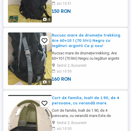
azi 10:51
150 RON
5
Rucsac mare de drumeție trekking.
Are 60+10 l (70 litri) Negru cu
legături argintii Ca şi nou!
Rucsac mare de drumeție trekking. Are
60+10 l (70 litri) Negru cu legături argintii
Ca şi nou!
Sector 2, Bucuresti
azi 10:50
160 RON
5
Cort de familie, înalt de 1.90, de 4
persoane, cu verandă mare.
Cort de familie, înalt de 1.90, de 4
persoane, cu verandă mare Este de
culoare maro deschis. Nou nouț, cu
Sector 2, Bucuresti
mamual de instructiuni Nu a fost desfăcut
azi 10:50