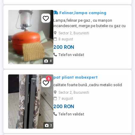
Felinar,lampa camping
Lampa,felinar pe gaz , cu manșon
incandescent, merge pe butelie cu gaz cu
valva sau filet, nou in cutie. Utilizarea
Sector 2, Bucuresti
pentru activități outdoor, camping,
8 august
pescuit, vanatoare...sau mijloc de
200 RON
iluminare cort, refugii etc. Poate fi folosit
și ca încălzire cu condiția să existe o
Telefon validat
aerisire, ori ventilație in ...
8
pat pliant mobexpert
6
calitate foarte bună ,cadru metalic solid
Sector 2, Bucuresti
7 august
200 RON
Telefon validat
3