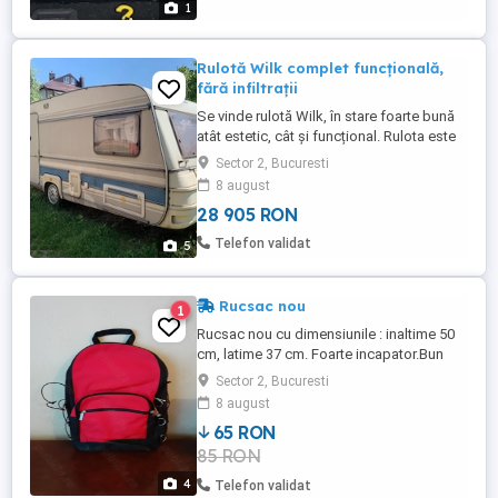
1
Rulotă Wilk complet funcțională,
fără infiltrații
Se vinde rulotă Wilk, în stare foarte bună
atât estetic, cât și funcțional. Rulota este
100% fără infiltrații, pereții și podeaua sunt
Sector 2, Bucuresti
tari, fără urme de umezeală sau miros
8 august
neplăcut. Totul este funcțional: instalația
28 905 RON
electrică 12V 230V; iluminarea interioară;
frigider; aragaz; chiuvetă ...
Telefon validat
5
Rucsac nou
1
Rucsac nou cu dimensiunile : inaltime 50
cm, latime 37 cm. Foarte incapator.Bun
pentru drumetii
Sector 2, Bucuresti
8 august
65 RON
85 RON
4
Telefon validat