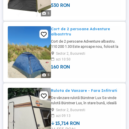
niciodata
530 RON
5
Cort de 2 persoane Adventure
albastrtru
Cort de 2 persoane Adventure albastru.
110 200 1.30 Este aproape nou, folosit la
mare pe plaja odata. Are plasă contra
Sector 2, Bucuresti
țânțarilor şi cusături sudate. Este un cort
azi 10:50
foarte uşor 1.8 kg Vezi pe net Adventure
160 RON
Tents
5
Rulota de Vanzare - Fara Infitrati
De vânzare rulotă Bürstner Lux Se vinde
rulotă Bürstner Lux, în stare bună, ideală
pentru vacanțe și camping. Marcă:
Sector 2, Bucuresti
Bürstner Lux Aspect îngrijit Geamuri
azi 09:13
panoramice și laterale Ușă cu închidere
15,714 RON
sigură Potrivită pentru familie Acte în
regulă Preț: (negociabil).