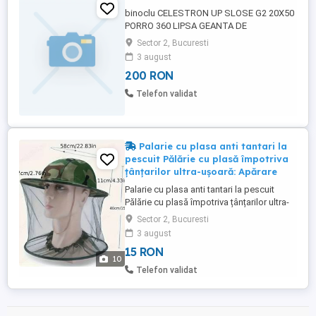
binoclu CELESTRON UP SLOSE G2 20X50
PORRO 360 LIPSA GEANTA DE
TRANSPORT.
Sector 2, Bucuresti
3 august
200 RON
Telefon validat
Palarie cu plasa anti tantari la
pescuit Pălărie cu plasă împotriva
țânțarilor ultra-ușoară: Apărare
Palarie cu plasa anti tantari la pescuit
Pălărie cu plasă împotriva țânțarilor ultra-
ușoară: Apărare durabilă pentru aventuri în
Sector 2, Bucuresti
aer liber Ține insectele la distanță,
3 august
perfectă pentru drumeții, camping și
15 RON
grădinărit. Pret 15 lei. Livrare gratis in
10
Bucuresti la Bucur Obor. Livrare prin curier
Telefon validat
30 lei. ...