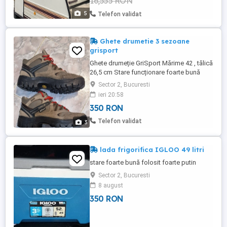
16,555 RON
5
Telefon validat
Ghete drumetie 3 sezoane
grisport
Ghete drumeție GriSport Mărime 42 , tălică
26,5 cm Stare funcționare foarte bună
Urme infime de uzura
Sector 2, Bucuresti
ieri 20:58
350 RON
Telefon validat
3
lada frigorifica IGLOO 49 litri
stare foarte bună folosit foarte putin
Sector 2, Bucuresti
8 august
350 RON