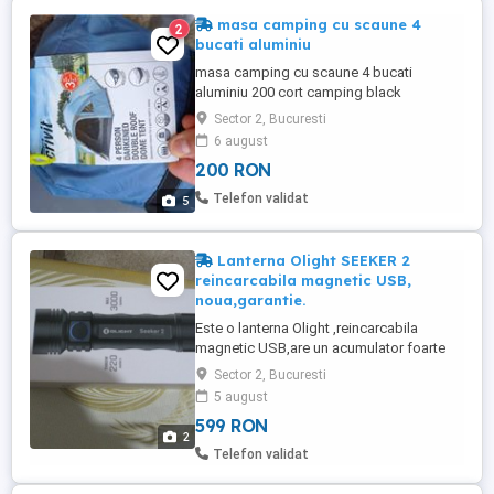
masa camping cu scaune 4
2
bucati aluminiu
masa camping cu scaune 4 bucati
aluminiu 200 cort camping black
4persoane 300 Cort camping 3 persoane
Sector 2, Bucuresti
verde 200
6 august
200 RON
Telefon validat
5
Lanterna Olight SEEKER 2
reincarcabila magnetic USB,
noua,garantie.
Este o lanterna Olight ,reincarcabila
magnetic USB,are un acumulator foarte
puternic de 5000mah. Are 3000 de lumeni
Sector 2, Bucuresti
si lumineaza la o distanta de 220m, Este
5 august
prevazuta cu 3 leduri care produc 3000
599 RON
lumeni. Garantie 5 ani.
2
Telefon validat