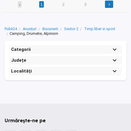
›
‹
1
2
3
Publi24
Anunțuri
Bucuresti
Sector 2
Timp liber si sport
Camping, Drumetie, Alpinism
Categorii
Județe
Localități
Urmărește-ne pe