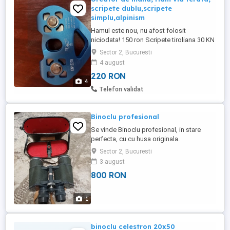
scripete dublu,scripete
simplu,alpinism
Hamul este nou, nu afost folosit
niciodata! 150 ron Scripete tiroliana 30 KN
( 3000 KG ) 220 ron Scripete simplu 20 KN
Sector 2, Bucuresti
100 ron Urcator de mana de alpinism 4
4 august
KN, Mâner de ascensiune 220 ron Toate
220 RON
sun noi!
4
Telefon validat
Binoclu profesional
Se vinde Binoclu profesional, in stare
perfecta, cu cu husa originala.
Sector 2, Bucuresti
3 august
800 RON
1
binoclu celestron 20x50