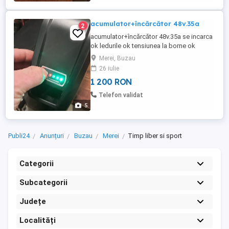
acumulator+încărcător 48v.35a
2
acumulator+încărcător 48v.35a se incarca
ok ledurile ok tensiunea la borne ok
telefon
Merei, Buzau
26 iulie
1 200 RON
Telefon validat
5
Publi24
Anunțuri
Buzau
Merei
Timp liber si sport
Categorii
Subcategorii
Județe
Localități