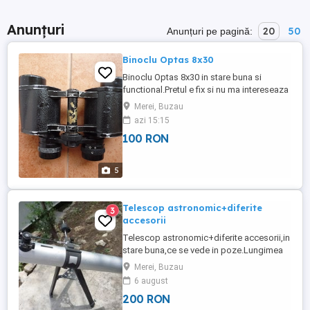
Anunțuri
20
50
Anunțuri pe pagină:
Binoclu Optas 8x30
Binoclu Optas 8x30 in stare buna si
functional.Pretul e fix si nu ma intereseaza
alte oferte de pret.Prefer livrarea
Merei, Buzau
personala in zona Buzaului,sau trimit doar
azi 15:15
cu posta romana cu suportarea
100 RON
cheltuielilor de catre cumparator,nu trimit
altfel.
5
Telescop astronomic+diferite
3
accesorii
Telescop astronomic+diferite accesorii,in
stare buna,ce se vede in poze.Lungimea
telescopului e de 85 cm,iar diametrul de
Merei, Buzau
13 cm.Poate fi vazut si cumparat in zona
6 august
Buzaului dupa 15 aprilie pana prin
200 RON
octombrie,nu trimit prin curier.Nu ma