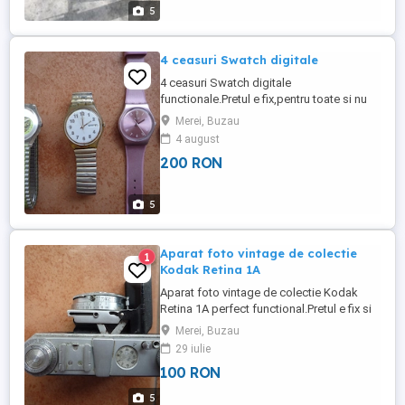
intereseaza schimburi si pretul e fix.
5
4 ceasuri Swatch digitale
4 ceasuri Swatch digitale
functionale.Pretul e fix,pentru toate si nu
ma intereseaza alte oferte de pret Se pot
Merei, Buzau
vinde si separat la 75 lei pe bucata.Prefer
4 august
livrarea personala in zona Buzaului sau
200 RON
trimit doar cu posta romana nu trimit altfel.
5
Aparat foto vintage de colectie
1
Kodak Retina 1A
Aparat foto vintage de colectie Kodak
Retina 1A perfect functional.Pretul e fix si
nu ma intereseaza alte oferte de
Merei, Buzau
pret.Predarea e in zona Buzaului sau trimit
29 iulie
doar cu posta romana,nu trimit altfel.
100 RON
5