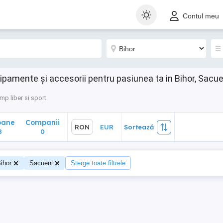
ane
Companii
RON
EUR
Sortează
Contul meu
0
hipamente și accesorii pentru pasiunea ta in Bihor, Sacue
mp liber si sport
oane
Companii
RON
EUR
Sortează
8
0
ihor
Sacueni
Șterge toate filtrele