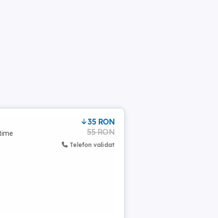
35 RON
55 RON
ltime
Telefon validat