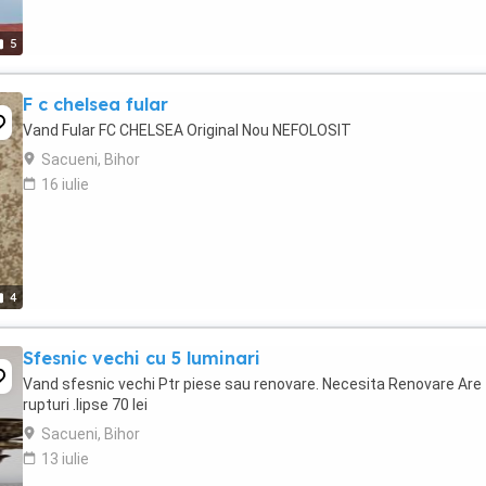
5
F c chelsea fular
Vand Fular FC CHELSEA Original Nou NEFOLOSIT
Sacueni, Bihor
16 iulie
4
Sfesnic vechi cu 5 luminari
Vand sfesnic vechi Ptr piese sau renovare. Necesita Renovare Are
rupturi .lipse 70 lei
Sacueni, Bihor
13 iulie