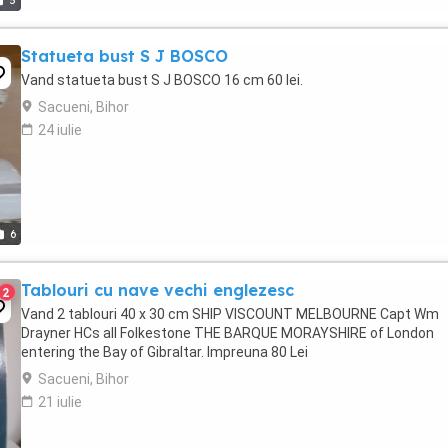
5
Statueta bust S J BOSCO
Vand statueta bust S J BOSCO 16 cm 60 lei.
Sacueni, Bihor
24 iulie
6
Tablouri cu nave vechi englezesc
2
Vand 2 tablouri 40 x 30 cm SHIP VISCOUNT MELBOURNE Capt Wm
Drayner HCs all Folkestone THE BARQUE MORAYSHIRE of London
entering the Bay of Gibraltar. Impreuna 80 Lei
Sacueni, Bihor
21 iulie