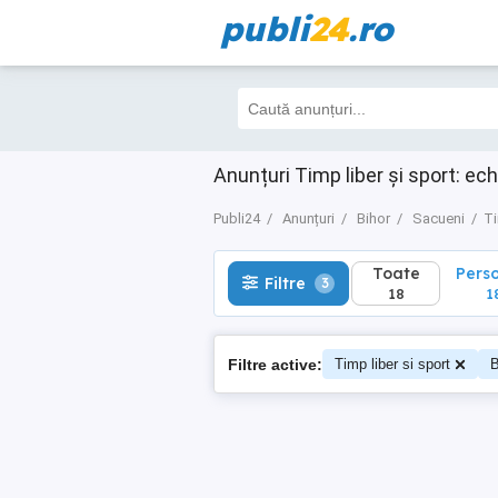
publi
24
.ro
Toate
Perso
Filtre
3
18
18
Anunțuri Timp liber și sport: ec
Publi24
Anunțuri
Bihor
Sacueni
Ti
Toate
Pers
Filtre
3
18
1
Filtre active:
Timp liber si sport
B