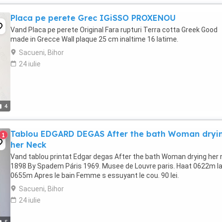
Placa pe perete Grec IGiSSO PROXENOU
Vand Placa pe perete Original Fara rupturi Terra cotta Greek Good
made in Grecce Wall plaque 25 cm inaltime 16 latime.
Sacueni, Bihor
24 iulie
4
Tablou EDGARD DEGAS After the bath Woman dryi
1
her Neck
Vand tablou printat Edgar degas After the bath Woman drying her
1898 By Spadem Páris 1969. Musee de Louvre paris. Haat 0622m l
0655m Apres le bain Femme s essuyant le cou. 90 lei.
Sacueni, Bihor
24 iulie