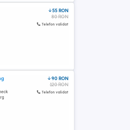
55 RON
80 RON
Telefon validat
ng
90 RON
120 RON
 neck
Telefon validat
arg