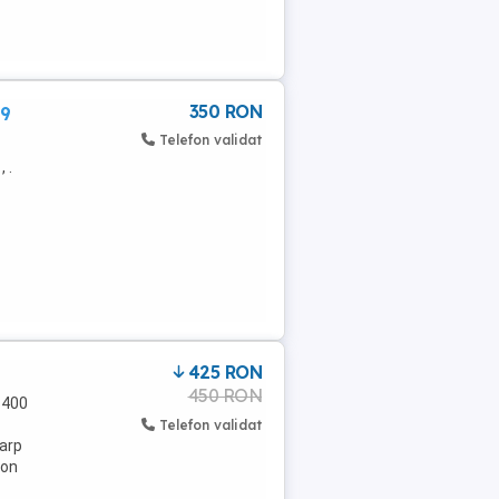
350 RON
59
Telefon validat
 .
425 RON
450 RON
-400
Telefon validat
Carp
ron