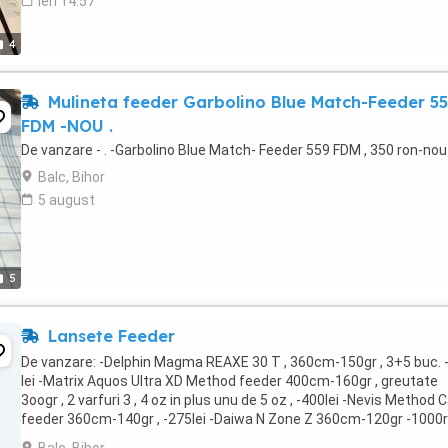
ieri 14:57
4
Mulineta feeder Garbolino Blue Match-Feeder 5
FDM -NOU .
De vanzare - . -Garbolino Blue Match- Feeder 559 FDM , 350 ron-nou ,
Balc, Bihor
5 august
5
Lansete Feeder
De vanzare: -Delphin Magma REAXE 30 T , 360cm-150gr , 3+5 buc. 
lei -Matrix Aquos Ultra XD Method feeder 400cm-160gr , greutate
3oogr , 2 varfuri 3 , 4 oz in plus unu de 5 oz , -400lei -Nevis Method 
feeder 360cm-140gr , -275lei -Daiwa N Zone Z 360cm-120gr -1000
Team feeder by Dome - ...