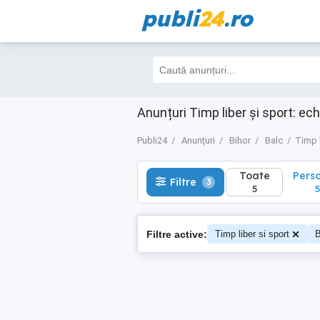
publi
24
.ro
Toate
Perso
Filtre
3
5
5
Anunțuri Timp liber și sport: ec
Publi24
Anunțuri
Bihor
Balc
Timp l
Toate
Pers
Filtre
3
5
5
Filtre active:
Timp liber si sport
B