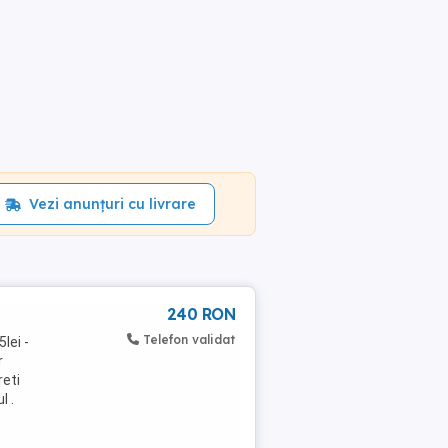
Vezi anunțuri cu livrare
240 RON
Telefon validat
lei -
r
reti
l .