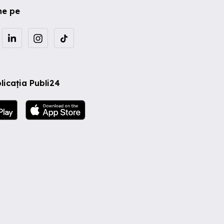
ne pe
licația Publi24