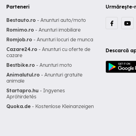
Parteneri
Urmărește-
Bestauto.ro
- Anunturi auto/moto
Romimo.ro
- Anunturi imobiliare
Romjob.ro
- Anunturi locuri de munca
Cazare24.ro
- Anunturi cu oferte de
Descarcă ap
cazare
Bestbike.ro
- Anunturi moto
Animalutul.ro
- Anunturi gratuite
animale
Startapro.hu
- Ingyenes
Apróhirdetés
Quoka.de
- Kostenlose Kleinanzeigen