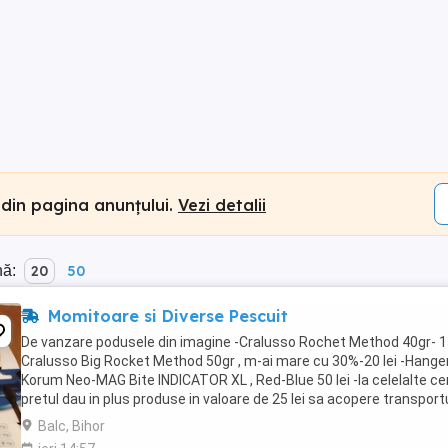
 din pagina anunțului.
Vezi detalii
nă:
20
50
Momitoare si Diverse Pescuit
De vanzare podusele din imagine -Cralusso Rochet Method 40gr- 15
Cralusso Big Rocket Method 50gr , m-ai mare cu 30%-20 lei -Hange
Korum Neo-MAG Bite INDICATOR XL , Red-Blue 50 lei -la celelalte ce
pretul dau in plus produse in valoare de 25 lei sa acopere transportu
Balc, Bihor