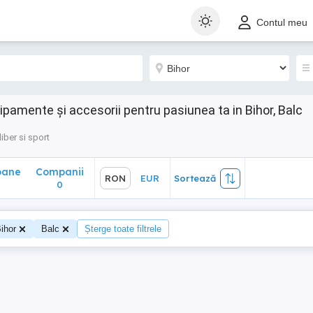
ane
Companii
RON
EUR
Sortează
Contul meu
0
hipamente și accesorii pentru pasiunea ta in Bihor, Balc
iber si sport
oane
Companii
RON
EUR
Sortează
0
ihor
Balc
Șterge toate filtrele