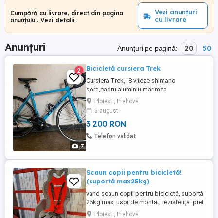
Vezi anunțuri
Cumpără cu livrare, direct din pagina
cu livrare
anunțului.
Vezi detalii
Anunțuri
20
50
Anunțuri pe pagină:
Bicicletă cursiera Trek
2
Cursiera Trek,18 viteze shimano
sora,cadru aluminiu marimea
M(52cm),furca de carbon,roti pe 28inch,a
Ploiesti, Prahova
fost folosita maxim 500km,toate pisele
5 august
sunt originale exact cum a venit din
3 200 RON
fabrica
Telefon validat
7
Scaun copii pentru bicicletă!
(suportă max25kg)
vand scaun copii pentru bicicletă, suportă
25kg max, usor de montat, rezistența. pret
final 300lei PLOIESTI
Ploiesti, Prahova