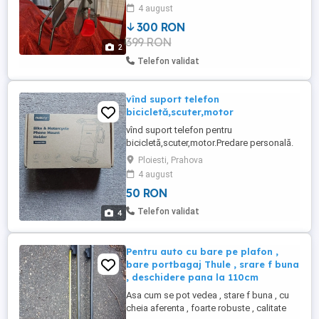
4 august
300 RON
399 RON
2
Telefon validat
vînd suport telefon
bicicletă,scuter,motor
vînd suport telefon pentru
bicicletă,scuter,motor.Predare personală.
Ploiesti, Prahova
4 august
50 RON
Telefon validat
4
Pentru auto cu bare pe plafon ,
bare portbagaj Thule , srare f buna
, deschidere pana la 110cm
Asa cum se pot vedea , stare f buna , cu
cheia aferenta , foarte robuste , calitate