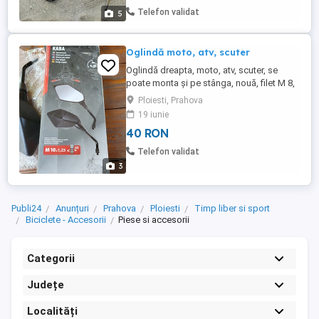
Telefon validat
5
Oglindă moto, atv, scuter
Oglindă dreapta, moto, atv, scuter, se
poate monta și pe stânga, nouă, filet M 8,
Kara Lampa Italia.
Ploiesti, Prahova
19 iunie
40 RON
Telefon validat
3
Publi24
Anunțuri
Prahova
Ploiesti
Timp liber si sport
Biciclete - Accesorii
Piese si accesorii
Categorii
Județe
Localități