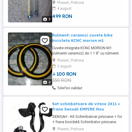
suedeza Thule , pret fix , ms In tara le trimit
Ploiesti, Prahova
doar platite in avans sau ptr cei mai "
4 august
sceptici " pe baza de avans !
499 RON
5
Rulmenti ceramici cuvete bike
bicicleta KCNC morion m1
Cuvete integrate KCNC MORION M1
(rulmenti ceramici) de 1 1 8" cu rulmenti
ceramici inchisi la doar 39.2 grame (capac
Ploiesti, Prahova
si surub inclus!) Rulmenti: 41mm x45 Ti-
3 august
DLC Ceramic Greutate: 39.2 gr (capac si
100 RON
surub inclus!) Probabil cele mai usoare
150 RON
cuvete de acest gen!
4
Telefon validat
Set schinbatoare de viteze 2X11 +
frane Sensah EMPIRE Nou
SENSAH - Kit Schimbatoar pinioane + foi
+ frana bicicletă Schimbator pinioane
Schimbator foi Manete de schimbare
Ploiesti, Prahova