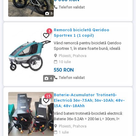
exclusivist Confort excelent datorită șeii
Telefon validat
lungi și suspensiei ...
3
Remorcă bicicletă Qeridoo
3
Sportrex 1 (1 copil)
Vând remorcă pentru bicicletă Qeridoo
Sportrex 1, în stare foarte bună, ideală
pentru plimbări în siguranță cu copilul.
Ploiesti, Prahova
Model premium, ușor, stabil și confortabil,
10 iulie
potrivit pentru un copil. Poate fi folosită
550 RON
ca: * Remorcă pentru bicicletă * Cărucior
de plimbare (roată frontală inclusă) Dotări:
Telefon validat
4
* ...
Baterie-Acumulator Trotinetă-
15
Electrică 36v-7.5Ah; 36v-10Ah; 48v-
15A; 48v-18Ahh
Vând baterii trotinetă-bicicletă electrică:
Baterie 36v-5.2Ah = 200 lei L= 30cm; l=
7cm; h= 4cm Baterie 36v-7.5Ah = 300 lei L=
Ploiesti, Prahova
30cm; l= 7cm; h= 4cm Baterie 36v-10Ah =
1 iulie
350 lei -L= 30cm; l= 7cm; h= 4cm -L= 28cm;