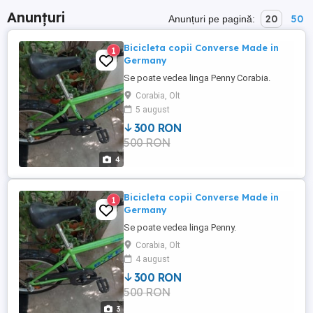
Anunțuri
20
50
Anunțuri pe pagină:
Bicicleta copii Converse Made in
1
Germany
Se poate vedea linga Penny Corabia.
Corabia, Olt
5 august
300 RON
500 RON
4
Bicicleta copii Converse Made in
1
Germany
Se poate vedea linga Penny.
Corabia, Olt
4 august
300 RON
500 RON
3