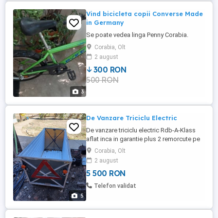
Vind bicicleta copii Converse Made
in Germany
Se poate vedea linga Penny Corabia.
Corabia, Olt
2 august
300 RON
500 RON
3
De Vanzare Triciclu Electric
De vanzare triciclu electric Rdb-A-Klass
aflat inca in garantie plus 2 remorcute pe
care le poti atasa si transporta diferite
Corabia, Olt
obiecte materiale,km facuti 430
2 august
5 500 RON
Telefon validat
5