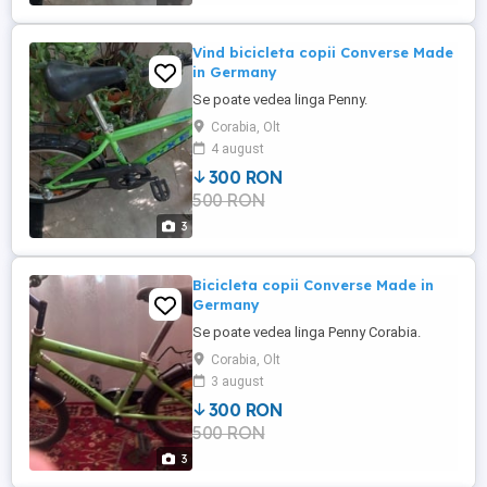
Vind bicicleta copii Converse Made
in Germany
Se poate vedea linga Penny.
Corabia, Olt
4 august
300 RON
500 RON
3
Bicicleta copii Converse Made in
Germany
Se poate vedea linga Penny Corabia.
Corabia, Olt
3 august
300 RON
500 RON
3