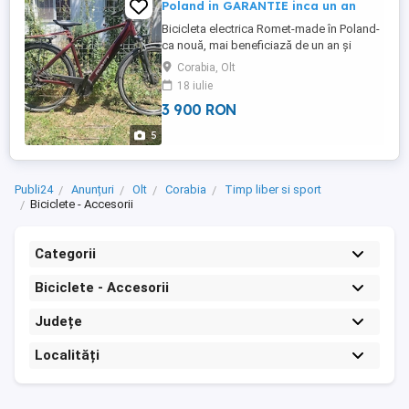
Poland in GARANTIE inca un an
Bicicleta electrica Romet-made în Poland-
ca nouă, mai beneficiază de un an și
jumătate de garanție, achiziționată de cca
Corabia, Olt
6 luni cu factura și certificatul de garanție.
18 iulie
- Cadru de aluminiu marimea L(54 cm
3 900 RON
ST),furca SR Santour,roți 28. - Accelerație
prin pedalare asistată de un motor electric
5
BAFAG cu ...
Publi24
Anunțuri
Olt
Corabia
Timp liber si sport
Biciclete - Accesorii
Categorii
Biciclete - Accesorii
Județe
Localități