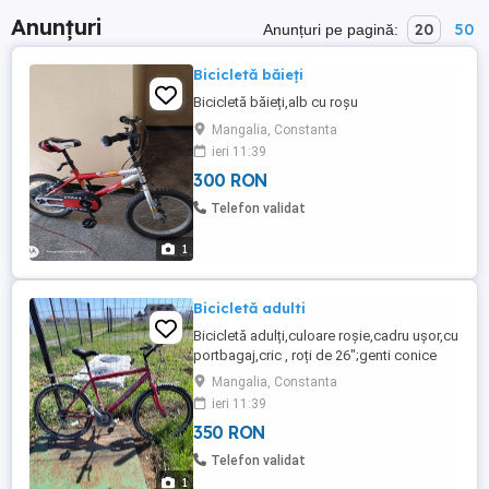
Anunțuri
20
50
Anunțuri pe pagină:
Bicicletă băieți
Bicicletă băieți,alb cu roșu
Mangalia, Constanta
ieri 11:39
300 RON
Telefon validat
1
Bicicletă adulti
Bicicletă adulți,culoare roșie,cadru ușor,cu
portbagaj,cric , roți de 26";genti conice
solide BLADE EXPLORE;tip Super Nike
Mangalia, Constanta
RICH, preț=350 Ron
ieri 11:39
350 RON
Telefon validat
1