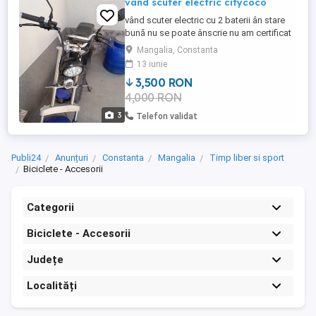
vând scuter electric citycoco
vând scuter electric cu 2 baterii ân stare
bună nu se poate ânscrie nu am certificat
de comformitate
Mangalia, Constanta
13 iunie
3,500 RON
4,000 RON
3
Telefon validat
Publi24
Anunțuri
Constanta
Mangalia
Timp liber si sport
Biciclete - Accesorii
Categorii
Biciclete - Accesorii
Județe
Localități