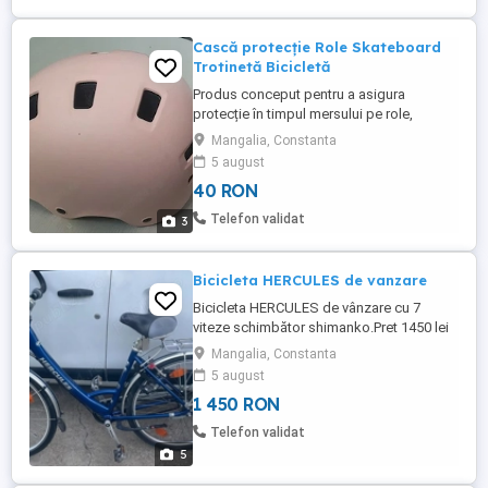
Sensor de masurare ...
Cască protecție Role Skateboard
Trotinetă Bicicletă
Produs conceput pentru a asigura
protecție în timpul mersului pe role,
skateboard, trotinetă sau bicicletă.
Mangalia, Constanta
5 august
40 RON
Telefon validat
3
Bicicleta HERCULES de vanzare
Bicicleta HERCULES de vânzare cu 7
viteze schimbător shimanko.Pret 1450 lei
neg.Tel Tel: zero șapte trei unu șase cinci
Mangalia, Constanta
șase șapte șapte noua .
5 august
1 450 RON
Telefon validat
5