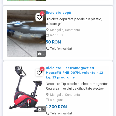
Bicicleta copii
1
Bicicleta copii,fără pedale,din plastic,
culoare gri.
Mangalia, Constanta
ieri 11:39
50 RON
Telefon validat
1
Bicicleta Electromagnetica
3
HouseFit PHB 007M, volanta - 12
kg, 13 programe
Descriere Tip bicicleta- electro-magnetica
Reglarea nivelului de dificultate electro-
magnetic (motor) Nivele de dificultate 16
Mangalia, Constanta
Greutatea volantei 12 kg Sa reglabila
6 august
vertical si orizontal Indicatori ai
1 200 RON
calculatorului: puls, timp, viteza, distanta,
1
calorii, RPM, BodyFat, watt, programe
Telefon validat