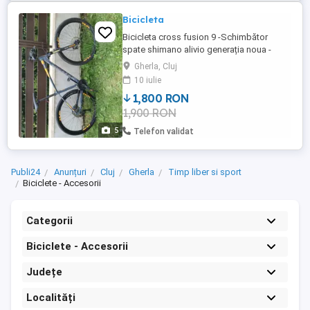
Bicicleta
Bicicleta cross fusion 9 -Schimbător
spate shimano alivio generația noua -
maneta schimbător shimano fata -roti pe
Gherla, Cluj
29 -3 9 (27 viteze) -cadru M-46 -frâne pe
10 iulie
discuri fata spate:disc fata 180,disc spate
1,800 RON
160
1,900 RON
5
Telefon validat
Publi24
Anunțuri
Cluj
Gherla
Timp liber si sport
Biciclete - Accesorii
Categorii
Biciclete - Accesorii
Județe
Localități