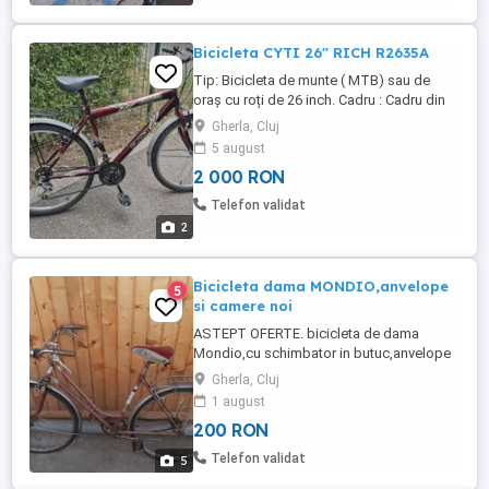
Bicicleta CYTI 26" RICH R2635A
Tip: Bicicleta de munte ( MTB) sau de
oraș cu roți de 26 inch. Cadru : Cadru din
oțel, adesea utilizat pentru durabilitate în
Gherla, Cluj
modelele accesibile . Caracteristici :
5 august
Echipată cu portbagaj spate, aparători de
2 000 RON
noroi și suspensie față. Utilizare : Potrivită
pentru terenuri montane ușoare, păduri
Telefon validat
sau ...
2
Bicicleta dama MONDIO,anvelope
5
si camere noi
ASTEPT OFERTE. bicicleta de dama
Mondio,cu schimbator in butuc,anvelope
si camere noi
Gherla, Cluj
1 august
200 RON
Telefon validat
5