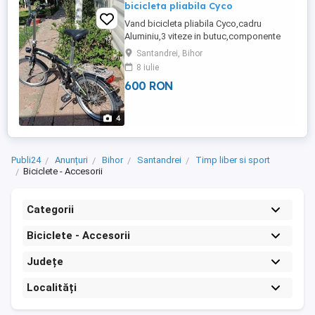
bicicleta pliabila Cyco
Vand bicicleta pliabila Cyco,cadru
Aluminiu,3 viteze in butuc,componente
Shimano Deore,roti 20 inch,cauciucuri
Santandrei, Bihor
aproape noi,complet echipata,stare
8 iulie
perfecta.
600 RON
4
Publi24
Anunțuri
Bihor
Santandrei
Timp liber si sport
Biciclete - Accesorii
Categorii
Biciclete - Accesorii
Județe
Localități