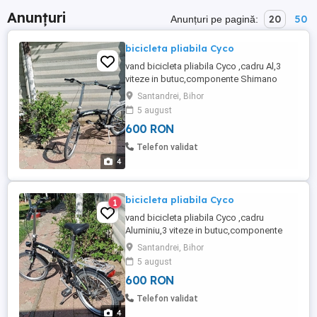
Anunțuri
20
50
Anunțuri pe pagină:
bicicleta pliabila Cyco
vand bicicleta pliabila Cyco ,cadru Al,3
viteze in butuc,componente Shimano
Deore,roti 20",cauciucuri aproape
Santandrei, Bihor
noi,complet echipata,stare perfecta.
5 august
600 RON
Telefon validat
4
bicicleta pliabila Cyco
1
vand bicicleta pliabila Cyco ,cadru
Aluminiu,3 viteze in butuc,componente
Shimano Deore ,roti 20",complet echipata
Santandrei, Bihor
,aproape noua,stare perfecta.
5 august
600 RON
Telefon validat
4