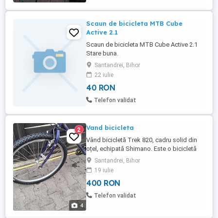
Scaun de bicicleta MTB Cube
Active 2.1
Scaun de bicicleta MTB Cube Active 2.1
Stare buna.
Santandrei, Bihor
22 iulie
40 RON
Telefon validat
Vand bicicleta
2
Vând bicicletă Trek 820, cadru solid din
oțel, echipată Shimano. Este o bicicletă
robusta, cu roti de 26 inch, in stare
Santandrei, Bihor
funcțională.
19 iulie
400 RON
Telefon validat
4