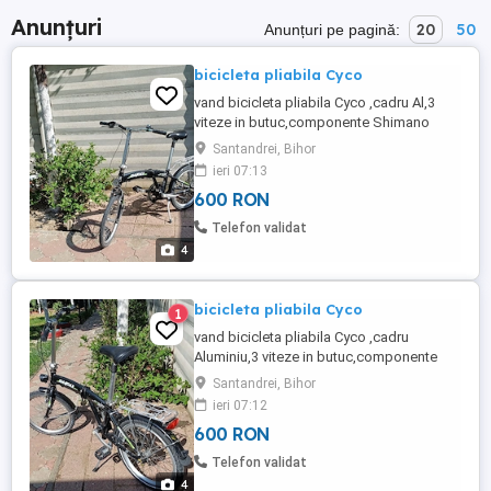
Anunțuri
20
50
Anunțuri pe pagină:
bicicleta pliabila Cyco
vand bicicleta pliabila Cyco ,cadru Al,3
viteze in butuc,componente Shimano
Deore,roti 20",cauciucuri aproape
Santandrei, Bihor
noi,complet echipata,stare perfecta.
ieri 07:13
600 RON
Telefon validat
4
bicicleta pliabila Cyco
1
vand bicicleta pliabila Cyco ,cadru
Aluminiu,3 viteze in butuc,componente
Shimano Deore ,roti 20",complet echipata
Santandrei, Bihor
,aproape noua,stare perfecta.
ieri 07:12
600 RON
Telefon validat
4