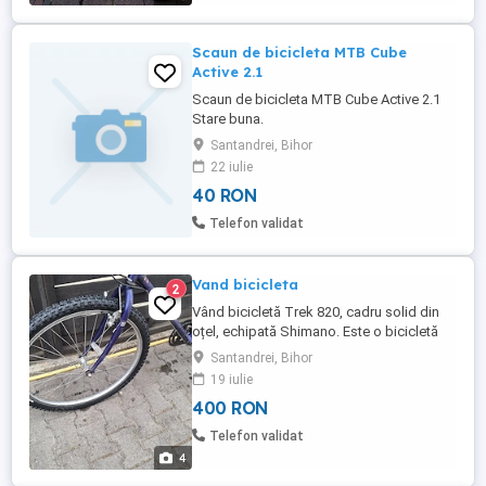
Scaun de bicicleta MTB Cube
Active 2.1
Scaun de bicicleta MTB Cube Active 2.1
Stare buna.
Santandrei, Bihor
22 iulie
40 RON
Telefon validat
Vand bicicleta
2
Vând bicicletă Trek 820, cadru solid din
oțel, echipată Shimano. Este o bicicletă
robusta, cu roti de 26 inch, in stare
Santandrei, Bihor
funcțională.
19 iulie
400 RON
Telefon validat
4