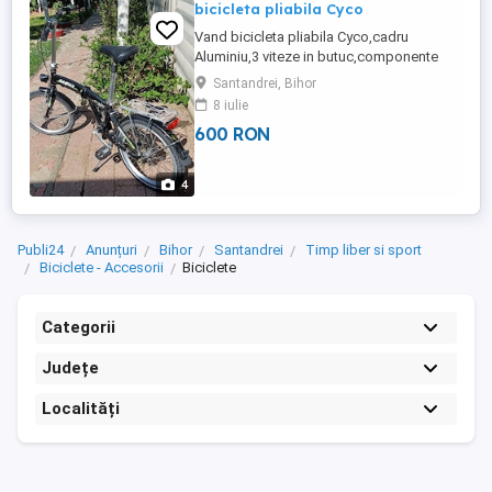
bicicleta pliabila Cyco
Vand bicicleta pliabila Cyco,cadru
Aluminiu,3 viteze in butuc,componente
Shimano Deore,roti 20 inch,cauciucuri
Santandrei, Bihor
aproape noi,complet echipata,stare
8 iulie
perfecta.
600 RON
4
Publi24
Anunțuri
Bihor
Santandrei
Timp liber si sport
Biciclete - Accesorii
Biciclete
Categorii
Județe
Localități